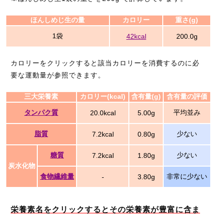
ほんしめじ生の量
カロリー
重さ(g)
1袋
42kcal
200.0g
カロリーをクリックすると該当カロリーを消費するのに必
要な運動量が参照できます。
三大栄養素
カロリー(kcal)
含有量(g)
含有量の評価
タンパク質
平均並み
20.0kcal
5.00g
脂質
少ない
7.2kcal
0.80g
糖質
少ない
7.2kcal
1.80g
炭水化物
食物繊維量
非常に少ない
-
3.80g
栄養素名をクリックするとその栄養素が豊富に含ま