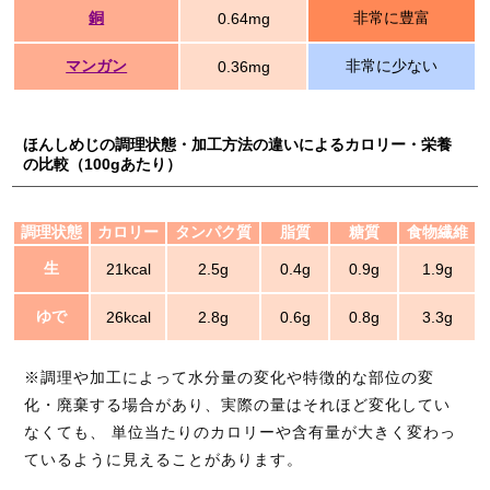
銅
非常に豊富
0.64mg
マンガン
非常に少ない
0.36mg
ほんしめじの調理状態・加工方法の違いによるカロリー・栄養
の比較（100gあたり）
調理状態
カロリー
タンパク質
脂質
糖質
食物繊維
生
21kcal
2.5g
0.4g
0.9g
1.9g
ゆで
26kcal
2.8g
0.6g
0.8g
3.3g
※調理や加工によって水分量の変化や特徴的な部位の変
化・廃棄する場合があり、実際の量はそれほど変化してい
なくても、 単位当たりのカロリーや含有量が大きく変わっ
ているように見えることがあります。