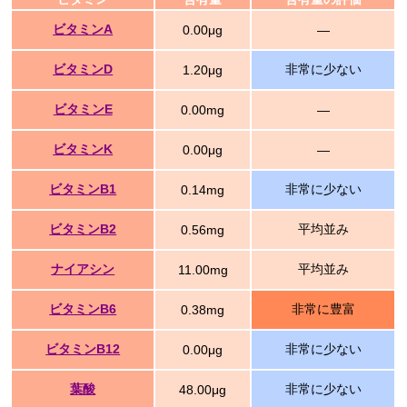
ビタミンA
0.00μg
―
ビタミンD
非常に少ない
1.20μg
ビタミンE
0.00mg
―
ビタミンK
0.00μg
―
ビタミンB1
非常に少ない
0.14mg
ビタミンB2
平均並み
0.56mg
ナイアシン
平均並み
11.00mg
ビタミンB6
非常に豊富
0.38mg
ビタミンB12
非常に少ない
0.00μg
葉酸
非常に少ない
48.00μg