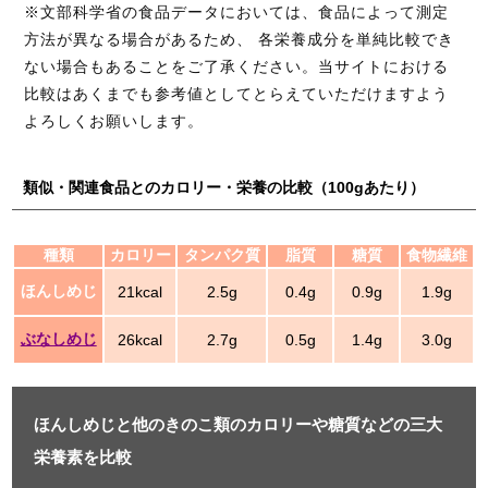
※文部科学省の食品データにおいては、食品によって測定
方法が異なる場合があるため、 各栄養成分を単純比較でき
ない場合もあることをご了承ください。当サイトにおける
比較はあくまでも参考値としてとらえていただけますよう
よろしくお願いします。
類似・関連食品とのカロリー・栄養の比較（100gあたり）
種類
カロリー
タンパク質
脂質
糖質
食物繊維
ほんしめじ
21kcal
2.5g
0.4g
0.9g
1.9g
ぶなしめじ
26kcal
2.7g
0.5g
1.4g
3.0g
ほんしめじと他のきのこ類のカロリーや糖質などの三大
栄養素を比較