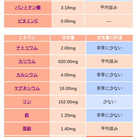
パントテン酸
平均並み
3.18mg
ビタミンC
0.00mg
―
ミネラル
含有量
含有量の評価
ナトリウム
非常に少ない
2.00mg
カリウム
平均並み
620.00mg
カルシウム
非常に少ない
4.00mg
マグネシウム
非常に少ない
16.00mg
リン
少ない
152.00mg
鉄
非常に少ない
1.20mg
亜鉛
平均並み
1.40mg