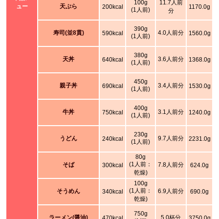
100g
11.7人前
ュー
天ぷら
200kcal
1170.0g
(1人前)
分
390g
寿司(並8貫)
4.0人前分
590kcal
1560.0g
(1人前)
380g
天丼
3.6人前分
640kcal
1368.0g
(1人前)
450g
親子丼
3.4人前分
690kcal
1530.0g
(1人前)
400g
牛丼
3.1人前分
750kcal
1240.0g
(1人前)
230g
うどん
9.7人前分
240kcal
2231.0g
(1人前)
80g
(1人前：
そば
7.8人前分
300kcal
624.0g
乾燥)
100g
(1人前：
そうめん
6.9人前分
340kcal
690.0g
乾燥)
750g
ラーメン(醤油)
5.0杯分
470kcal
3750.0g