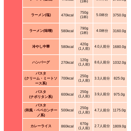
(1杯)
750g
ラーメン(塩)
5.0杯分
470kcal
3750.0g
(1杯)
790g
ラーメン(味噌)
4.0杯分
580kcal
3160.0g
(1杯)
420g
冷やし中華
4.0人前分
580kcal
1680.0g
(1人前)
120g
ハンバーグ
8.6人前分
270kcal
1032.0g
(1人前)
パスタ
250g
(クリーム・ミートソ
700kcal
3.3人前分
825.0g
(1人前)
ース系)
パスタ
250g
3.9人前分
600kcal
975.0g
(1人前)
(ナポリタン系)
パスタ
250g
(和風・ペペロンチー
500kcal
4.7人前分
1175.0g
(1人前)
ノ系)
670g
カレーライス
2.7人前分
860kcal
1809.0g
(1人前)