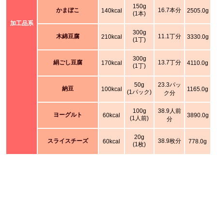
150g
かまぼこ
16.7本分
140kcal
2505.0g
(1本)
加工品系
300g
木綿豆腐
11.1丁分
210kcal
3330.0g
(1丁)
300g
絹ごし豆腐
13.7丁分
170kcal
4110.0g
(1丁)
50g
23.3パッ
納豆
100kcal
1165.0g
(1パック)
ク分
100g
38.9人前
ヨーグルト
60kcal
3890.0g
(1人前)
分
20g
スライスチーズ
38.9枚分
60kcal
778.0g
(1枚)