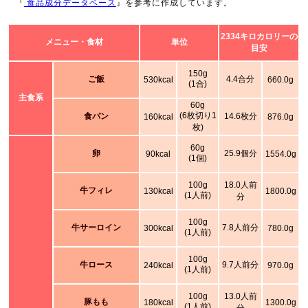
『
食品成分データベース
』を参考に作成しています。
2334キロカロリーの
メニュー・食材
単位
目安
150g
ご飯
4.4合分
530kcal
660.0g
(1合)
主食系
60g
(6枚切り1
食パン
14.6枚分
160kcal
876.0g
枚)
60g
卵
25.9個分
90kcal
1554.0g
(1個)
100g
18.0人前
牛フィレ
130kcal
1800.0g
(1人前)
分
100g
牛サーロイン
7.8人前分
300kcal
780.0g
(1人前)
100g
牛ロース
9.7人前分
240kcal
970.0g
(1人前)
100g
13.0人前
豚もも
180kcal
1300.0g
(1人前)