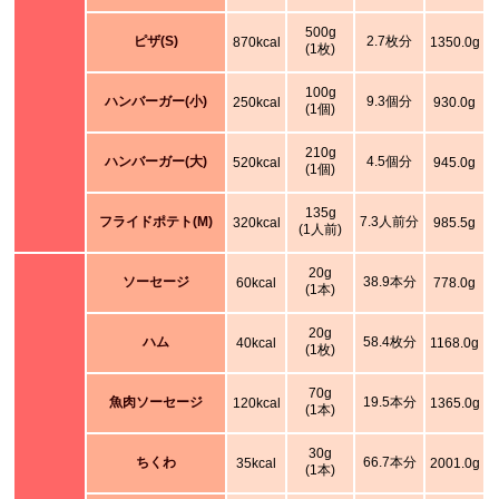
500g
ピザ(S)
2.7枚分
870kcal
1350.0g
(1枚)
100g
ハンバーガー(小)
9.3個分
250kcal
930.0g
(1個)
210g
ハンバーガー(大)
4.5個分
520kcal
945.0g
(1個)
135g
フライドポテト(M)
7.3人前分
320kcal
985.5g
(1人前)
20g
ソーセージ
38.9本分
60kcal
778.0g
(1本)
20g
ハム
58.4枚分
40kcal
1168.0g
(1枚)
70g
魚肉ソーセージ
19.5本分
120kcal
1365.0g
(1本)
30g
ちくわ
66.7本分
35kcal
2001.0g
(1本)