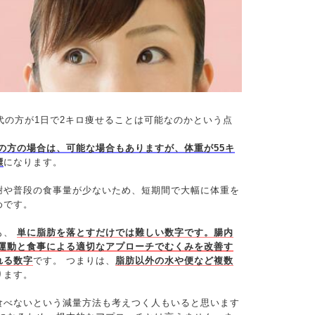
代の方が1日で2キロ痩せることは可能なのかという点
の方の場合は、可能な場合もありますが、体重が55キ
標
になります。
謝や普段の食事量が少ないため、短期間で大幅に体重を
めです。
も、
単に脂肪を落とすだけでは難しい数字です。腸内
 運動と食事による適切なアプローチでむくみを改善す
れる数字
です。 つまりは、
脂肪以外の水や便など複数
ります。
食べないという減量方法も考えつく人もいると思います