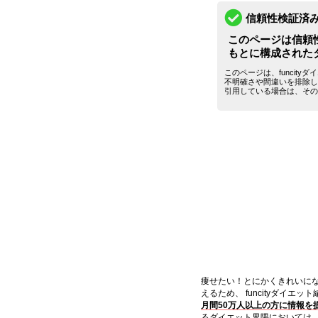
信頼性検証済
このページは信頼
もとに構成された
このページは、funcit
不明確さや間違いを排除し
引用している場合は、その
痩せたい！とにかくきれいに
えるため、 funcityダイエ
月間50万人以上の方に情報を
るダイエット界隈においては