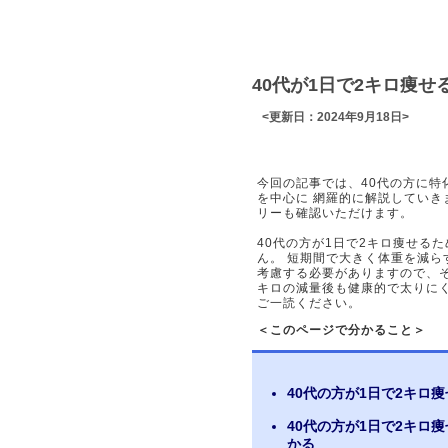
40代が1日で2キロ痩
<更新日：2024年9月18日>
今回の記事では、40代の方に特
を中心に 網羅的に解説してい
リーも確認いただけます。
40代の方が1日で2キロ痩せる
ん。 短期間で大きく体重を減ら
考慮する必要がありますので、そ
キロの減量後も健康的で太りに
ご一読ください。
＜このページで分かること＞
40代の方が1日で2キロ
40代の方が1日で2キロ
かる