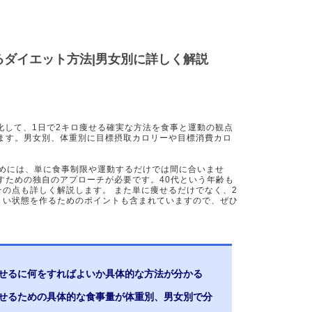
せるダイエット方法|男女別に詳しく解説
化して、1日で2キロ痩せる確実な方法を食事と運動の観点
きます。男女別、体重別に目標摂取カロリーや目標消費カロ
ためには、単に食事制限や運動するだけでは間に合いませ
すための独自のアプローチが必要です。40代という年齢も
の点も詳しく解説します。 また単に痩せるだけでなく、2
くい状態を作るためのポイントも含まれていますので、ぜひ
痩せるに何をすればよいか具体的な方法が分かる
痩せるための具体的な食事量が体重別、男女別で分