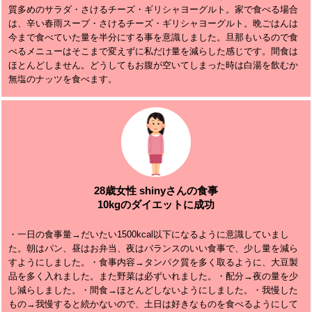
質多めのサラダ・さけるチーズ・ギリシャヨーグルト。家で食べる場合
は、辛い春雨スープ・さけるチーズ・ギリシャヨーグルト。晩ごはんは
今まで食べていた量を半分にする事を意識しました。旦那もいるので食
べるメニューはそこまで変えずに私だけ量を減らした感じです。間食は
ほとんどしません。どうしてもお腹が空いてしまった時は白湯を飲むか
無塩のナッツを食べます。
28歳女性 shinyさんの食事
10kgのダイエットに成功
・一日の食事量→だいたい1500kcal以下になるように意識していまし
た。朝はパン、昼はお弁当、夜はバランスのいい食事で、少し量を減ら
すようにしました。・食事内容→タンパク質を多く取るように、大豆製
品を多く入れました。また野菜は必ずいれました。・配分→夜の量を少
し減らしました。・間食→ほとんどしないようにしました。・我慢した
もの→我慢すると続かないので、土日は好きなものを食べるようにして