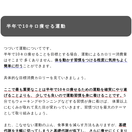
半年で10キロ痩せる運動
つづいて運動についてです。
半年で10キロ痩せることを目標とする場合、運動によるカロリー消費量
はそこまで 多くありません。
体を動かす習慣をつける程度に気持ちよく
簡単に行う
ことができます。
具体的な目標消費カロリーを見ていきましょう。
ここで最も重要なことは半年で10キロ痩せるための運動を確実にやり遂
げることよりも、 少しでも良いので運動習慣を身に着けることです。
5
分でもウォーキングやランニングなどする習慣が身に着けば、 体重以上
にむくみが取れて見た目が変わっていきます。習慣づけを最大のテーマ
として取り組みましょう。
また、こなせない運動のぶん、食事量を減らす方法もありますが、
基礎
代謝を大幅に切ってしまうと基礎代謝が低下し、 さらに痩せにくく太り