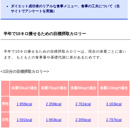
ダイエット成功者のリアルな食事メニュー、食事の工夫について（当
サイトでアンケートを実施）
半年で10キロ痩せるための目標摂取カロリー
半年で10キロ痩せるための目標摂取カロリーは、現在の体重ごとに違い
ます。 もともとの食事量や基礎代謝に差があるためです。
<1日分の目標摂取カロリー>
体重50kgの場合
体重70kgの場合
体重90kgの場合
体重110kgの場合
男性
1,956kcal
2,359kcal
2,761kcal
3,163kcal
女性
1,591kcal
1,993kcal
2,395kcal
2,797kcal