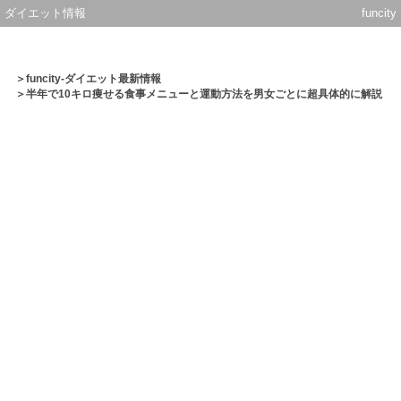
ダイエット情報
funcity
＞
funcity-ダイエット最新情報
＞半年で10キロ痩せる食事メニューと運動方法を男女ごとに超具体的に解説