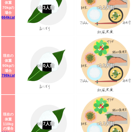
体重
×3.3人前
×1.2人前
70kgの
場合
664kcal
現在の
体重
×4.0人前
×1.5人前
90kgの
場合
798kcal
現在の
体重
×4.7人前
×1.7人前
110kg
の場合