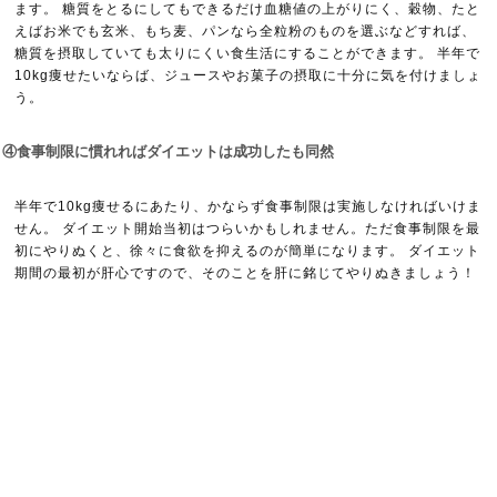
ます。 糖質をとるにしてもできるだけ血糖値の上がりにく、穀物、たと
えばお米でも玄米、もち麦、パンなら全粒粉のものを選ぶなどすれば、
糖質を摂取していても太りにくい食生活にすることができます。 半年で
10kg痩せたいならば、ジュースやお菓子の摂取に十分に気を付けましょ
う。
④食事制限に慣れればダイエットは成功したも同然
半年で10kg痩せるにあたり、かならず食事制限は実施しなければいけま
せん。 ダイエット開始当初はつらいかもしれません。ただ食事制限を最
初にやりぬくと、徐々に食欲を抑えるのが簡単になります。 ダイエット
期間の最初が肝心ですので、そのことを肝に銘じてやりぬきましょう！