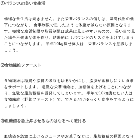
①バランスの良い食生活
極端な食生活は続きません。また栄養バランスの偏りは、基礎代謝の低
下につながり、 食事制限で思ったように体重が減らない原因となりま
す。極端な糖質制限や脂質制限は成果は見えやすいものの、 長い目で見
た場合不健康な体を作り、結果的にリバウンドのリスクを上げてしまう
ことにつながります。 半年10kg痩せ体人は、栄養バランスを意識しま
しょう。
②食物繊維ファースト
食物繊維は糖質や脂質の吸収をゆるやかにし、脂肪が蓄積しにくい食事
をサポートします。 急激な栄養補給は、血糖値を上げることにつなが
り、無駄な脂肪蓄積を誘発してしまいます。 半年で10kg痩せたい人は
食物繊維（野菜ファースト）で、できるだけゆっくり食事をするように
しましょう。
③血糖値を急上昇させるものはなるべく避ける
血糖値を急激に上げるジュースやお菓子などは、脂肪蓄積の原因となり