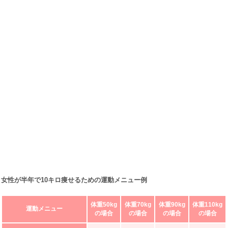
女性が半年で10キロ痩せるための運動メニュー例
体重50kg
体重70kg
体重90kg
体重110kg
運動メニュー
の場合
の場合
の場合
の場合