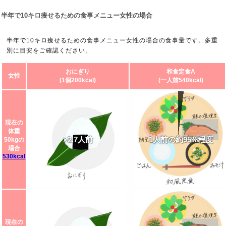
半年で10キロ痩せるための食事メニュー女性の場合
半年で10キロ痩せるための食事メニュー女性の場合の食事量です。多重
別に目安をご確認ください。
おにぎり
和食定食A
女性
(1個200kcal)
(一人前540kcal)
現在の
体重
×2.7人前
1人前の約95%程度
50kgの
場合
530kcal
現在の