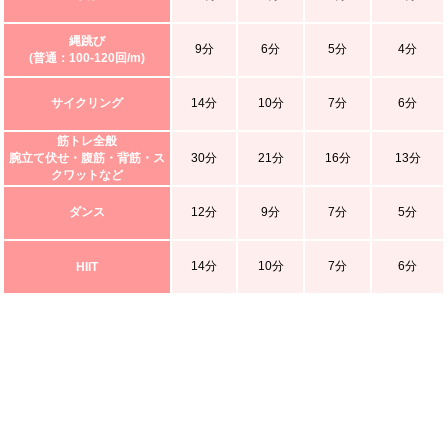
縄跳び
9分
6分
5分
4分
(普通：100-120回/m)
サイクリング
14分
10分
7分
6分
筋トレ全般
腕立て伏せ・腹筋・背筋・ス
30分
21分
16分
13分
クワットなど
ダンス
12分
9分
7分
5分
14分
10分
7分
6分
HIIT