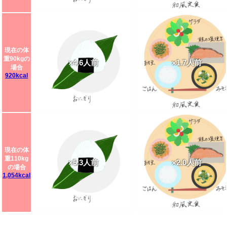
現在の体
重90kgの
×4.6人前
×1.7人前
場合
920kcal
現在の体
重110kg
×5.3人前
×2.0人前
の場合
1,054kcal