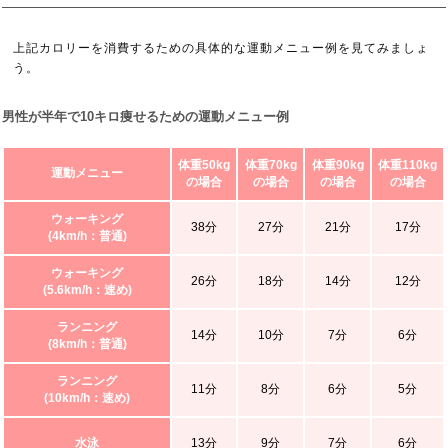
上記カロリーを消費するための具体的な運動メニュー例を見てみましょ
う。
男性が半年で10キロ痩せるための運動メニュー例
体重50kg
体重70kg
体重90kg
体重110kg
運動メニュー
の場合
の場合
の場合
の場合
ウォーキング
38分
27分
21分
17分
(4km/h：普通)
ウォーキング
26分
18分
14分
12分
(5.6km/h：速め)
ランニング
14分
10分
7分
6分
(8km/h：普通)
ランニング
11分
8分
6分
5分
(10km/h：速め)
水泳
13分
9分
7分
6分