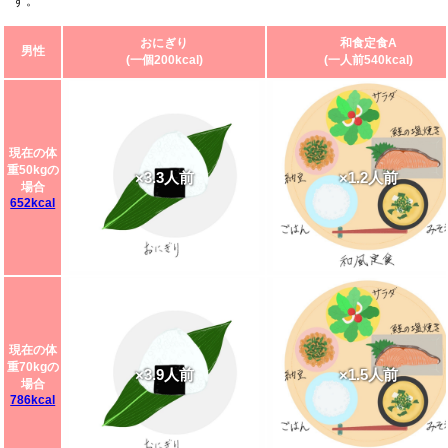
す。
おにぎり
和食定食A
男性
(一個200kcal)
(一人前540kcal)
現在の体
重50kgの
×3.3人前
×1.2人前
場合
652kcal
現在の体
重70kgの
×3.9人前
×1.5人前
場合
786kcal