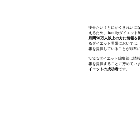
痩せたい！とにかくきれいに
えるため、 funcityダイエ
月間50万人以上の方に情報を
るダイエット界隈においては
報を提供していることが非常
funcityダイエット編集部
報を提供することに努めてい
イエットの成功者
です。