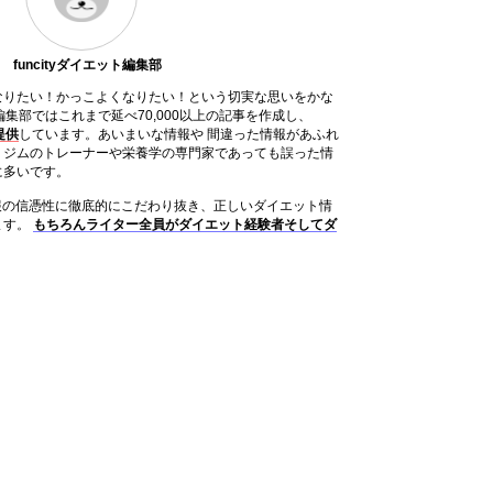
funcityダイエット編集部
なりたい！かっこよくなりたい！という切実な思いをかな
ット編集部ではこれまで延べ70,000以上の記事を作成し、
提供
しています。あいまいな情報や 間違った情報があふれ
、ジムのトレーナーや栄養学の専門家であっても誤った情
に多いです。
は情報の信憑性に徹底的にこだわり抜き、正しいダイエット情
ます。
もちろんライター全員がダイエット経験者そしてダ