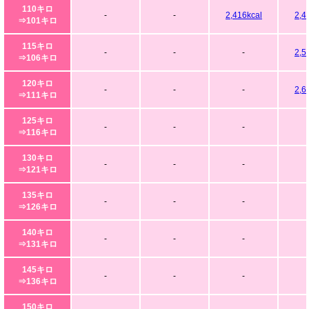
110キロ
-
-
2,416kcal
2,4
⇒101キロ
115キロ
-
-
-
2,5
⇒106キロ
120キロ
-
-
-
2,6
⇒111キロ
125キロ
-
-
-
⇒116キロ
130キロ
-
-
-
⇒121キロ
135キロ
-
-
-
⇒126キロ
140キロ
-
-
-
⇒131キロ
145キロ
-
-
-
⇒136キロ
150キロ