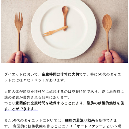
ダイエットにおいて、
空腹時間は非常に大切
です。特に50代のダイエ
ットには様々なメリットがあります。
人間の体が脂肪を積極的に燃焼するのは空腹時間であり、逆に満腹時は
糖の消費が優先される傾向にあります。
つまり
意図的に空腹時間を確保することにより、脂肪の積極的燃焼を促
すことができます。
また50代のダイエットにおいては、
細胞の若返り効果
も期待できま
す。 意図的に飢餓状態を作ることにより
「オートファジー」
という現