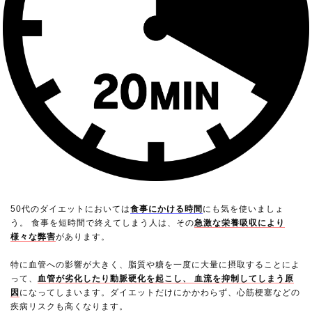
50代のダイエットにおいては
食事にかける時間
にも気を使いましょ
う。 食事を短時間で終えてしまう人は、その
急激な栄養吸収により
様々な弊害
があります。
特に血管への影響が大きく、脂質や糖を一度に大量に摂取することによ
って、
血管が劣化したり動脈硬化を起こし、 血流を抑制してしまう原
因
になってしまいます。ダイエットだけにかかわらず、心筋梗塞などの
疾病リスクも高くなります。