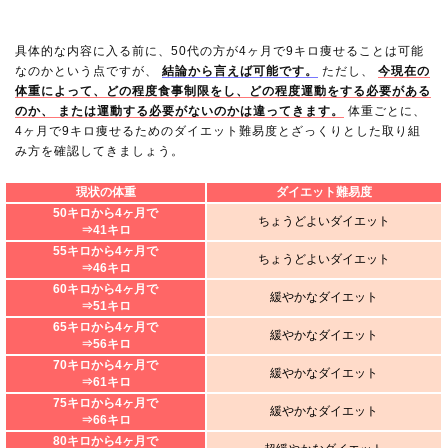
具体的な内容に入る前に、50代の方が4ヶ月で9キロ痩せることは可能
なのかという点ですが、
結論から言えば可能です。
ただし、
今現在の
体重によって、どの程度食事制限をし、どの程度運動をする必要がある
のか、 または運動する必要がないのかは違ってきます。
体重ごとに、
4ヶ月で9キロ痩せるためのダイエット難易度とざっくりとした取り組
み方を確認してきましょう。
現状の体重
ダイエット難易度
50キロから4ヶ月で
ちょうどよいダイエット
⇒41キロ
55キロから4ヶ月で
ちょうどよいダイエット
⇒46キロ
60キロから4ヶ月で
緩やかなダイエット
⇒51キロ
65キロから4ヶ月で
緩やかなダイエット
⇒56キロ
70キロから4ヶ月で
緩やかなダイエット
⇒61キロ
75キロから4ヶ月で
緩やかなダイエット
⇒66キロ
80キロから4ヶ月で