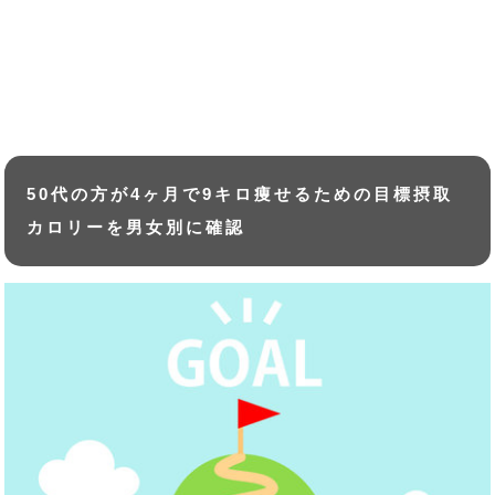
50代の方が4ヶ月で9キロ痩せるための目標摂取
カロリーを男女別に確認