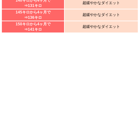
140キロから4ヶ月で
超緩やかなダイエット
⇒131キロ
145キロから4ヶ月で
超緩やかなダイエット
⇒136キロ
150キロから4ヶ月で
超緩やかなダイエット
⇒141キロ