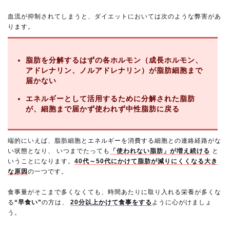
血流が抑制されてしまうと、ダイエットにおいては次のような弊害があ
ります。
脂肪を分解するはずの各ホルモン（成長ホルモン、
アドレナリン、ノルアドレナリン）が脂肪細胞まで
届かない
エネルギーとして活用するために分解された脂肪
が、細胞まで届かず使われず中性脂肪に戻る
端的にいえば、脂肪細胞とエネルギーを消費する細胞との連絡経路がな
い状態となり、 いつまでたっても
「使われない脂肪」が増え続ける
と
いうことになります。
40代～50代にかけて脂肪が減りにくくなる大き
な原因
の一つです。
食事量がそこまで多くなくても、時間あたりに取り入れる栄養が多くな
る
“早食い”
の方は、
20分以上かけて食事をする
ように心がけましょ
う。