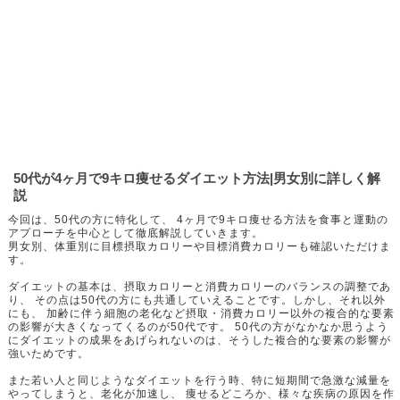
50代が4ヶ月で9キロ痩せるダイエット方法|男女別に詳しく解
説
今回は、50代の方に特化して、 4ヶ月で9キロ痩せる方法を食事と運動の
アプローチを中心として徹底解説していきます。
男女別、体重別に目標摂取カロリーや目標消費カロリーも確認いただけま
す。
ダイエットの基本は、摂取カロリーと消費カロリーのバランスの調整であ
り、 その点は50代の方にも共通していえることです。しかし、それ以外
にも、 加齢に伴う細胞の老化など摂取・消費カロリー以外の複合的な要素
の影響が大きくなってくるのが50代です。 50代の方がなかなか思うよう
にダイエットの成果をあげられないのは、そうした複合的な要素の影響が
強いためです。
また若い人と同じようなダイエットを行う時、特に短期間で急激な減量を
やってしまうと、老化が加速し、 痩せるどころか、様々な疾病の原因を作