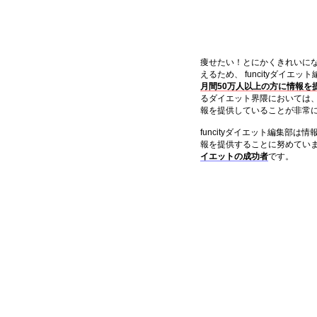
痩せたい！とにかくきれいに
えるため、 funcityダイエ
月間50万人以上の方に情報を
るダイエット界隈においては
報を提供していることが非常
funcityダイエット編集部
報を提供することに努めてい
イエットの成功者
です。