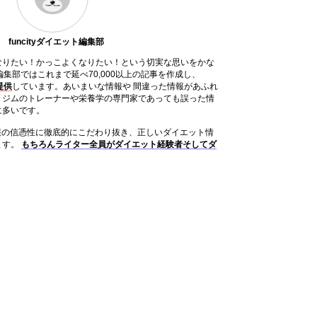
funcityダイエット編集部
なりたい！かっこよくなりたい！という切実な思いをかな
ット編集部ではこれまで延べ70,000以上の記事を作成し、
提供
しています。あいまいな情報や 間違った情報があふれ
、ジムのトレーナーや栄養学の専門家であっても誤った情
に多いです。
は情報の信憑性に徹底的にこだわり抜き、正しいダイエット情
ます。
もちろんライター全員がダイエット経験者そしてダ