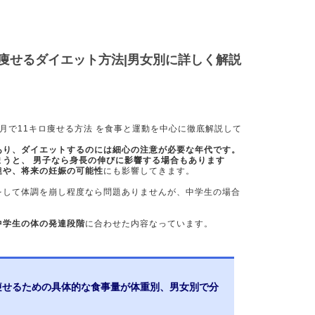
ロ痩せるダイエット方法|男女別に詳しく解説
月で11キロ痩せる方法 を食事と運動を中心に徹底解説して
あり、ダイエットするのには細心の注意が必要な年代です。
まうと、 男子なら身長の伸びに影響する場合もあります
達や、将来の妊娠の可能性
にも影響してきます。
をして体調を崩し程度なら問題ありませんが、中学生の場合
中学生の体の発達段階
に合わせた内容なっています。
ロ痩せるための具体的な食事量が体重別、男女別で分