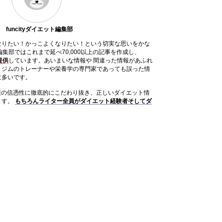
funcityダイエット編集部
なりたい！かっこよくなりたい！という切実な思いをかな
ット編集部ではこれまで延べ70,000以上の記事を作成し、
提供
しています。あいまいな情報や 間違った情報があふれ
、ジムのトレーナーや栄養学の専門家であっても誤った情
に多いです。
は情報の信憑性に徹底的にこだわり抜き、正しいダイエット情
ます。
もちろんライター全員がダイエット経験者そしてダ