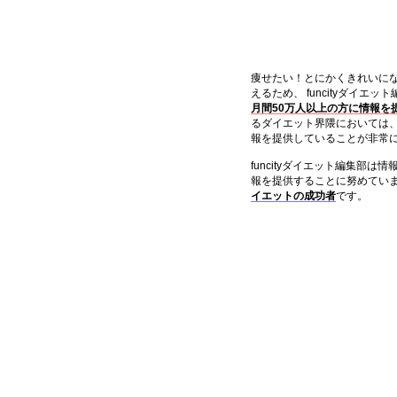
痩せたい！とにかくきれいに
えるため、 funcityダイエ
月間50万人以上の方に情報を
るダイエット界隈においては
報を提供していることが非常
funcityダイエット編集部
報を提供することに努めてい
イエットの成功者
です。