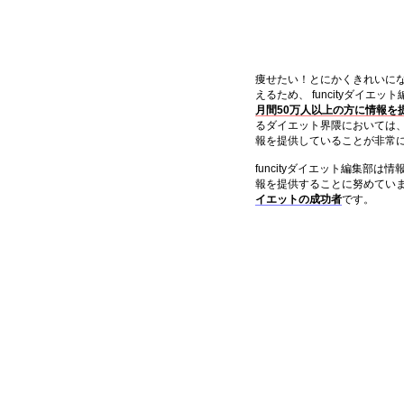
痩せたい！とにかくきれいに
えるため、 funcityダイエ
月間50万人以上の方に情報を
るダイエット界隈においては
報を提供していることが非常
funcityダイエット編集部
報を提供することに努めてい
イエットの成功者
です。