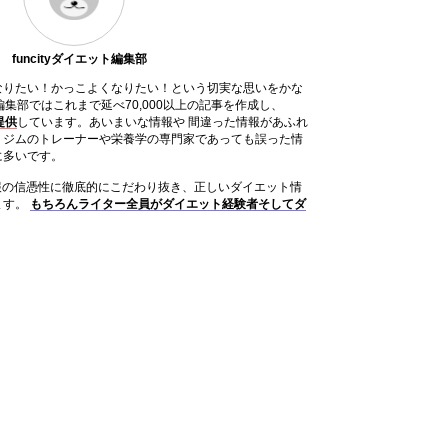
funcityダイエット編集部
なりたい！かっこよくなりたい！という切実な思いをかな
ット編集部ではこれまで延べ70,000以上の記事を作成し、
提供
しています。あいまいな情報や 間違った情報があふれ
、ジムのトレーナーや栄養学の専門家であっても誤った情
に多いです。
は情報の信憑性に徹底的にこだわり抜き、正しいダイエット情
ます。
もちろんライター全員がダイエット経験者そしてダ