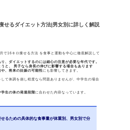
ロ痩せるダイエット方法|男女別に詳しく解説
月で16キロ痩せる方法 を食事と運動を中心に徹底解説して
あり、ダイエットするのには細心の注意が必要な年代です。
まうと、 男子なら身長の伸びに影響する場合もあります
達や、将来の妊娠の可能性
にも影響してきます。
をして体調を崩し程度なら問題ありませんが、中学生の場合
中学生の体の発達段階
に合わせた内容なっています。
ロ痩せるための具体的な食事量が体重別、男女別で分