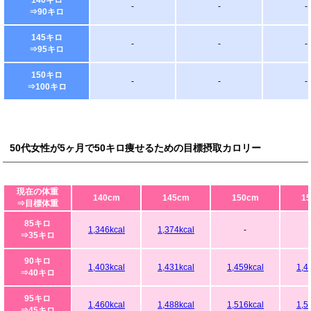
-
-
-
⇒90キロ
145キロ
-
-
-
⇒95キロ
150キロ
-
-
-
⇒100キロ
50代女性が5ヶ月で50キロ痩せるための目標摂取カロリー
現在の体重
140cm
145cm
150cm
1
⇒目標体重
85キロ
1,346kcal
1,374kcal
-
⇒35キロ
90キロ
1,403kcal
1,431kcal
1,459kcal
1,4
⇒40キロ
95キロ
1,460kcal
1,488kcal
1,516kcal
1,5
⇒45キロ