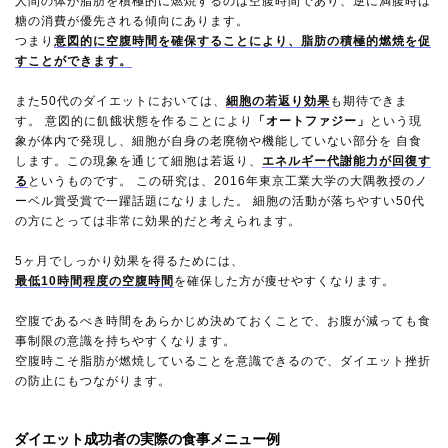
人間の体が脂肪を積極的に燃焼するのは空腹時間であり、逆に満腹時は
糖の消費が優先される傾向にあります。
つまり
意図的に空腹時間を確保することにより、脂肪の積極的燃焼を促
すことができます。
また50代のダイエットにおいては、
細胞の若返り効果
も期待できま
す。 意図的に飢餓状態を作ることにより
「オートファジー」
という現
象が体内で発現し、細胞が自身の老廃物や機能していない部分を 自食
します。この現象を通じて細胞は若返り、
エネルギー代謝能力が回復す
る
というものです。 この研究は、2016年東京工業大学の大隅教授のノ
ーベル賞受賞で一躍話題になりました。 細胞の活動が落ちやすい50代
の方にとっては非常に効果的だと考えられます。
5ヶ月でしっかり効果を得るためには、
最低10時間程度の空腹時間
を確保した方が痩せやすくなります。
空腹であるべき時間をあらかじめ決めておくことで、お腹が減っても食
事制限の意識を持ちやすくなります。
空腹時こそ脂肪が燃焼していることを意識できるので、ダイエット挫折
の防止にもつながります。
ダイエット成功者の実際の食事メニュー例