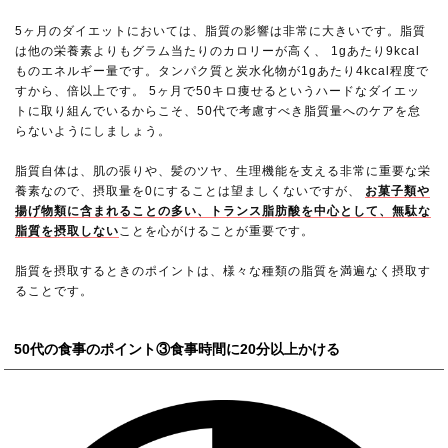
5ヶ月のダイエットにおいては、脂質の影響は非常に大きいです。脂質
は他の栄養素よりもグラム当たりのカロリーが高く、 1gあたり9kcal
ものエネルギー量です。タンパク質と炭水化物が1gあたり4kcal程度で
すから、倍以上です。 5ヶ月で50キロ痩せるというハードなダイエッ
トに取り組んでいるからこそ、50代で考慮すべき脂質量へのケアを怠
らないようにしましょう。
脂質自体は、肌の張りや、髪のツヤ、生理機能を支える非常に重要な栄
養素なので、摂取量を0にすることは望ましくないですが、
お菓子類や
揚げ物類に含まれることの多い、トランス脂肪酸を中心として、無駄な
脂質を摂取しない
ことを心がけることが重要です。
脂質を摂取するときのポイントは、様々な種類の脂質を満遍なく摂取す
ることです。
50代の食事のポイント③食事時間に20分以上かける