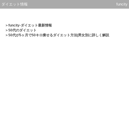
ダイエット情報
funcity
＞
funcity-ダイエット最新情報
＞
50代のダイエット
＞50代が5ヶ月で50キロ痩せるダイエット方法|男女別に詳しく解説