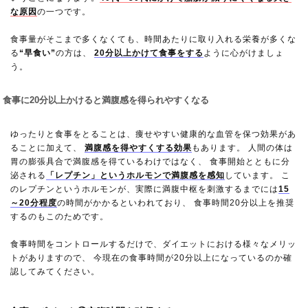
な原因
の一つです。
食事量がそこまで多くなくても、時間あたりに取り入れる栄養が多くな
る
“早食い”
の方は、
20分以上かけて食事をする
ように心がけましょ
う。
食事に20分以上かけると満腹感を得られやすくなる
ゆったりと食事をとることは、痩せやすい健康的な血管を保つ効果があ
ることに加えて、
満腹感を得やすくする効果
もあります。 人間の体は
胃の膨張具合で満腹感を得ているわけではなく、 食事開始とともに分
泌される
「レプチン」というホルモンで満腹感を感知
しています。 こ
のレプチンというホルモンが、実際に満腹中枢を刺激するまでには
15
～20分程度
の時間がかかるといわれており、 食事時間20分以上を推奨
するのもこのためです。
食事時間をコントロールするだけで、ダイエットにおける様々なメリッ
トがありますので、 今現在の食事時間が20分以上になっているのか確
認してみてください。