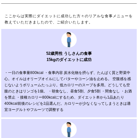
ここからは実際にダイエットに成功した方々のリアルな食事メニューを
教えていただきましたので、ご紹介いたします。
52歳男性 うしさんの食事
15kgのダイエットに成功
・一日の食事量800kcal ・食事内容 炭水化物を摂らず、たんぱく質と野菜中
心。オイルはオリーブオイルにしてバターやコーン油を止める。 空腹感を感
じないようボリュームたっぷり。低カロリーのスープを多用。どうしても空
腹のときはリンゴを1個。 ・朝食なし、昼食5割、夕食5割 ・間食なし ・お酒
を禁止 ・接種カロリー800kcalにするため、ダイエット本から1品あたり
400kcal前後のレシピを2品選んだ。カロリーが少なくなってしまうときは適
宜ヨーグルトやフルーツで調整する