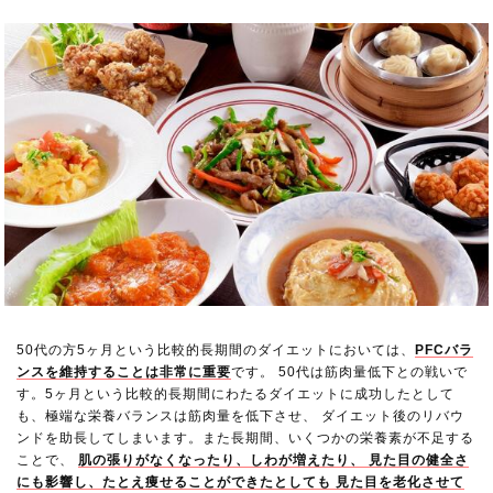
50代の方5ヶ月という比較的長期間のダイエットにおいては、
PFCバラ
ンスを維持することは非常に重要
です。 50代は筋肉量低下との戦いで
す。5ヶ月という比較的長期間にわたるダイエットに成功したとして
も、極端な栄養バランスは筋肉量を低下させ、 ダイエット後のリバウ
ンドを助長してしまいます。また長期間、いくつかの栄養素が不足する
ことで、
肌の張りがなくなったり、しわが増えたり、 見た目の健全さ
にも影響し、たとえ痩せることができたとしても 見た目を老化させて