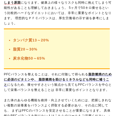
しまう原因
になります。健康上の様々なリスクも同時に抱えてしまう可
能性があることも理解しておきましょう。 5ヶ月で50キロ痩せるとい
う比較的ハードなダイエットにおいては、非常に重要なポイントとなり
ます。 理想的なＰＦＣバランスは、厚生労働省の示す値を参考にしま
しょう。
タンパク質13～20%
脂質20～30%
炭水化物50～65%
PFCバランスを整えることは、それに付随して得られる
脂肪燃焼のため
に必須のビタミンや、 脂肪燃焼を助けるミネラルなども同時に補うこ
と
になるため、痩せやすさという観点から見てもPFCバランスを中心と
して栄養バランスを整えることは 非常に重要なポイントとなります。
また体のあらゆる機能を維持・向上させていくためには、把握しきれな
い複数の栄養素をバランスよく摂取する必要があり、その点に関して
も、 まずはPFCのバランスを安定させることが重要になります。 具体
的なPFCバランスを知りたい人はこちらのツールもご活用ください。↓