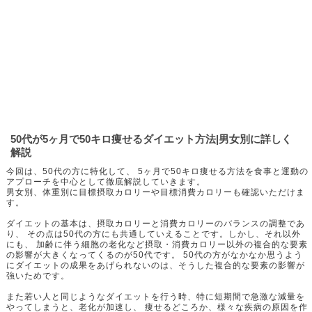
50代が5ヶ月で50キロ痩せるダイエット方法|男女別に詳しく
解説
今回は、50代の方に特化して、 5ヶ月で50キロ痩せる方法を食事と運動の
アプローチを中心として徹底解説していきます。
男女別、体重別に目標摂取カロリーや目標消費カロリーも確認いただけま
す。
ダイエットの基本は、摂取カロリーと消費カロリーのバランスの調整であ
り、 その点は50代の方にも共通していえることです。しかし、それ以外
にも、 加齢に伴う細胞の老化など摂取・消費カロリー以外の複合的な要素
の影響が大きくなってくるのが50代です。 50代の方がなかなか思うよう
にダイエットの成果をあげられないのは、そうした複合的な要素の影響が
強いためです。
また若い人と同じようなダイエットを行う時、特に短期間で急激な減量を
やってしまうと、老化が加速し、 痩せるどころか、様々な疾病の原因を作