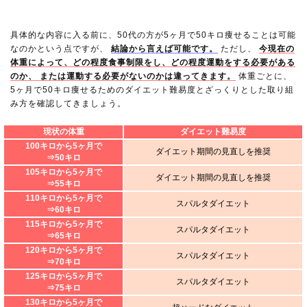
具体的な内容に入る前に、50代の方が5ヶ月で50キロ痩せることは可能
なのかという点ですが、
結論から言えば可能です。
ただし、
今現在の
体重によって、どの程度食事制限をし、どの程度運動をする必要がある
のか、 または運動する必要がないのかは違ってきます。
体重ごとに、
5ヶ月で50キロ痩せるためのダイエット難易度とざっくりとした取り組
み方を確認してきましょう。
現状の体重
ダイエット難易度
100キロから5ヶ月で
ダイエット期間の見直しを推奨
⇒50キロ
105キロから5ヶ月で
ダイエット期間の見直しを推奨
⇒55キロ
110キロから5ヶ月で
スパルタダイエット
⇒60キロ
115キロから5ヶ月で
スパルタダイエット
⇒65キロ
120キロから5ヶ月で
スパルタダイエット
⇒70キロ
125キロから5ヶ月で
スパルタダイエット
⇒75キロ
130キロから5ヶ月で