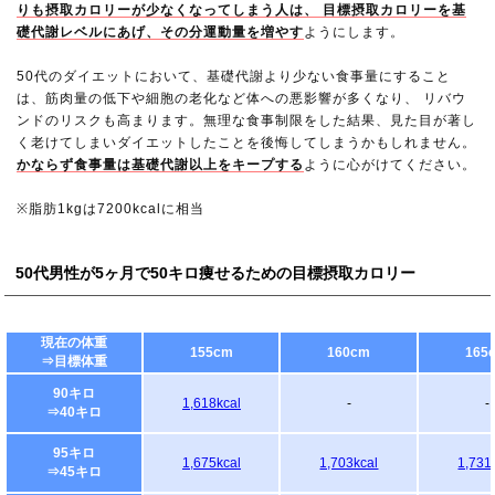
りも摂取カロリーが少なくなってしまう人は、 目標摂取カロリーを基
礎代謝レベルにあげ、その分運動量を増やす
ようにします。
50代のダイエットにおいて、基礎代謝より少ない食事量にすること
は、筋肉量の低下や細胞の老化など体への悪影響が多くなり、 リバウ
ンドのリスクも高まります。無理な食事制限をした結果、見た目が著し
く老けてしまいダイエットしたことを後悔してしまうかもしれません。
かならず食事量は基礎代謝以上をキープする
ように心がけてください。
※脂肪1kgは7200kcalに相当
50代男性が5ヶ月で50キロ痩せるための目標摂取カロリー
現在の体重
155cm
160cm
165
⇒目標体重
90キロ
1,618kcal
-
-
⇒40キロ
95キロ
1,675kcal
1,703kcal
1,731
⇒45キロ