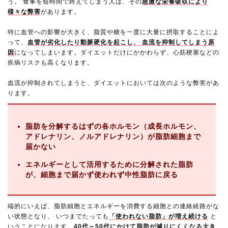
う。 食事を短時間で終えてしまう人は、その
急激な栄養吸収により
様々な弊害
があります。
特に血管への影響が大きく、脂質や糖を一度に大量に摂取することによ
って、
血管が劣化したり動脈硬化を起こし、 血流を抑制してしまう原
因
になってしまいます。ダイエットだけにかかわらず、心筋梗塞などの
疾病リスクも高くなります。
血流が抑制されてしまうと、ダイエットにおいては次のような弊害があ
ります。
脂肪を分解するはずの各ホルモン（成長ホルモン、
アドレナリン、ノルアドレナリン）が脂肪細胞まで
届かない
エネルギーとして活用するために分解された脂肪
が、細胞まで届かず使われず中性脂肪に戻る
端的にいえば、脂肪細胞とエネルギーを消費する細胞との連絡経路がな
い状態となり、 いつまでたっても
「使われない脂肪」が増え続ける
と
いうことになります。
40代～50代にかけて脂肪が減りにくくなる大き