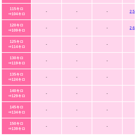
115キロ
-
-
-
2,5
⇒104キロ
120キロ
-
-
-
2,6
⇒109キロ
125キロ
-
-
-
⇒114キロ
130キロ
-
-
-
⇒119キロ
135キロ
-
-
-
⇒124キロ
140キロ
-
-
-
⇒129キロ
145キロ
-
-
-
⇒134キロ
150キロ
-
-
-
⇒139キロ