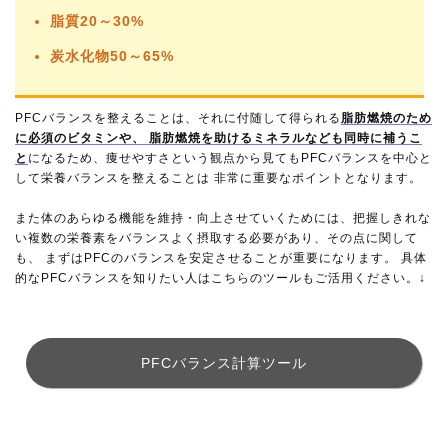
脂質20～30%
炭水化物50～65%
PFCバランスを整えることは、それに付随して得られる
脂肪燃焼のため
に必須のビタミンや、 脂肪燃焼を助けるミネラルなども同時に補うこ
と
になるため、痩せやすさという観点から見てもPFCバランスを中心と
して栄養バランスを整えることは 非常に重要なポイントとなります。
また体のあらゆる機能を維持・向上させていくためには、把握しきれな
い複数の栄養素をバランスよく摂取する必要があり、その点に関して
も、 まずはPFCのバランスを安定させることが重要になります。 具体
的なPFCバランスを知りたい人はこちらのツールもご活用ください。↓
PFCバランス計算ツール