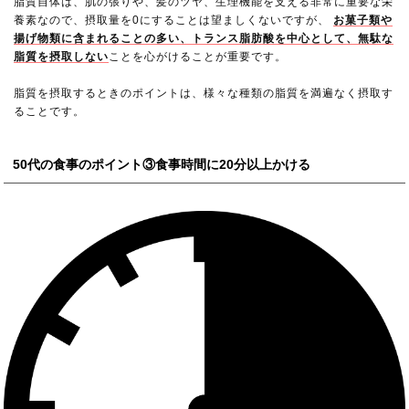
脂質自体は、肌の張りや、髪のツヤ、生理機能を支える非常に重要な栄
養素なので、摂取量を0にすることは望ましくないですが、
お菓子類や
揚げ物類に含まれることの多い、トランス脂肪酸を中心として、無駄な
脂質を摂取しない
ことを心がけることが重要です。
脂質を摂取するときのポイントは、様々な種類の脂質を満遍なく摂取す
ることです。
50代の食事のポイント③食事時間に20分以上かける