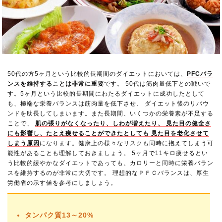
50代の方5ヶ月という比較的長期間のダイエットにおいては、
PFCバラ
ンスを維持することは非常に重要
です。 50代は筋肉量低下との戦いで
す。5ヶ月という比較的長期間にわたるダイエットに成功したとして
も、極端な栄養バランスは筋肉量を低下させ、 ダイエット後のリバウ
ンドを助長してしまいます。また長期間、いくつかの栄養素が不足する
ことで、
肌の張りがなくなったり、しわが増えたり、 見た目の健全さ
にも影響し、たとえ痩せることができたとしても 見た目を老化させて
しまう原因
になります。健康上の様々なリスクも同時に抱えてしまう可
能性があることも理解しておきましょう。 5ヶ月で11キロ痩せるとい
う比較的緩やかなダイエットであっても、カロリーと同時に栄養バラン
スを維持するのが非常に大切です。 理想的なＰＦＣバランスは、厚生
労働省の示す値を参考にしましょう。
タンパク質13～20%