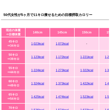
50代女性が5ヶ月で11キロ痩せるための目標摂取カロリー
現在の体重
140cm
145cm
150cm
1
⇒目標体重
45キロ
1,023kcal
1,072kcal
-
⇒34キロ
50キロ
1,123kcal
1,172kcal
1,221kcal
1,2
⇒39キロ
55キロ
1,224kcal
1,273kcal
1,322kcal
1,3
⇒44キロ
60キロ
1,324kcal
1,373kcal
1,422kcal
1,4
⇒49キロ
65キロ
1,425kcal
1,474kcal
1,523kcal
1,5
⇒54キロ
70キロ
1,526kcal
1,574kcal
1,623kcal
1,6