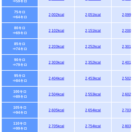
⇒59キロ
75キロ
2,002kcal
2,051kcal
2,099
⇒64キロ
80キロ
2,102kcal
2,151kcal
2,200
⇒69キロ
85キロ
2,203kcal
2,252kcal
2,301
⇒74キロ
90キロ
2,303kcal
2,352kcal
2,401
⇒79キロ
95キロ
2,404kcal
2,453kcal
2,502
⇒84キロ
100キロ
2,504kcal
2,553kcal
2,602
⇒89キロ
105キロ
2,605kcal
2,654kcal
2,703
⇒94キロ
110キロ
2,705kcal
2,754kcal
2,803
⇒99キロ