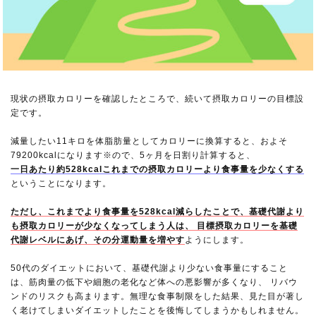
現状の摂取カロリーを確認したところで、続いて摂取カロリーの目標設
定です。
減量したい11キロを体脂肪量としてカロリーに換算すると、およそ
79200kcalになります※ので、5ヶ月を日割り計算すると、
一日あたり約528kcalこれまでの摂取カロリーより食事量を少なくする
ということになります。
ただし、これまでより食事量を528kcal減らしたことで、基礎代謝より
も摂取カロリーが少なくなってしまう人は、 目標摂取カロリーを基礎
代謝レベルにあげ、その分運動量を増やす
ようにします。
50代のダイエットにおいて、基礎代謝より少ない食事量にすること
は、筋肉量の低下や細胞の老化など体への悪影響が多くなり、 リバウ
ンドのリスクも高まります。無理な食事制限をした結果、見た目が著し
く老けてしまいダイエットしたことを後悔してしまうかもしれません。