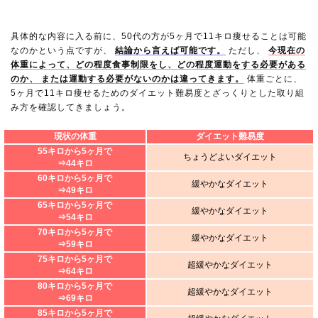
具体的な内容に入る前に、50代の方が5ヶ月で11キロ痩せることは可能
なのかという点ですが、
結論から言えば可能です。
ただし、
今現在の
体重によって、どの程度食事制限をし、どの程度運動をする必要がある
のか、 または運動する必要がないのかは違ってきます。
体重ごとに、
5ヶ月で11キロ痩せるためのダイエット難易度とざっくりとした取り組
み方を確認してきましょう。
現状の体重
ダイエット難易度
55キロから5ヶ月で
ちょうどよいダイエット
⇒44キロ
60キロから5ヶ月で
緩やかなダイエット
⇒49キロ
65キロから5ヶ月で
緩やかなダイエット
⇒54キロ
70キロから5ヶ月で
緩やかなダイエット
⇒59キロ
75キロから5ヶ月で
超緩やかなダイエット
⇒64キロ
80キロから5ヶ月で
超緩やかなダイエット
⇒69キロ
85キロから5ヶ月で