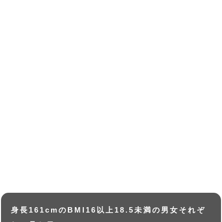
身長161cmのBMI16以上18.5未満の男女それぞ