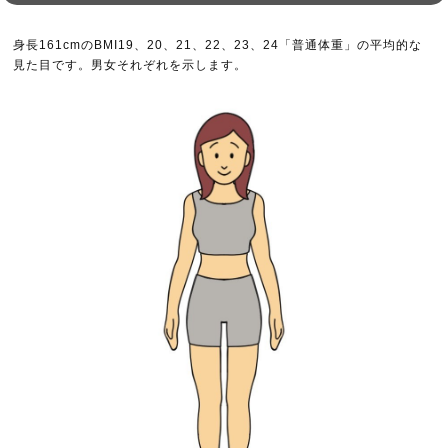
身長161cmのBMI19、20、21、22、23、24「普通体重」の平均的な
見た目です。男女それぞれを示します。