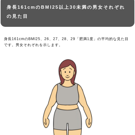
身長161cmのBMI25以上30未満の男女それぞれ
の見た目
身長161cmのBMI25、26、27、28、29「肥満1度」の平均的な見た目
です。男女それぞれを示します。