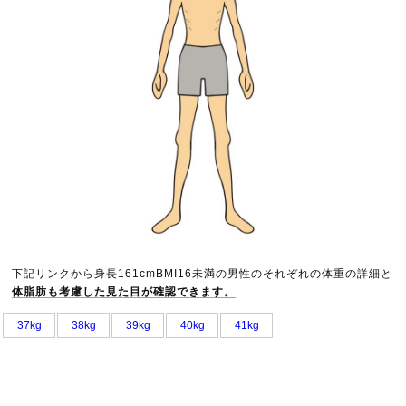
下記リンクから身長161cmBMI16未満の男性のそれぞれの体重の詳細と
体脂肪も考慮した見た目が確認できます。
37kg
38kg
39kg
40kg
41kg