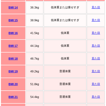
低体重または痩せすぎ
見た目
BMI 14
36.3kg
低体重または痩せすぎ
見た目
BMI 15
38.9kg
低体重
見た目
BMI 16
41.5kg
低体重
見た目
BMI 17
44.1kg
低体重
見た目
BMI 18
46.7kg
普通体重
見た目
BMI 19
49.2kg
普通体重
見た目
BMI 20
51.8kg
普通体重
見た目
BMI 21
54.4kg