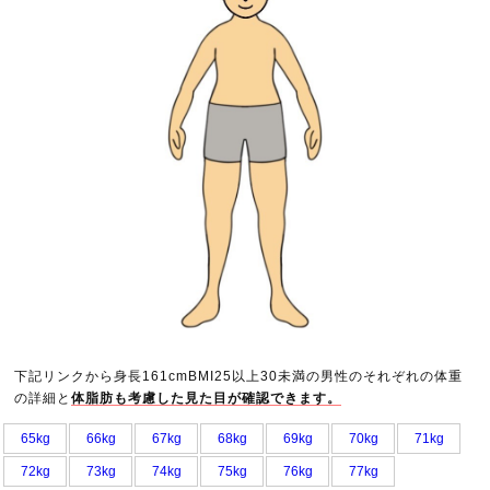
下記リンクから身長161cmBMI25以上30未満の男性のそれぞれの体重
の詳細と
体脂肪も考慮した見た目が確認できます。
65kg
66kg
67kg
68kg
69kg
70kg
71kg
72kg
73kg
74kg
75kg
76kg
77kg