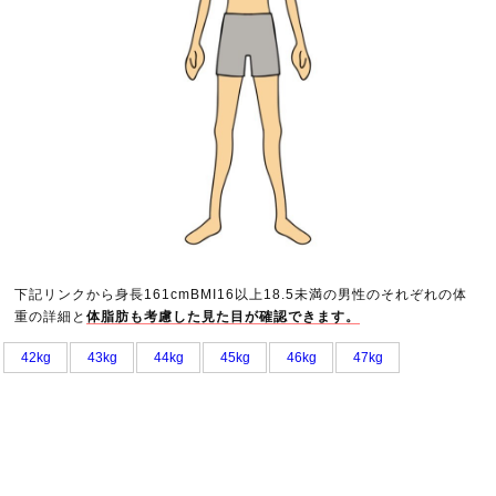
下記リンクから身長161cmBMI16以上18.5未満の男性のそれぞれの体
重の詳細と
体脂肪も考慮した見た目が確認できます。
42kg
43kg
44kg
45kg
46kg
47kg