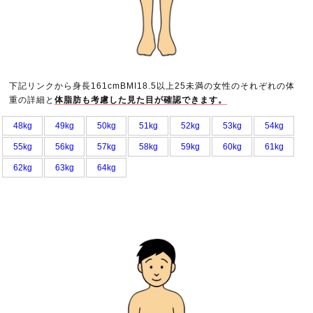
下記リンクから身長161cmBMI18.5以上25未満の女性のそれぞれの体
重の詳細と
体脂肪も考慮した見た目が確認できます。
48kg
49kg
50kg
51kg
52kg
53kg
54kg
55kg
56kg
57kg
58kg
59kg
60kg
61kg
62kg
63kg
64kg