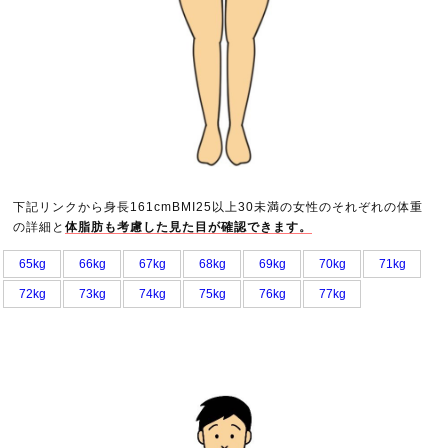
下記リンクから身長161cmBMI25以上30未満の女性のそれぞれの体重
の詳細と
体脂肪も考慮した見た目が確認できます。
65kg
66kg
67kg
68kg
69kg
70kg
71kg
72kg
73kg
74kg
75kg
76kg
77kg