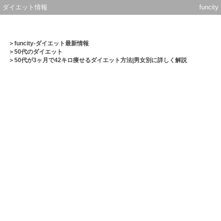
ダイエット情報
funcity
＞
funcity-ダイエット最新情報
＞
50代のダイエット
＞50代が3ヶ月で42キロ痩せるダイエット方法|男女別に詳しく解説