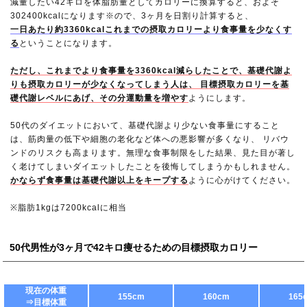
減量したい42キロを体脂肪量としてカロリーに換算すると、およそ
302400kcalになります※ので、3ヶ月を日割り計算すると、
一日あたり約3360kcalこれまでの摂取カロリーより食事量を少なくす
る
ということになります。
ただし、これまでより食事量を3360kcal減らしたことで、基礎代謝よ
りも摂取カロリーが少なくなってしまう人は、 目標摂取カロリーを基
礎代謝レベルにあげ、その分運動量を増やす
ようにします。
50代のダイエットにおいて、基礎代謝より少ない食事量にすること
は、筋肉量の低下や細胞の老化など体への悪影響が多くなり、 リバウ
ンドのリスクも高まります。無理な食事制限をした結果、見た目が著し
く老けてしまいダイエットしたことを後悔してしまうかもしれません。
かならず食事量は基礎代謝以上をキープする
ように心がけてください。
※脂肪1kgは7200kcalに相当
50代男性が3ヶ月で42キロ痩せるための目標摂取カロリー
現在の体重
155cm
160cm
165
⇒目標体重