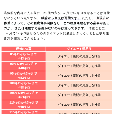
具体的な内容に入る前に、50代の方が3ヶ月で42キロ痩せることは可能
なのかという点ですが、
結論から言えば可能です。
ただし、
今現在の
体重によって、どの程度食事制限をし、どの程度運動をする必要がある
のか、 または運動する必要がないのかは違ってきます。
体重ごとに、
3ヶ月で42キロ痩せるためのダイエット難易度とざっくりとした取り組
み方を確認してきましょう。
現状の体重
ダイエット難易度
85キロから3ヶ月で
ダイエット期間の見直しを推奨
⇒43キロ
90キロから3ヶ月で
ダイエット期間の見直しを推奨
⇒48キロ
95キロから3ヶ月で
ダイエット期間の見直しを推奨
⇒53キロ
100キロから3ヶ月で
ダイエット期間の見直しを推奨
⇒58キロ
105キロから3ヶ月で
ダイエット期間の見直しを推奨
⇒63キロ
110キロから3ヶ月で
ダイエット期間の見直しを推奨
⇒68キロ
115キロから3ヶ月で