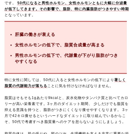
です。
50代になると男性ホルモン、女性ホルモンともに大幅に分泌量
が低下してきます。その影響で、脂肪、特に内臓脂肪がつきやすい時期
となっています。
肝臓の働きが衰える
女性ホルモンの低下で、脂質合成量が高まる
男性ホルモンの低下で、代謝量が下がり脂肪がつき
やすくなる
特に女性に関しては、50代に入ると女性ホルモンの低下により
著しく
脂質の代謝能力が落ちる
ことに気を付けなければなりません。
脂質はそもそも1gあたり9kcalと、炭水化物やタンパク質と比べてカロ
リーが高い栄養素です。3ヶ月のダイエット期間、 少しだけでも脂質を
抑える意識を持つと、脂肪がつきにくくなり痩せやすくなります。 3ヶ
月で42キロ痩せるというハードなダイエットに取り組んでいるからこ
そ、50代で考慮すべき脂質量へのケアを怠らないようにしましょう。
脂質自体は、肌の張りや、髪のツヤ、生理機能を支える非常に重要な栄