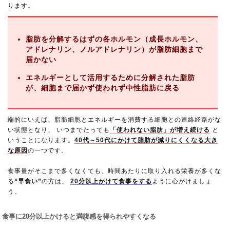
ります。
脂肪を分解するはずの各ホルモン（成長ホルモン、
アドレナリン、ノルアドレナリン）が脂肪細胞まで
届かない
エネルギーとして活用するために分解された脂肪
が、細胞まで届かず使われず中性脂肪に戻る
端的にいえば、脂肪細胞とエネルギーを消費する細胞との連絡経路がな
い状態となり、 いつまでたっても
「使われない脂肪」が増え続ける
と
いうことになります。
40代～50代にかけて脂肪が減りにくくなる大き
な原因
の一つです。
食事量がそこまで多くなくても、時間あたりに取り入れる栄養が多くな
る
“早食い”
の方は、
20分以上かけて食事をする
ように心がけましょ
う。
食事に20分以上かけると満腹感を得られやすくなる