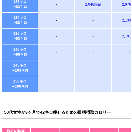
125キロ
-
2,048kcal
2,076
⇒83キロ
130キロ
-
-
2,133
⇒88キロ
135キロ
-
-
2,191
⇒93キロ
140キロ
-
-
-
⇒98キロ
145キロ
-
-
-
⇒103キロ
150キロ
-
-
-
⇒108キロ
50代女性が3ヶ月で42キロ痩せるための目標摂取カロリー
現在の体重