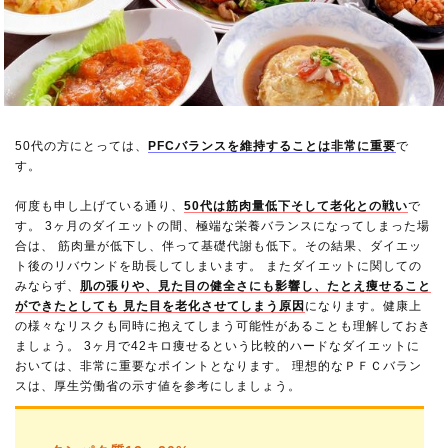
50代の方にとっては、
PFCバランスを維持することは非常に重要
で
す。
何度も申し上げている通り、
50代は筋肉量低下そして老化との戦い
で
す。 3ヶ月のダイエットの間、極端な栄養バランスになってしまった場
合は、 筋肉量が低下し、伴って基礎代謝も低下。その結果、ダイエッ
ト後のリバウンドを助長してしまいます。 またダイエットに関しての
みならず、
肌の張りや、見た目の健全さにも影響し、たとえ痩せること
ができたとしても 見た目を老化させてしまう原因
になります。健康上
の様々なリスクも同時に抱えてしまう可能性があることも理解しておき
ましょう。 3ヶ月で42キロ痩せるという比較的ハードなダイエットに
おいては、非常に重要なポイントとなります。 理想的なＰＦＣバラン
スは、厚生労働省の示す値を参考にしましょう。