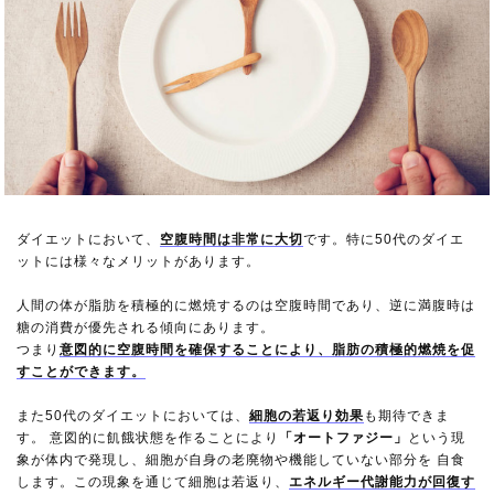
ダイエットにおいて、
空腹時間は非常に大切
です。特に50代のダイエ
ットには様々なメリットがあります。
人間の体が脂肪を積極的に燃焼するのは空腹時間であり、逆に満腹時は
糖の消費が優先される傾向にあります。
つまり
意図的に空腹時間を確保することにより、脂肪の積極的燃焼を促
すことができます。
また50代のダイエットにおいては、
細胞の若返り効果
も期待できま
す。 意図的に飢餓状態を作ることにより
「オートファジー」
という現
象が体内で発現し、細胞が自身の老廃物や機能していない部分を 自食
します。この現象を通じて細胞は若返り、
エネルギー代謝能力が回復す