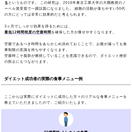
る
というものです。 この研究は、2016年東京工業大学の大隅教授のノ
ーベル賞受賞で一躍話題になりました。 細胞の活動が落ちやすい50代
の方にとっては非常に効果的だと考えられます。
3ヶ月でしっかり効果を得るためには、
最低12時間程度の空腹時間
を確保した方が痩せやすくなります。
空腹であるべき時間をあらかじめ決めておくことで、お腹が減っても食
事制限の意識を持ちやすくなります。
空腹時こそ脂肪が燃焼していることを意識できるので、ダイエット挫折
の防止にもつながります。
ダイエット成功者の実際の食事メニュー例
ここからは実際にダイエットに成功した方々のリアルな食事メニューを
教えていただきましたので、ご紹介いたします。