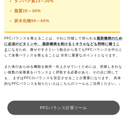
タンパク質13～20%
脂質20～30%
炭水化物50～65%
PFCバランスを整えることは、それに付随して得られる
脂肪燃焼のため
に必須のビタミンや、 脂肪燃焼を助けるミネラルなども同時に補うこ
と
になるため、痩せやすさという観点から見てもPFCバランスを中心と
して栄養バランスを整えることは 非常に重要なポイントとなります。
また体のあらゆる機能を維持・向上させていくためには、把握しきれな
い複数の栄養素をバランスよく摂取する必要があり、その点に関して
も、 まずはPFCのバランスを安定させることが重要になります。 具体
的なPFCバランスを知りたい人はこちらのツールもご活用ください。↓
PFCバランス計算ツール