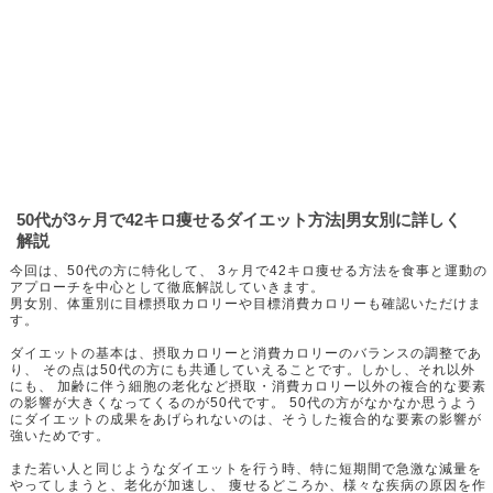
50代が3ヶ月で42キロ痩せるダイエット方法|男女別に詳しく
解説
今回は、50代の方に特化して、 3ヶ月で42キロ痩せる方法を食事と運動の
アプローチを中心として徹底解説していきます。
男女別、体重別に目標摂取カロリーや目標消費カロリーも確認いただけま
す。
ダイエットの基本は、摂取カロリーと消費カロリーのバランスの調整であ
り、 その点は50代の方にも共通していえることです。しかし、それ以外
にも、 加齢に伴う細胞の老化など摂取・消費カロリー以外の複合的な要素
の影響が大きくなってくるのが50代です。 50代の方がなかなか思うよう
にダイエットの成果をあげられないのは、そうした複合的な要素の影響が
強いためです。
また若い人と同じようなダイエットを行う時、特に短期間で急激な減量を
やってしまうと、老化が加速し、 痩せるどころか、様々な疾病の原因を作