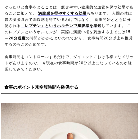
ゆったりと食事をとることは、痩せやすい健康的な血管を保つ効果があ
ることに加えて、
満腹感を得やすくする効果
もあります。 人間の体は
胃の膨張具合で満腹感を得ているわけではなく、 食事開始とともに分
泌される
「レプチン」というホルモンで満腹感を感知
しています。 こ
のレプチンというホルモンが、実際に満腹中枢を刺激するまでには
15
～20分程度
の時間がかかるといわれており、 食事時間20分以上を推奨
するのもこのためです。
食事時間をコントロールするだけで、ダイエットにおける様々なメリッ
トがありますので、 今現在の食事時間が20分以上になっているのか確
認してみてください。
食事のポイント④空腹時間を確保する