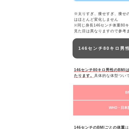
※太りすぎ、痩せすぎ、痩せ
はほとんど変化しません
※同じ身長146センチ体重8
見た目は異なりますので参考
146センチ80キロ男
146センチ80キロ男性のBMI
たります。
具体的な体型つい
B
WHO・日本
146センチのBMIごとの体重
は