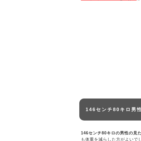
146センチ80キロ
146センチ80キロの男性の見
も体重を減らした方がよいで