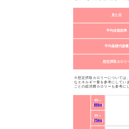
見た目
平均体脂肪率
平均基礎代謝量
想定摂取カロリ
※想定摂取カロリーについては
なエネルギー量を参考にしてい
ごとの総消費カロリーも参考に
40～
(
86kg
)
35～
(
75kg
)