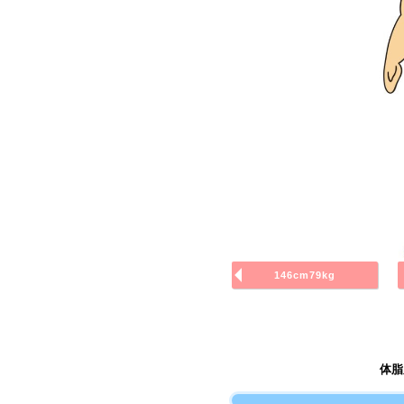
146cm79kg
体脂