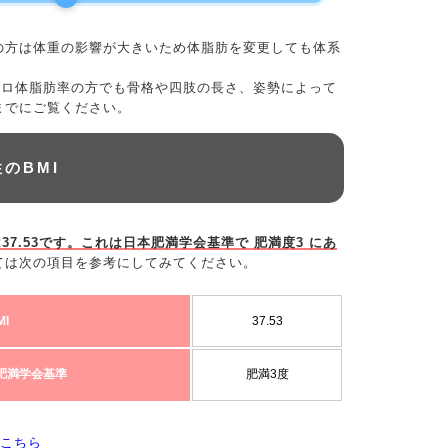
の方は体重の影響が大きいため体脂肪を変更しても体系
0キロ体脂肪率の方でも骨格や四肢の長さ、姿勢によって
までにご覧ください。
性のBMI
は37.53です。これは日本肥満学会基準で 肥満度3 にあ
ては次の項目を参考にしてみてください。
MI
37.53
肥満学会基準
肥満3度
こちら