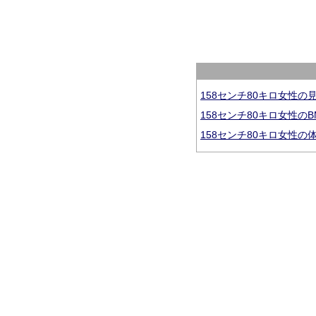
158センチ80キロ女性の
158センチ80キロ女性のB
158センチ80キロ女性