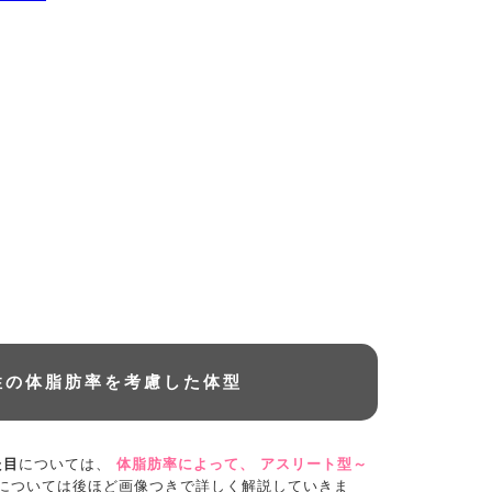
女性の体脂肪率を考慮した体型
た目
については、
体脂肪率によって、 アスリート型～
については後ほど画像つきで詳しく解説していきま