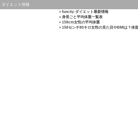
ダイエット情報
＞
funcity-ダイエット最新情報
＞
身長ごと平均体重一覧表
＞
158cm女性の平均体重
＞158センチ80キロ女性の見た目やBMIは？