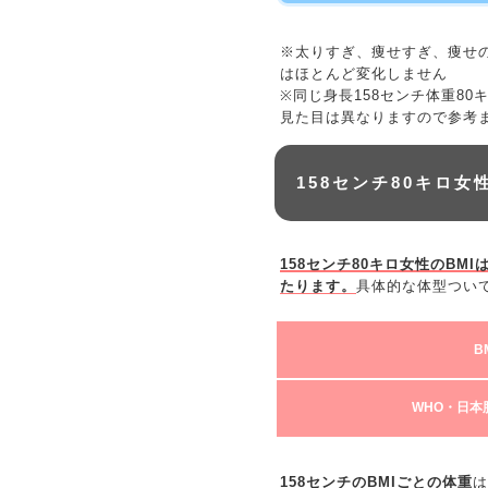
※太りすぎ、痩せすぎ、痩せ
はほとんど変化しません
※同じ身長158センチ体重8
見た目は異なりますので参考
158センチ80キロ女
158センチ80キロ女性のBMI
たります。
具体的な体型つい
B
WHO・日本
158センチのBMIごとの体重
は