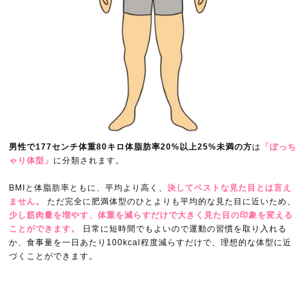
男性で177センチ体重80キロ体脂肪率20%以上25%未満の方
は
「ぽっち
ゃり体型」
に分類されます。
BMIと体脂肪率ともに、平均より高く、
決してベストな見た目とは言え
ません。
ただ完全に肥満体型のひとよりも平均的な見た目に近いため、
少し筋肉量を増やす、体重を減らすだけで大きく見た目の印象を変える
ことができます。
日常に短時間でもよいので運動の習慣を取り入れる
か、食事量を一日あたり100kcal程度減らすだけで、理想的な体型に近
づくことができます。