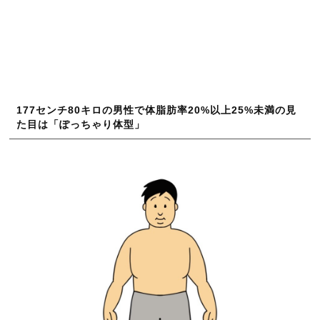
177センチ80キロの男性で体脂肪率20%以上25%未満の見
た目は「ぽっちゃり体型」