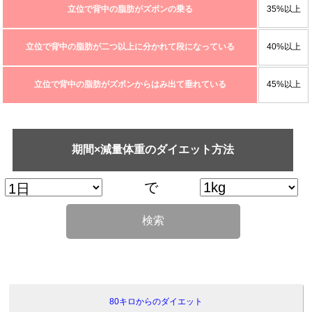
立位で背中の脂肪がズボンの乗る
35%以上
立位で背中の脂肪が二つ以上に分かれて段になっている
40%以上
立位で背中の脂肪がズボンからはみ出て垂れている
45%以上
期間×減量体重のダイエット方法
で
検索
80キロからのダイエット