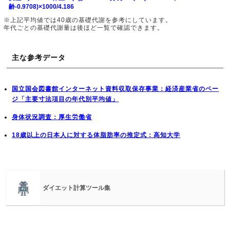
齢-0.9708)×1000/4.186
※上記平均値では40歳の基礎代謝を参考にしています。
年代ごとの基礎代謝量は後ほど一覧で確認できます。
主な参考データ
国立国会図書館インターネット資料収取保存事業：経済産業省のペー
ジ「主要寸法項目の年代別平均値」
身体状況調査：厚生労働省
18歳以上の日本人に対する体脂肪率の推定式：高知大学
ダイエット計算ツール集