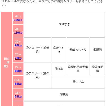
活動レベルで異なるため、年代ごとの総消費カロリーも参考にしてくださ
い。
40～
(
126kg
)
太りすぎ
35～
(
110kg
)
30～
(
94kg
)
①アスリート(瞬発
③がっち
⑥ぽっちゃり
⑧肥満
系)
り
25～
(
79kg
)
BMI
（体
重）
⑦隠れ肥満予備
⑨隠れ肥
22～
④標準
(
69kg
)
軍
満
②アスリート(持久
系)
18.5～
⑤スリム
(
58kg
)
16～
⑩痩せ
(
51kg
)