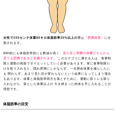
女性で155センチ体重80キロ体脂肪率35%以上の方
は
「肥満体型」
に分
類されます。
BMI的にも体脂肪率的にも数値が高く、
見た目と実際の体重どちらから
見ても肥満であると定義されます。
このカテゴリに属する人は、食事制
限と運動の両面でダイエットしていく必要があります。単に食事制限だ
けを取り入れると、隠れ肥満にしかならず、一生懸命体重を減らしたに
も 関わらず、あまり見た目が変わらないという結果になってしまう場合
もあります。体重と体脂肪率両方を落とすために、運動に筋トレも取り
入れながら、落とした体重以上の 引き締まった肉体を手に入れることが
理想です。
体脂肪率の目安