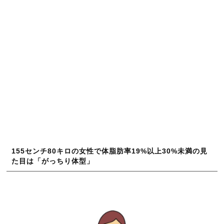
155センチ80キロの女性で体脂肪率19%以上30%未満の見
た目は「がっちり体型」