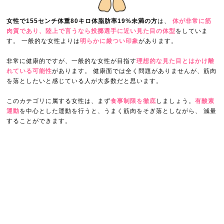
女性で155センチ体重80キロ体脂肪率19%未満の方
は、
体が非常に筋
肉質であり、陸上で言うなら投擲選手に近い見た目の体型
をしていま
す。 一般的な女性よりは
明らかに厳つい印象
があります。
非常に健康的ですが、一般的な女性が目指す
理想的な見た目とはかけ離
れている可能性
があります。 健康面では全く問題がありませんが、筋肉
を落としたいと感じている人が大多数だと思います。
このカテゴリに属する女性は、まず
食事制限を徹底
しましょう。
有酸素
運動
を中心とした運動を行うと、うまく筋肉をそぎ落としながら、 減量
することができます。