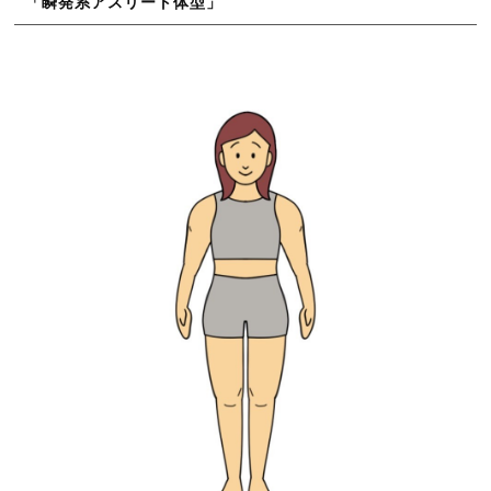
「瞬発系アスリート体型」