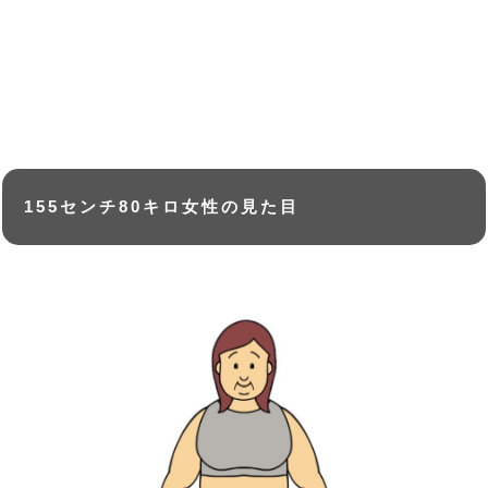
155センチ80キロ女性の見た目