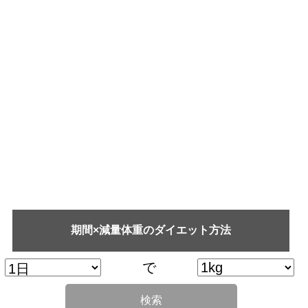
期間×減量体重のダイエット方法
で
検索