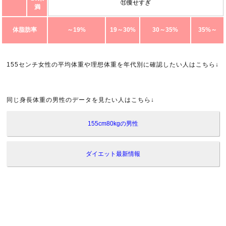
⑪痩せすぎ
満
体脂肪率
～19%
19～30%
30～35%
35%～
155センチ女性の平均体重や理想体重を年代別に確認したい人はこちら↓
同じ身長体重の男性のデータを見たい人はこちら↓
155cm80kgの男性
ダイエット最新情報