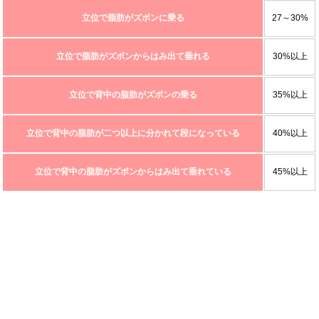
立位で脂肪がズボンに乗る
27～30%
立位で脂肪がズボンからはみ出て垂れる
30%以上
立位で背中の脂肪がズボンの乗る
35%以上
立位で背中の脂肪が二つ以上に分かれて段になっている
40%以上
立位で背中の脂肪がズボンからはみ出て垂れている
45%以上