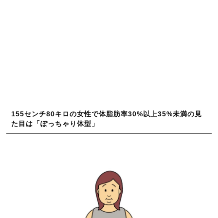
155センチ80キロの女性で体脂肪率30%以上35%未満の見
た目は「ぽっちゃり体型」