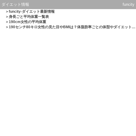
ダイエット情報
funcity
＞
funcity-ダイエット最新情報
＞
身長ごと平均体重一覧表
＞
190cm女性の平均体重
＞190センチ80キロ女性の見た目やBMIは？体脂肪率ごとの体型やダイエット方法も解説