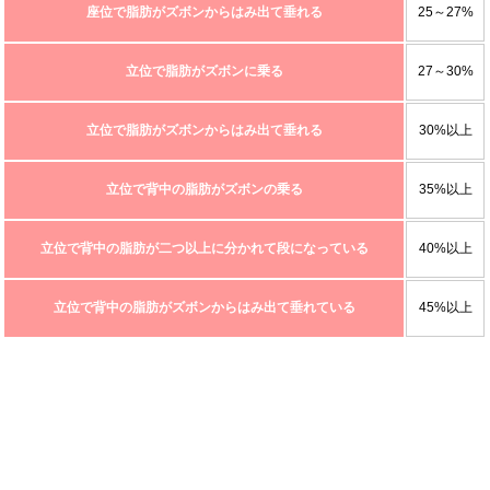
座位で脂肪がズボンからはみ出て垂れる
25～27%
立位で脂肪がズボンに乗る
27～30%
立位で脂肪がズボンからはみ出て垂れる
30%以上
立位で背中の脂肪がズボンの乗る
35%以上
立位で背中の脂肪が二つ以上に分かれて段になっている
40%以上
立位で背中の脂肪がズボンからはみ出て垂れている
45%以上