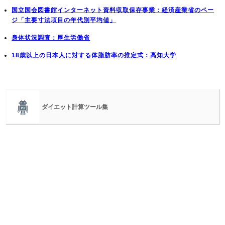
国立国会図書館インターネット資料収取保存事業：経済産業省のペー
ジ「主要寸法項目の年代別平均値」
身体状況調査：厚生労働省
18歳以上の日本人に対する体脂肪率の推定式：高知大学
ダイエット計算ツール集