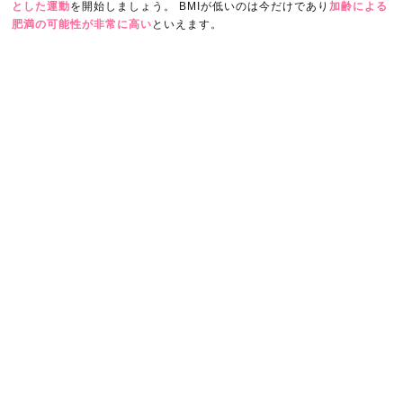
とした運動
を開始しましょう。 BMIが低いのは今だけであり
加齢による
肥満の可能性が非常に高い
といえます。