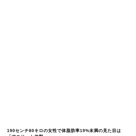
190センチ80キロの女性で体脂肪率19%未満の見た目は