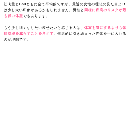
筋肉量とBMIともに全て平均的ですが、最近の女性の理想の見た目より
は少し太い印象があるかもしれません。男性と
同様に疾病のリスクが最
も低い体型
でもあります。
もう少し細くなりたい痩せたいと感じる人は、
体重を気にするよりも体
脂肪率を減らすことを考えて
、健康的に引き締まった肉体を手に入れる
のが理想です。