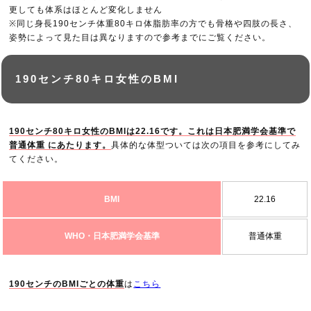
更しても体系はほとんど変化しません
※同じ身長190センチ体重80キロ体脂肪率の方でも骨格や四肢の長さ、
姿勢によって見た目は異なりますので参考までにご覧ください。
190センチ80キロ女性のBMI
190センチ80キロ女性のBMIは22.16です。これは日本肥満学会基準で
普通体重 にあたります。
具体的な体型ついては次の項目を参考にしてみ
てください。
BMI
22.16
WHO・日本肥満学会基準
普通体重
190センチのBMIごとの体重
は
こちら