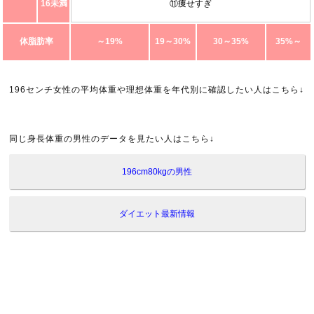
16未満
⑪痩せすぎ
体脂肪率
～19%
19～30%
30～35%
35%～
196センチ女性の平均体重や理想体重を年代別に確認したい人はこちら↓
同じ身長体重の男性のデータを見たい人はこちら↓
196cm80kgの男性
ダイエット最新情報