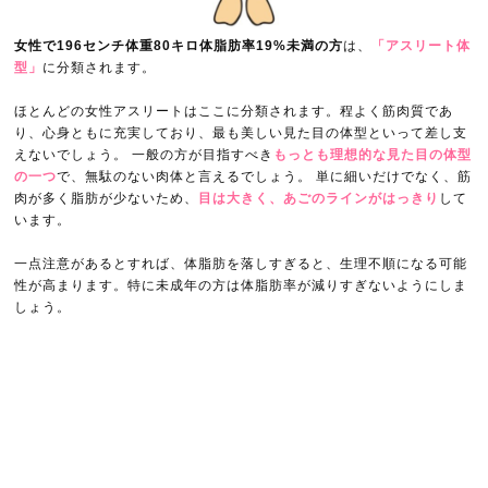
女性で196センチ体重80キロ体脂肪率19%未満の方
は、
「アスリート体
型」
に分類されます。
ほとんどの女性アスリートはここに分類されます。程よく筋肉質であ
り、心身ともに充実しており、最も美しい見た目の体型といって差し支
えないでしょう。 一般の方が目指すべき
もっとも理想的な見た目の体型
の一つ
で、無駄のない肉体と言えるでしょう。 単に細いだけでなく、筋
肉が多く脂肪が少ないため、
目は大きく、あごのラインがはっきり
して
います。
一点注意があるとすれば、体脂肪を落しすぎると、生理不順になる可能
性が高まります。特に未成年の方は体脂肪率が減りすぎないようにしま
しょう。