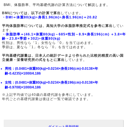
BMI、体脂肪率、平均基礎代謝の計算方法について解説します。
BMIについては、以下の計算で算出
しています。
・BMI＝体重80(kg)÷身長1.96(m)÷身長1.96(m)＝20.82
平均体脂肪率については、高知大学の体脂肪率推定式を参考に算出
してい
ます。
・体脂肪率＝(46.1×体重80(kg)－685×性別－8.9×身長196(cm) ＋3.8×年
齢－23.8×季節＋302)÷体重80(kg)
性別は、男性なら「1」女性なら「0」を当てはめます。
季節は、夏なら「1」冬なら「0」を当てはめます。
平均基礎代謝量は、日本人の統計データより作られた比較的精度の高い国
立健康・栄養研究所の式をもとに算出
しています。
男性：(0.0481×体重80(kg)+0.0234×身長196(cm)-0.0138×年
齢-0.4235)×1000/4.186
女性：(0.0481×体重80(kg)+0.0234×身長196(cm)-0.0138×年
齢-0.9708)×1000/4.186
※上記平均値では40歳の基礎代謝を参考にしています。
年代ごとの基礎代謝量は後ほど一覧で確認できます。
ダイエット最新情報