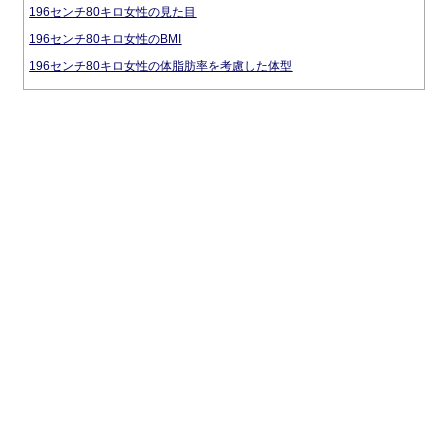
196センチ80キロ女性の見た目
196センチ80キロ女性のBMI
196センチ80キロ女性の体脂肪率を考慮した体型