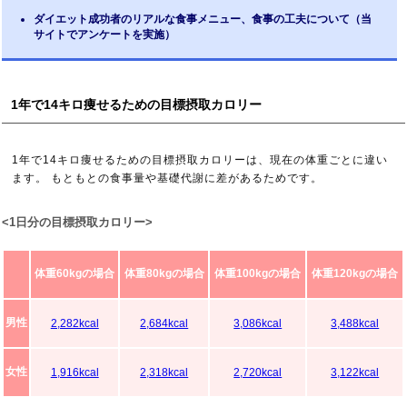
ダイエット成功者のリアルな食事メニュー、食事の工夫について（当
サイトでアンケートを実施）
1年で14キロ痩せるための目標摂取カロリー
1年で14キロ痩せるための目標摂取カロリーは、現在の体重ごとに違い
ます。 もともとの食事量や基礎代謝に差があるためです。
<1日分の目標摂取カロリー>
体重60kgの場合
体重80kgの場合
体重100kgの場合
体重120kgの場合
男性
2,282kcal
2,684kcal
3,086kcal
3,488kcal
女性
1,916kcal
2,318kcal
2,720kcal
3,122kcal