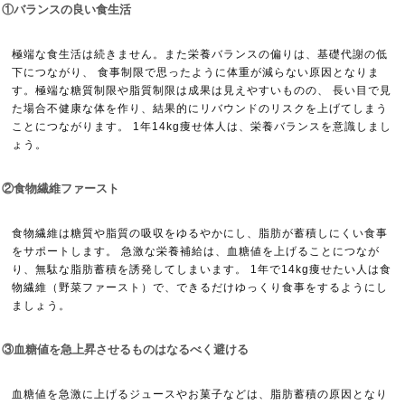
①バランスの良い食生活
極端な食生活は続きません。また栄養バランスの偏りは、基礎代謝の低
下につながり、 食事制限で思ったように体重が減らない原因となりま
す。極端な糖質制限や脂質制限は成果は見えやすいものの、 長い目で見
た場合不健康な体を作り、結果的にリバウンドのリスクを上げてしまう
ことにつながります。 1年14kg痩せ体人は、栄養バランスを意識しまし
ょう。
②食物繊維ファースト
食物繊維は糖質や脂質の吸収をゆるやかにし、脂肪が蓄積しにくい食事
をサポートします。 急激な栄養補給は、血糖値を上げることにつなが
り、無駄な脂肪蓄積を誘発してしまいます。 1年で14kg痩せたい人は食
物繊維（野菜ファースト）で、できるだけゆっくり食事をするようにし
ましょう。
③血糖値を急上昇させるものはなるべく避ける
血糖値を急激に上げるジュースやお菓子などは、脂肪蓄積の原因となり