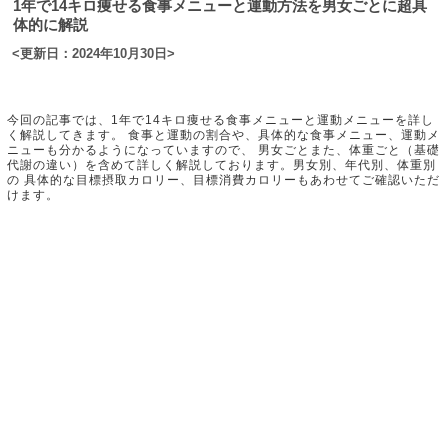
1年で14キロ痩せる食事メニューと運動方法を男女ごとに超具
体的に解説
<更新日：2024年10月30日>
今回の記事では、1年で14キロ痩せる食事メニューと運動メニューを詳し
く解説してきます。 食事と運動の割合や、具体的な食事メニュー、運動メ
ニューも分かるようになっていますので、 男女ごとまた、体重ごと（基礎
代謝の違い）を含めて詳しく解説しております。男女別、年代別、体重別
の 具体的な目標摂取カロリー、目標消費カロリーもあわせてご確認いただ
けます。