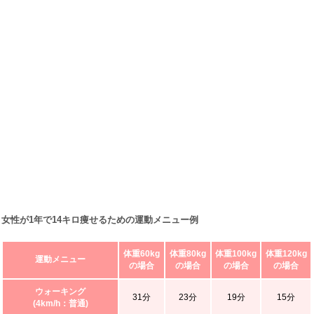
女性が1年で14キロ痩せるための運動メニュー例
体重60kg
体重80kg
体重100kg
体重120kg
運動メニュー
の場合
の場合
の場合
の場合
ウォーキング
31分
23分
19分
15分
(4km/h：普通)