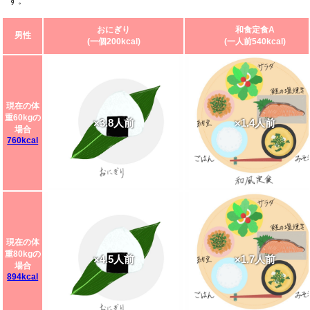
す。
おにぎり
和食定食A
男性
(一個200kcal)
(一人前540kcal)
現在の体
重60kgの
×3.8人前
×1.4人前
場合
760kcal
現在の体
重80kgの
×4.5人前
×1.7人前
場合
894kcal