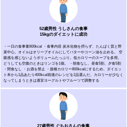
52歳男性 うしさんの食事
15kgのダイエットに成功
・一日の食事量800kcal ・食事内容 炭水化物を摂らず、たんぱく質と野
菜中心。オイルはオリーブオイルにしてバターやコーン油を止める。 空
腹感を感じないようボリュームたっぷり。低カロリーのスープを多用。
どうしても空腹のときはリンゴを1個。 ・朝食なし、昼食5割、夕食5割
・間食なし ・お酒を禁止 ・接種カロリー800kcalにするため、ダイエッ
ト本から1品あたり400kcal前後のレシピを2品選んだ。カロリーが少なく
なってしまうときは適宜ヨーグルトやフルーツで調整する
27歳男性 ぐちおさんの食事