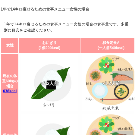
1年で14キロ痩せるための食事メニュー女性の場合
1年で14キロ痩せるための食事メニュー女性の場合の食事量です。多重
別に目安をご確認ください。
おにぎり
和食定食A
女性
(1個200kcal)
(一人前540kcal)
現在の体
重60kgの
×3.2人前
×1.2人前
場合
638kcal