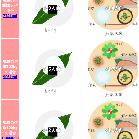
現在の体
重80kgの
×3.9人前
×1.4人前
場合
772kcal
現在の体
重100kg
×4.5人前
×1.7人前
の場合
906kcal
現在の体
重120kg
×5.2人前
×1.9人前
の場合
1,040kcal