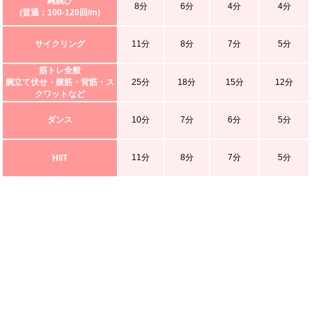
縄跳び
8分
6分
4分
4分
(普通：100-120回/m)
サイクリング
11分
8分
7分
5分
筋トレ全般
腕立て伏せ・腹筋・背筋・ス
25分
18分
15分
12分
クワットなど
ダンス
10分
7分
6分
5分
11分
8分
7分
5分
HIIT