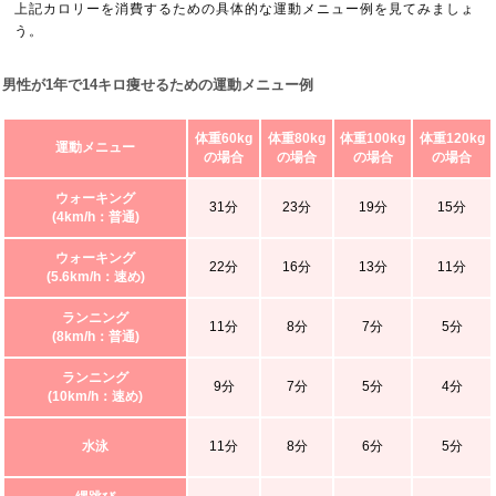
上記カロリーを消費するための具体的な運動メニュー例を見てみましょ
う。
男性が1年で14キロ痩せるための運動メニュー例
体重60kg
体重80kg
体重100kg
体重120kg
運動メニュー
の場合
の場合
の場合
の場合
ウォーキング
31分
23分
19分
15分
(4km/h：普通)
ウォーキング
22分
16分
13分
11分
(5.6km/h：速め)
ランニング
11分
8分
7分
5分
(8km/h：普通)
ランニング
9分
7分
5分
4分
(10km/h：速め)
水泳
11分
8分
6分
5分