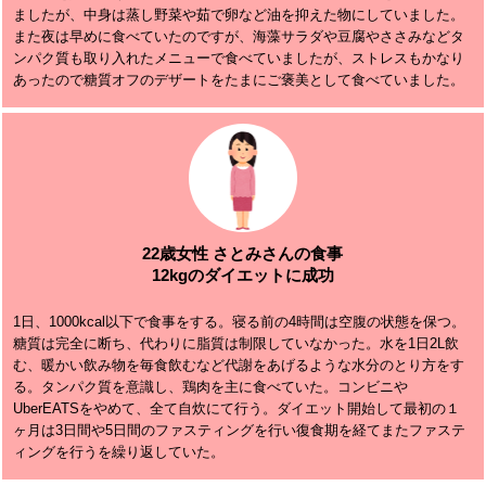
ましたが、中身は蒸し野菜や茹で卵など油を抑えた物にしていました。
また夜は早めに食べていたのですが、海藻サラダや豆腐やささみなどタ
ンパク質も取り入れたメニューで食べていましたが、ストレスもかなり
あったので糖質オフのデザートをたまにご褒美として食べていました。
22歳女性 さとみさんの食事
12kgのダイエットに成功
1日、1000kcal以下で食事をする。寝る前の4時間は空腹の状態を保つ。
糖質は完全に断ち、代わりに脂質は制限していなかった。水を1日2L飲
む、暖かい飲み物を毎食飲むなど代謝をあげるような水分のとり方をす
る。タンパク質を意識し、鶏肉を主に食べていた。コンビニや
UberEATSをやめて、全て自炊にて行う。ダイエット開始して最初の１
ヶ月は3日間や5日間のファスティングを行い復食期を経てまたファステ
ィングを行うを繰り返していた。