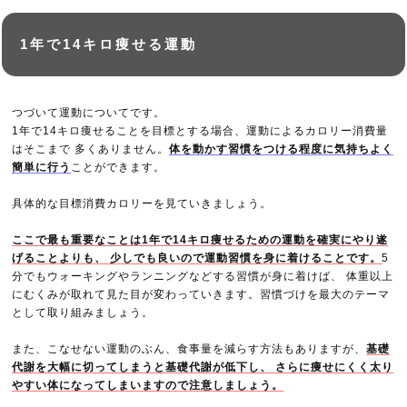
1年で14キロ痩せる運動
つづいて運動についてです。
1年で14キロ痩せることを目標とする場合、運動によるカロリー消費量
はそこまで 多くありません。
体を動かす習慣をつける程度に気持ちよく
簡単に行う
ことができます。
具体的な目標消費カロリーを見ていきましょう。
ここで最も重要なことは1年で14キロ痩せるための運動を確実にやり遂
げることよりも、 少しでも良いので運動習慣を身に着けることです。
5
分でもウォーキングやランニングなどする習慣が身に着けば、 体重以上
にむくみが取れて見た目が変わっていきます。習慣づけを最大のテーマ
として取り組みましょう。
また、こなせない運動のぶん、食事量を減らす方法もありますが、
基礎
代謝を大幅に切ってしまうと基礎代謝が低下し、 さらに痩せにくく太り
やすい体になってしまいますので注意しましょう。