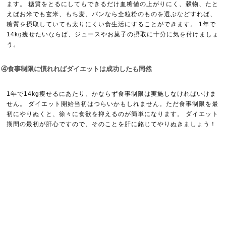
ます。 糖質をとるにしてもできるだけ血糖値の上がりにく、穀物、たと
えばお米でも玄米、もち麦、パンなら全粒粉のものを選ぶなどすれば、
糖質を摂取していても太りにくい食生活にすることができます。 1年で
14kg痩せたいならば、ジュースやお菓子の摂取に十分に気を付けましょ
う。
④食事制限に慣れればダイエットは成功したも同然
1年で14kg痩せるにあたり、かならず食事制限は実施しなければいけま
せん。 ダイエット開始当初はつらいかもしれません。ただ食事制限を最
初にやりぬくと、徐々に食欲を抑えるのが簡単になります。 ダイエット
期間の最初が肝心ですので、そのことを肝に銘じてやりぬきましょう！