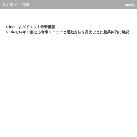
ダイエット情報
funcity
＞
funcity-ダイエット最新情報
＞1年で14キロ痩せる食事メニューと運動方法を男女ごとに超具体的に解説