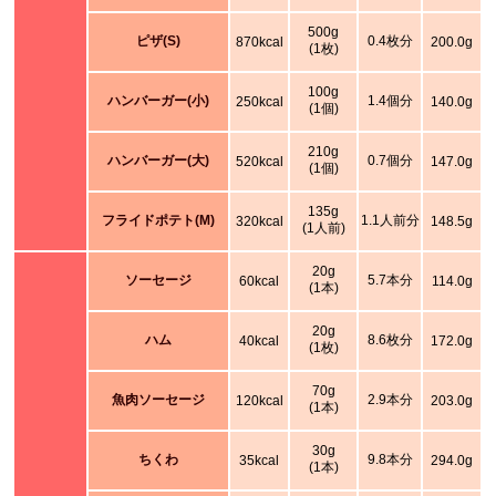
500g
ピザ(S)
0.4枚分
870kcal
200.0g
(1枚)
100g
ハンバーガー(小)
1.4個分
250kcal
140.0g
(1個)
210g
ハンバーガー(大)
0.7個分
520kcal
147.0g
(1個)
135g
フライドポテト(M)
1.1人前分
320kcal
148.5g
(1人前)
20g
ソーセージ
5.7本分
60kcal
114.0g
(1本)
20g
ハム
8.6枚分
40kcal
172.0g
(1枚)
70g
魚肉ソーセージ
2.9本分
120kcal
203.0g
(1本)
30g
ちくわ
9.8本分
35kcal
294.0g
(1本)