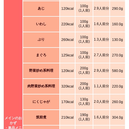
100g
あじ
2.9人前分
120kcal
290.0g
(1人前)
100g
いわし
1.6人前分
220kcal
160.0g
(1人前)
100g
ぶり
1.3人前分
260kcal
130.0g
(1人前)
100g
まぐろ
2.7人前分
125kcal
270.0g
(1人前)
200g
野菜炒め系料理
2.9人前分
120kcal
580.0g
(1人前)
200g
肉野菜炒め系料理
1.1人前分
320kcal
220.0g
(1人前)
130g
にくじゃが
2.0人前分
170kcal
260.0g
(1人前)
190g
筑前煮
1.6人前分
210kcal
304.0g
メインのお
(1人前)
かず
・単品メニ