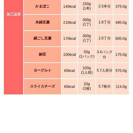
150g
かまぼこ
2.5本分
140kcal
375.0g
(1本)
加工品系
300g
木綿豆腐
1.6丁分
210kcal
480.0g
(1丁)
300g
絹ごし豆腐
2.0丁分
170kcal
600.0g
(1丁)
50g
3.4パック
納豆
100kcal
170.0g
(1パック)
分
100g
ヨーグルト
5.7人前分
60kcal
570.0g
(1人前)
20g
スライスチーズ
5.7枚分
60kcal
114.0g
(1枚)