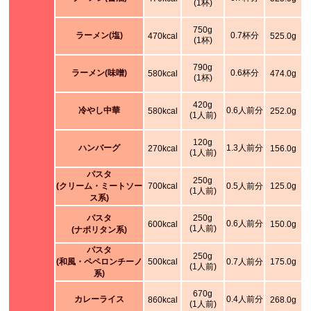
(1杯)
750g
ラーメン(塩)
0.7杯分
470kcal
525.0g
(1杯)
790g
ラーメン(味噌)
0.6杯分
580kcal
474.0g
(1杯)
420g
冷やし中華
0.6人前分
580kcal
252.0g
(1人前)
120g
ハンバーグ
1.3人前分
270kcal
156.0g
(1人前)
パスタ
250g
(クリーム・ミートソー
700kcal
0.5人前分
125.0g
(1人前)
ス系)
パスタ
250g
0.6人前分
600kcal
150.0g
(1人前)
(ナポリタン系)
パスタ
250g
(和風・ペペロンチーノ
500kcal
0.7人前分
175.0g
(1人前)
系)
670g
カレーライス
0.4人前分
860kcal
268.0g
(1人前)