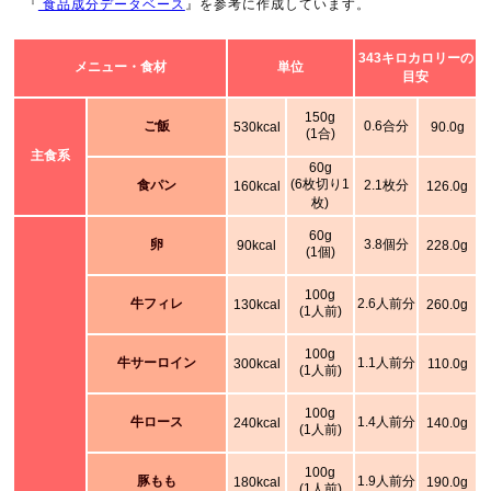
『
食品成分データベース
』を参考に作成しています。
343キロカロリーの
メニュー・食材
単位
目安
150g
ご飯
0.6合分
530kcal
90.0g
(1合)
主食系
60g
(6枚切り1
食パン
2.1枚分
160kcal
126.0g
枚)
60g
卵
3.8個分
90kcal
228.0g
(1個)
100g
牛フィレ
2.6人前分
130kcal
260.0g
(1人前)
100g
牛サーロイン
1.1人前分
300kcal
110.0g
(1人前)
100g
牛ロース
1.4人前分
240kcal
140.0g
(1人前)
100g
豚もも
1.9人前分
180kcal
190.0g
(1人前)