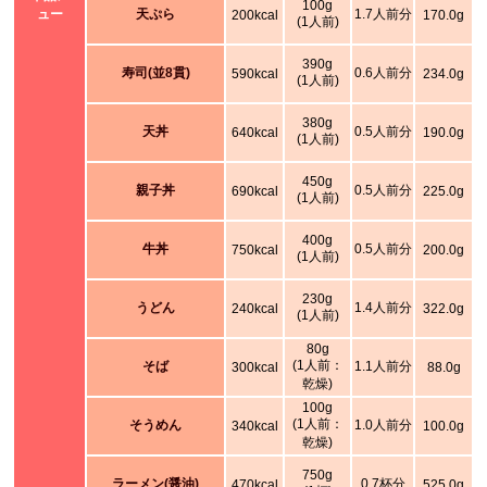
100g
ュー
天ぷら
1.7人前分
200kcal
170.0g
(1人前)
390g
寿司(並8貫)
0.6人前分
590kcal
234.0g
(1人前)
380g
天丼
0.5人前分
640kcal
190.0g
(1人前)
450g
親子丼
0.5人前分
690kcal
225.0g
(1人前)
400g
牛丼
0.5人前分
750kcal
200.0g
(1人前)
230g
うどん
1.4人前分
240kcal
322.0g
(1人前)
80g
(1人前：
そば
1.1人前分
300kcal
88.0g
乾燥)
100g
(1人前：
そうめん
1.0人前分
340kcal
100.0g
乾燥)
750g
ラーメン(醤油)
0.7杯分
470kcal
525.0g