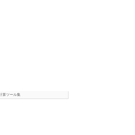
計算ツール集