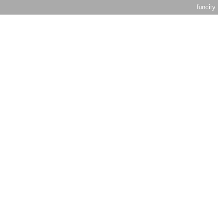
funcity