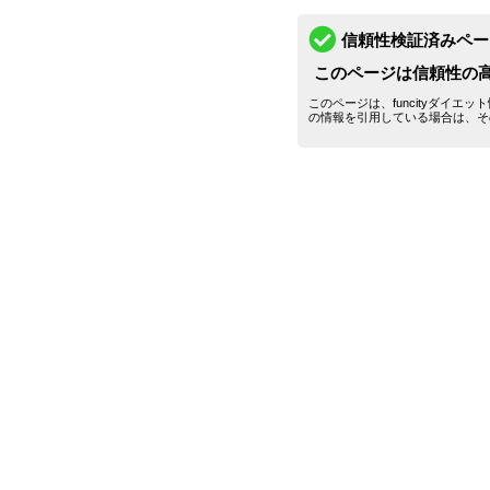
信頼性検証済みペー
このページは信頼性の
このページは、funcityダイ
の情報を引用している場合は、そ