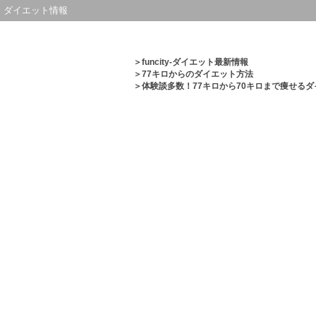
ダイエット情報
＞
funcity-ダイエット最新情報
＞
77キロからのダイエット方法
＞体験談多数！77キロから70キロまで痩せるダ