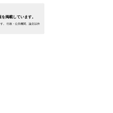
報を掲載しています。
です。 行政・公共機関、論文以外