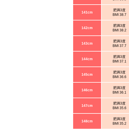
肥満3度
141cm
BMI 38.7
肥満3度
142cm
BMI 38.2
肥満3度
143cm
BMI 37.7
肥満3度
144cm
BMI 37.1
肥満3度
145cm
BMI 36.6
肥満3度
146cm
BMI 36.1
肥満3度
147cm
BMI 35.6
肥満3度
148cm
BMI 35.2