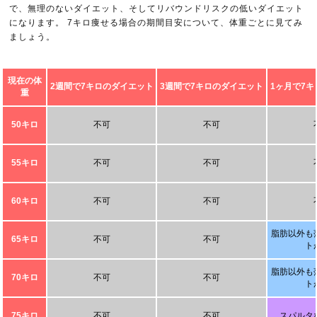
で、無理のないダイエット、そしてリバウンドリスクの低いダイエット
になります。 7キロ痩せる場合の期間目安について、体重ごとに見てみ
ましょう。
現在の体
2週間で7キロのダイエット
3週間で7キロのダイエット
1ヶ月で7
重
50キロ
不可
不可
55キロ
不可
不可
60キロ
不可
不可
脂肪以外も
65キロ
不可
不可
ト
脂肪以外も
70キロ
不可
不可
ト
75キロ
不可
不可
スパルタ