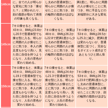
に。全ての人が明らか
し太めの普通体型に。
満1度に。明らかに周囲
140cm
な変化に気づき「痩せ
明らかに周囲の人が痩
の人が痩せたことに気
た？」と聞かれたり、
せたことに気づき、顔
づき、特に手足などの
顔の脂肪が取れて表情
の輪郭の脂肪がほぼな
末端部分に大きな変化
の印象も良くなる。
くなる。
がある。
7キロ痩せると、体重は
43キロ、BMIは23.8か
7キロ痩せると、体重は
7キロ痩せると、体重は
ら20.5で普通体型でも
48キロ、BMIは26.2か
53キロ、BMIは28.5か
痩せ型に入る。明らか
ら22.8で肥満1度から少
ら25.2に減少。肥満1度
に周囲の人が痩せたこ
し太めの普通体型に。
は変わらないが、普通
145cm
とに気づき、本人の満
明らかに周囲の人が痩
体型に近づく。完全な
足度もかなり高い。見
せたことに気づき、顔
るダイエット成功まで
た目に自信を持つよう
の輪郭の脂肪がほぼな
あともうひと踏ん張
になり、人生の景色が
くなる。
り。
変わり始める。
7キロ痩せると、体重は
7キロ痩せると、体重は
43キロ、BMIは22.2か
48キロ、BMIは24.4か
7キロ痩せると、体重は
ら19.1で普通体型でも
ら21.3で普通体型でも
53キロ、BMIは26.7か
痩せ型に入る。明らか
痩せ型に入る。明らか
ら23.6で肥満1度から少
に周囲の人が痩せたこ
に周囲の人が痩せたこ
し太めの普通体型に。
150cm
とに気づき、本人の満
とに気づき、本人の満
明らかに周囲の人が痩
足度もかなり高い。見
足度もかなり高い。見
せたことに気づき、顔
た目に自信を持つよう
た目に自信を持つよう
の輪郭の脂肪がほぼな
になり、人生の景色が
になり、人生の景色が
くなる。
変わり始める。
変わり始める。