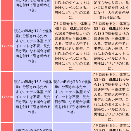
目が気になる場合は筋
れ以上のダイエットは
足度もかなり高い。見
肉を付けて引き締める
危険なレベルに入る。
た目に自信を持つよう
べき。
男性はガリガリの印象
になり、人生の景色が
に。
変わり始める。
7キロ痩せると、体重は
7キロ痩せると、体重は
48キロ、BMIは19.0か
53キロ、BMIは20.8か
現在のBMIが17.3で低体
ら16.6で痩せ型よりの
ら18.3で痩せ型よりの
重に分類されるため、
普通体型から低体重に
普通体型から低体重に
すでにモデル体型でダ
入る。芸能人の中でも
入る。芸能人の中でも
イエットは不要。見た
170cm
モデルに近い体型。こ
モデルに近い体型。こ
目が気になる場合は筋
れ以上のダイエットは
れ以上のダイエットは
肉を付けて引き締める
危険なレベルに入る。
危険なレベルに入る。
べき。
男性はガリガリの印象
男性はガリガリの印象
に。
に。
7キロ痩せると、体重は
53キロ、BMIは19.6か
現在のBMIが16.3で低体
現在のBMIが18.0で低体
ら17.3で痩せ型よりの
重に分類されるため、
重に分類されるため、
普通体型から低体重に
すでにモデル体型でダ
すでにモデル体型でダ
入る。芸能人の中でも
イエットは不要。見た
イエットは不要。見た
175cm
モデルに近い体型。こ
目が気になる場合は筋
目が気になる場合は筋
れ以上のダイエットは
肉を付けて引き締める
肉を付けて引き締める
危険なレベルに入る。
べき。
べき。
男性はガリガリの印象
に。
7キロ痩せると、体重は
現在でもBMIが15.4で病
53キロ、BMIは18.5か