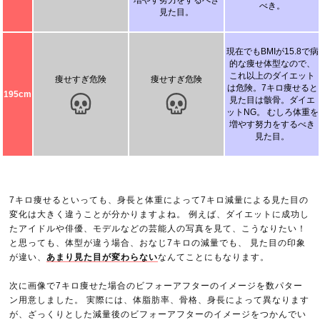
増やす努力をするべき
べき。
見た目。
現在でもBMIが15.8で病
的な痩せ体型なので、
これ以上のダイエット
痩せすぎ危険
痩せすぎ危険
は危険。7キロ痩せると
195cm
見た目は骸骨。ダイエ
ットNG。 むしろ体重を
増やす努力をするべき
見た目。
7キロ痩せるといっても、身長と体重によって7キロ減量による見た目の
変化は大きく違うことが分かりますよね。 例えば、ダイエットに成功し
たアイドルや俳優、モデルなどの芸能人の写真を見て、こうなりたい！
と思っても、体型が違う場合、おなじ7キロの減量でも、 見た目の印象
が違い、
あまり見た目が変わらない
なんてことにもなります。
次に画像で7キロ痩せた場合のビフォーアフターのイメージを数パター
ン用意しました。 実際には、体脂肪率、骨格、身長によって異なります
が、ざっくりとした減量後のビフォーアフターのイメージをつかんでい