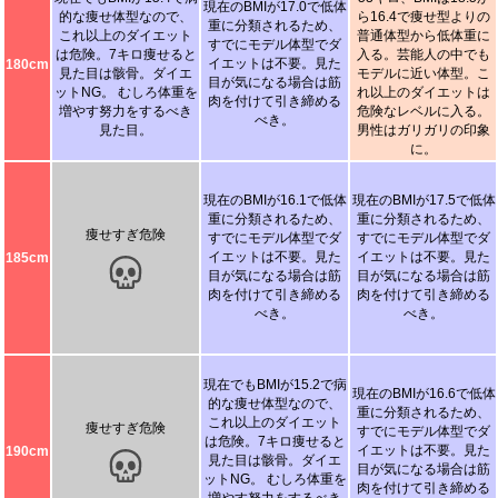
現在のBMIが17.0で低体
的な痩せ体型なので、
ら16.4で痩せ型よりの
重に分類されるため、
これ以上のダイエット
普通体型から低体重に
すでにモデル体型でダ
は危険。7キロ痩せると
入る。芸能人の中でも
イエットは不要。見た
180cm
見た目は骸骨。ダイエ
モデルに近い体型。こ
目が気になる場合は筋
ットNG。 むしろ体重を
れ以上のダイエットは
肉を付けて引き締める
増やす努力をするべき
危険なレベルに入る。
べき。
見た目。
男性はガリガリの印象
に。
現在のBMIが16.1で低体
現在のBMIが17.5で低体
重に分類されるため、
重に分類されるため、
痩せすぎ危険
すでにモデル体型でダ
すでにモデル体型でダ
イエットは不要。見た
イエットは不要。見た
185cm
目が気になる場合は筋
目が気になる場合は筋
肉を付けて引き締める
肉を付けて引き締める
べき。
べき。
現在でもBMIが15.2で病
現在のBMIが16.6で低体
的な痩せ体型なので、
重に分類されるため、
これ以上のダイエット
痩せすぎ危険
すでにモデル体型でダ
は危険。7キロ痩せると
イエットは不要。見た
190cm
見た目は骸骨。ダイエ
目が気になる場合は筋
ットNG。 むしろ体重を
肉を付けて引き締める