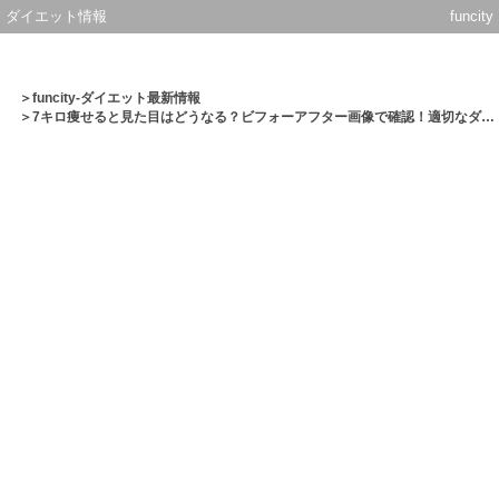
ダイエット情報
funcity
＞
funcity-ダイエット最新情報
＞7キロ痩せると見た目はどうなる？ビフォーアフター画像で確認！適切なダイエット期間も解説