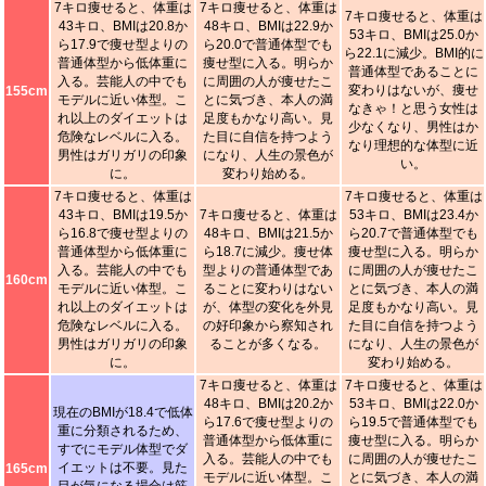
7キロ痩せると、体重は
7キロ痩せると、体重は
7キロ痩せると、体重は
43キロ、BMIは20.8か
48キロ、BMIは22.9か
53キロ、BMIは25.0か
ら17.9で痩せ型よりの
ら20.0で普通体型でも
ら22.1に減少。BMI的に
普通体型から低体重に
痩せ型に入る。明らか
普通体型であることに
入る。芸能人の中でも
に周囲の人が痩せたこ
変わりはないが、痩せ
155cm
モデルに近い体型。こ
とに気づき、本人の満
なきゃ！と思う女性は
れ以上のダイエットは
足度もかなり高い。見
少なくなり、男性はか
危険なレベルに入る。
た目に自信を持つよう
なり理想的な体型に近
男性はガリガリの印象
になり、人生の景色が
い。
に。
変わり始める。
7キロ痩せると、体重は
7キロ痩せると、体重は
43キロ、BMIは19.5か
7キロ痩せると、体重は
53キロ、BMIは23.4か
ら16.8で痩せ型よりの
48キロ、BMIは21.5か
ら20.7で普通体型でも
普通体型から低体重に
ら18.7に減少。痩せ体
痩せ型に入る。明らか
入る。芸能人の中でも
型よりの普通体型であ
に周囲の人が痩せたこ
160cm
モデルに近い体型。こ
ることに変わりはない
とに気づき、本人の満
れ以上のダイエットは
が、体型の変化を外見
足度もかなり高い。見
危険なレベルに入る。
の好印象から察知され
た目に自信を持つよう
男性はガリガリの印象
ることが多くなる。
になり、人生の景色が
に。
変わり始める。
7キロ痩せると、体重は
7キロ痩せると、体重は
48キロ、BMIは20.2か
53キロ、BMIは22.0か
現在のBMIが18.4で低体
ら17.6で痩せ型よりの
ら19.5で普通体型でも
重に分類されるため、
普通体型から低体重に
痩せ型に入る。明らか
すでにモデル体型でダ
入る。芸能人の中でも
に周囲の人が痩せたこ
イエットは不要。見た
165cm
モデルに近い体型。こ
とに気づき、本人の満