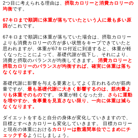
2つ目に考えられる理由は、
摂取カロリーと消費カロリーの
均衡
です。
67キロまで順調に体重が落ちていたという人に最も多い原
因
がこれです。
67キロまで順調に体重が落ちていた場合は、摂取カロリー
よりも消費カロリーの方が多い状態をキープできていたと
思われますが、体重が67キロ付近に到達すると、体重が軽
くなったことによって、基礎代謝が低下し、それにより、
消費と摂取のバランスが均衡してきます。
消費カロリーと
摂取カロリーのバランスが均衡すれば、確実に体重は落ち
なくなります。
基礎代謝に影響を与える要素としてよく言われるのが筋肉
量ですが、
最も基礎代謝に大きく影響するのは、筋肉量よ
りも体重そのもの
です。 体重が軽くなった分、
さらに運動
を増やすか、食事量を見直さない限り、一向に体重は減ら
なくなります。
ダイエットをすると自分の身体が変化していきますので、
目標とすべきカロリーも変化していきます。 目標カロリー
と現在の体重における
カロリーは数週間単位でこまめにチ
ェックする
ようにしましょう。