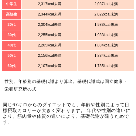
中学生
2,317kcal未満
2,037kcal未満
高校生
2,344kcal未満
2,022kcal未満
20代
2,304kcal未満
1,983kcal未満
30代
2,255kcal未満
1,933kcal未満
40代
2,205kcal未満
1,884kcal未満
50代
2,156kcal未満
1,834kcal未満
60代
2,107kcal未満
1,785kcal未満
性別、年齢別の基礎代謝より算出。基礎代謝式は国立健康・
栄養研究所の式
同じ67キロからのダイエットでも、年齢や性別によって目
標摂取カロリーが大きく変わります。 年代や性別の違いに
より、筋肉量や体質の違いにより、基礎代謝が違うためで
す。