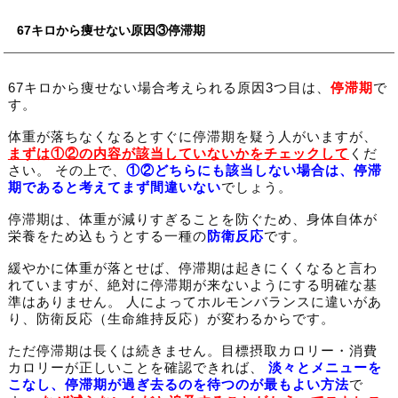
67キロから痩せない原因③停滞期
67キロから痩せない場合考えられる原因3つ目は、
停滞期
で
す。
体重が落ちなくなるとすぐに停滞期を疑う人がいますが、
まずは①②の内容が該当していないかをチェックして
くだ
さい。 その上で、
①②どちらにも該当しない場合は、停滞
期であると考えてまず間違いない
でしょう。
停滞期は、体重が減りすぎることを防ぐため、身体自体が
栄養をため込もうとする一種の
防衛反応
です。
緩やかに体重が落とせば、停滞期は起きにくくなると言わ
れていますが、絶対に停滞期が来ないようにする明確な基
準はありません。 人によってホルモンバランスに違いがあ
り、防衛反応（生命維持反応）が変わるからです。
ただ停滞期は長くは続きません。目標摂取カロリー・消費
カロリーが正しいことを確認できれば、
淡々とメニューを
こなし、停滞期が過ぎ去るのを待つのが最もよい方法
で