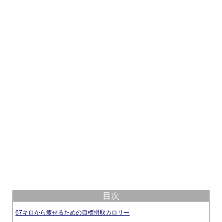
目次
67キロから痩せるための目標摂取カロリー