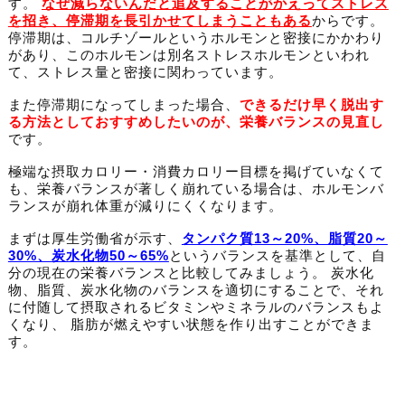
す。
なぜ減らないんだと追及することがかえってストレス
を招き、停滞期を長引かせてしまうこともある
からです。
停滞期は、コルチゾールというホルモンと密接にかかわり
があり、このホルモンは別名ストレスホルモンといわれ
て、ストレス量と密接に関わっています。
また停滞期になってしまった場合、
できるだけ早く脱出す
る方法としておすすめしたいのが、栄養バランスの見直し
です。
極端な摂取カロリー・消費カロリー目標を掲げていなくて
も、栄養バランスが著しく崩れている場合は、ホルモンバ
ランスが崩れ体重が減りにくくなります。
まずは厚生労働省が示す、
タンパク質13～20%、脂質20～
30%、炭水化物50～65%
というバランスを基準として、自
分の現在の栄養バランスと比較してみましょう。 炭水化
物、脂質、炭水化物のバランスを適切にすることで、それ
に付随して摂取されるビタミンやミネラルのバランスもよ
くなり、 脂肪が燃えやすい状態を作り出すことができま
す。