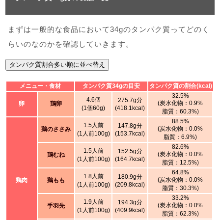
まずは一般的な食品において34gのタンパク質ってどのく
らいのなのかを確認していきます。
タンパク質割合多い順に並べ替え
メニュー・食材
タンパク質34gの目安
タンパク質の割合(kcal)
32.5%
4.6個
275.7g分
(炭水化物：0.9%
卵
鶏卵
(1個60g)
(418.1kcal)
脂質：60.3%)
88.5%
1.5人前
147.8g分
(炭水化物：0.0%
鶏のささみ
(1人前100g)
(153.7kcal)
脂質：6.9%)
82.6%
1.5人前
152.5g分
(炭水化物：0.0%
鶏むね
(1人前100g)
(164.7kcal)
脂質：12.5%)
64.8%
1.8人前
180.9g分
(炭水化物：0.0%
鶏肉
鶏もも
(1人前100g)
(209.8kcal)
脂質：30.3%)
33.2%
1.9人前
194.3g分
(炭水化物：0.0%
手羽先
(1人前100g)
(409.9kcal)
脂質：62.3%)