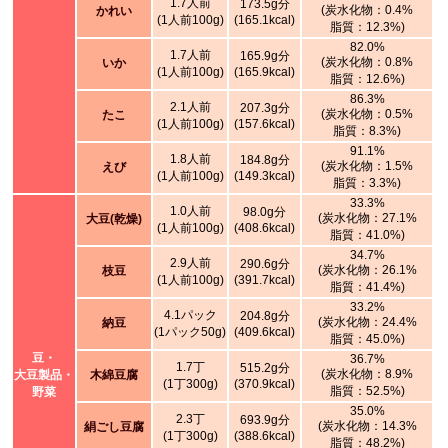
1.7人前
173.5g分
(炭水化物：0.4%
かれい
(1人前100g)
(165.1kcal)
脂質：12.3%)
82.0%
1.7人前
165.9g分
(炭水化物：0.8%
いか
(1人前100g)
(165.9kcal)
脂質：12.6%)
86.3%
2.1人前
207.3g分
(炭水化物：0.5%
たこ
(1人前100g)
(157.6kcal)
脂質：8.3%)
91.1%
1.8人前
184.8g分
(炭水化物：1.5%
えび
(1人前100g)
(149.3kcal)
脂質：3.3%)
33.3%
1.0人前
98.0g分
(炭水化物：27.1%
大豆(乾燥)
(1人前100g)
(408.6kcal)
脂質：41.0%)
34.7%
2.9人前
290.6g分
(炭水化物：26.1%
枝豆
(1人前100g)
(391.7kcal)
脂質：41.4%)
33.2%
4.1パック
204.8g分
(炭水化物：24.4%
納豆
(1パック50g)
(409.6kcal)
脂質：45.0%)
豆・
36.7%
1.7丁
515.2g分
(炭水化物：8.9%
大豆製品・
木綿豆腐
(1丁300g)
(370.9kcal)
脂質：52.5%)
野菜
35.0%
2.3丁
693.9g分
(炭水化物：14.3%
絹ごし豆腐
(1丁300g)
(388.6kcal)
脂質：48.2%)