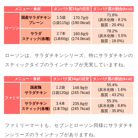
メニュー・食材
タンパク質34gの目安
タンパク質の割合(kcal)
71.6%
国産サラダチキン
1.5袋
170.7g分
(炭水化物：8.1%
プレーン
(1袋115g)
(190.0kcal)
脂質：20.4%)
ローソン
78.2%
サラダ
2.7本
160.6g分
(炭水化物：5.5%
スティック(各種)
(1本60g)
(174.0kcal)
脂質：18.0%)
ローソンは、サラダチキンシリーズ、特にサラダチキンの
スティックタイプのラインナップが充実していますね。
メニュー・食材
タンパク質34gの目安
タンパク質の割合(kcal)
55.4%
国産鶏
1.2袋
148.9g分
(炭水化物：1.6%
サラダチキン
(1袋120g)
(245.7kcal)
脂質：43.2%)
ファミマ
55.3%
サラダチキン
3.4本
235.6g分
(炭水化物：8.8%
スティック(各種)
(1本70g)
(245.7kcal)
脂質：35.8%)
ファミリーマートも、セブンとローソン同様にサラダチキ
ンシリーズのラインナップがありますね。