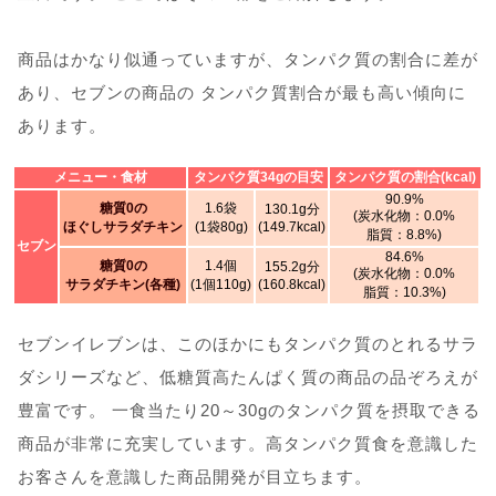
商品はかなり似通っていますが、タンパク質の割合に差が
あり、セブンの商品の タンパク質割合が最も高い傾向に
あります。
メニュー・食材
タンパク質34gの目安
タンパク質の割合(kcal)
90.9%
糖質0の
1.6袋
130.1g分
(炭水化物：0.0%
ほぐしサラダチキン
(1袋80g)
(149.7kcal)
脂質：8.8%)
セブン
84.6%
糖質0の
1.4個
155.2g分
(炭水化物：0.0%
サラダチキン(各種)
(1個110g)
(160.8kcal)
脂質：10.3%)
セブンイレブンは、このほかにもタンパク質のとれるサラ
ダシリーズなど、低糖質高たんぱく質の商品の品ぞろえが
豊富です。 一食当たり20～30gのタンパク質を摂取できる
商品が非常に充実しています。高タンパク質食を意識した
お客さんを意識した商品開発が目立ちます。