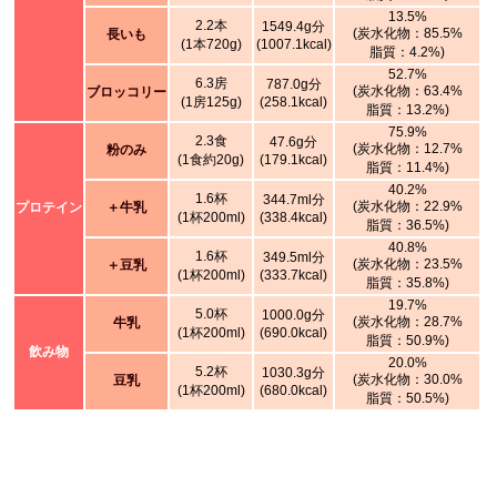
13.5%
2.2本
1549.4g分
(炭水化物：85.5%
長いも
(1本720g)
(1007.1kcal)
脂質：4.2%)
52.7%
6.3房
787.0g分
(炭水化物：63.4%
ブロッコリー
(1房125g)
(258.1kcal)
脂質：13.2%)
75.9%
2.3食
47.6g分
(炭水化物：12.7%
粉のみ
(1食約20g)
(179.1kcal)
脂質：11.4%)
40.2%
1.6杯
344.7ml分
(炭水化物：22.9%
プロテイン
＋牛乳
(1杯200ml)
(338.4kcal)
脂質：36.5%)
40.8%
1.6杯
349.5ml分
(炭水化物：23.5%
＋豆乳
(1杯200ml)
(333.7kcal)
脂質：35.8%)
19.7%
5.0杯
1000.0g分
(炭水化物：28.7%
牛乳
(1杯200ml)
(690.0kcal)
脂質：50.9%)
飲み物
20.0%
5.2杯
1030.3g分
(炭水化物：30.0%
豆乳
(1杯200ml)
(680.0kcal)
脂質：50.5%)