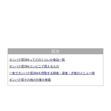
目次
タンパク質34gってどのくらいか食品一覧
タンパク質34gコンビニで買えるもの
一食でタンパク質34gを摂取する朝食・昼食・夕食のメニュー例
タンパク質その他の分量を検索