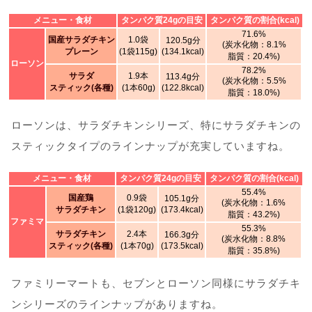
メニュー・食材
タンパク質24gの目安
タンパク質の割合(kcal)
71.6%
国産サラダチキン
1.0袋
120.5g分
(炭水化物：8.1%
プレーン
(1袋115g)
(134.1kcal)
脂質：20.4%)
ローソン
78.2%
サラダ
1.9本
113.4g分
(炭水化物：5.5%
スティック(各種)
(1本60g)
(122.8kcal)
脂質：18.0%)
ローソンは、サラダチキンシリーズ、特にサラダチキンの
スティックタイプのラインナップが充実していますね。
メニュー・食材
タンパク質24gの目安
タンパク質の割合(kcal)
55.4%
国産鶏
0.9袋
105.1g分
(炭水化物：1.6%
サラダチキン
(1袋120g)
(173.4kcal)
脂質：43.2%)
ファミマ
55.3%
サラダチキン
2.4本
166.3g分
(炭水化物：8.8%
スティック(各種)
(1本70g)
(173.5kcal)
脂質：35.8%)
ファミリーマートも、セブンとローソン同様にサラダチキ
ンシリーズのラインナップがありますね。