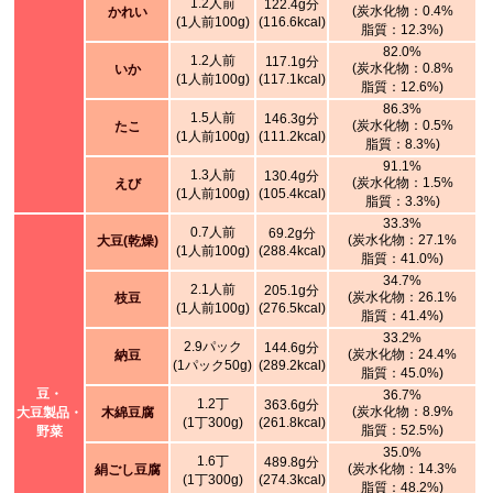
1.2人前
122.4g分
(炭水化物：0.4%
かれい
(1人前100g)
(116.6kcal)
脂質：12.3%)
82.0%
1.2人前
117.1g分
(炭水化物：0.8%
いか
(1人前100g)
(117.1kcal)
脂質：12.6%)
86.3%
1.5人前
146.3g分
(炭水化物：0.5%
たこ
(1人前100g)
(111.2kcal)
脂質：8.3%)
91.1%
1.3人前
130.4g分
(炭水化物：1.5%
えび
(1人前100g)
(105.4kcal)
脂質：3.3%)
33.3%
0.7人前
69.2g分
(炭水化物：27.1%
大豆(乾燥)
(1人前100g)
(288.4kcal)
脂質：41.0%)
34.7%
2.1人前
205.1g分
(炭水化物：26.1%
枝豆
(1人前100g)
(276.5kcal)
脂質：41.4%)
33.2%
2.9パック
144.6g分
(炭水化物：24.4%
納豆
(1パック50g)
(289.2kcal)
脂質：45.0%)
豆・
36.7%
1.2丁
363.6g分
(炭水化物：8.9%
大豆製品・
木綿豆腐
(1丁300g)
(261.8kcal)
脂質：52.5%)
野菜
35.0%
1.6丁
489.8g分
(炭水化物：14.3%
絹ごし豆腐
(1丁300g)
(274.3kcal)
脂質：48.2%)