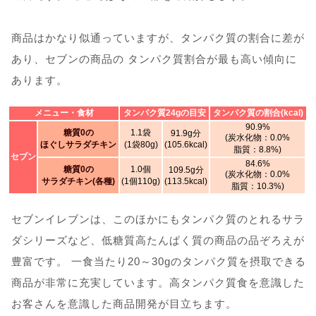
商品はかなり似通っていますが、タンパク質の割合に差が
あり、セブンの商品の タンパク質割合が最も高い傾向に
あります。
メニュー・食材
タンパク質24gの目安
タンパク質の割合(kcal)
90.9%
糖質0の
1.1袋
91.9g分
(炭水化物：0.0%
ほぐしサラダチキン
(1袋80g)
(105.6kcal)
脂質：8.8%)
セブン
84.6%
糖質0の
1.0個
109.5g分
(炭水化物：0.0%
サラダチキン(各種)
(1個110g)
(113.5kcal)
脂質：10.3%)
セブンイレブンは、このほかにもタンパク質のとれるサラ
ダシリーズなど、低糖質高たんぱく質の商品の品ぞろえが
豊富です。 一食当たり20～30gのタンパク質を摂取できる
商品が非常に充実しています。高タンパク質食を意識した
お客さんを意識した商品開発が目立ちます。