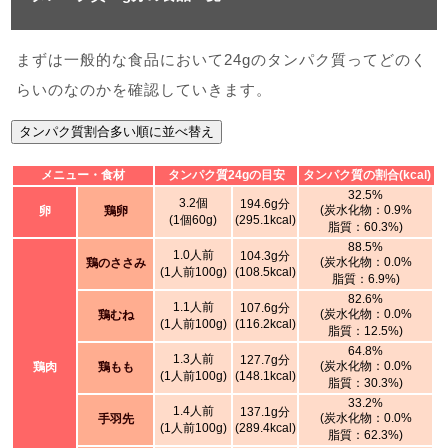
まずは一般的な食品において24gのタンパク質ってどのく
らいのなのかを確認していきます。
タンパク質割合多い順に並べ替え
メニュー・食材
タンパク質24gの目安
タンパク質の割合(kcal)
32.5%
3.2個
194.6g分
(炭水化物：0.9%
卵
鶏卵
(1個60g)
(295.1kcal)
脂質：60.3%)
88.5%
1.0人前
104.3g分
(炭水化物：0.0%
鶏のささみ
(1人前100g)
(108.5kcal)
脂質：6.9%)
82.6%
1.1人前
107.6g分
(炭水化物：0.0%
鶏むね
(1人前100g)
(116.2kcal)
脂質：12.5%)
64.8%
1.3人前
127.7g分
(炭水化物：0.0%
鶏肉
鶏もも
(1人前100g)
(148.1kcal)
脂質：30.3%)
33.2%
1.4人前
137.1g分
(炭水化物：0.0%
手羽先
(1人前100g)
(289.4kcal)
脂質：62.3%)