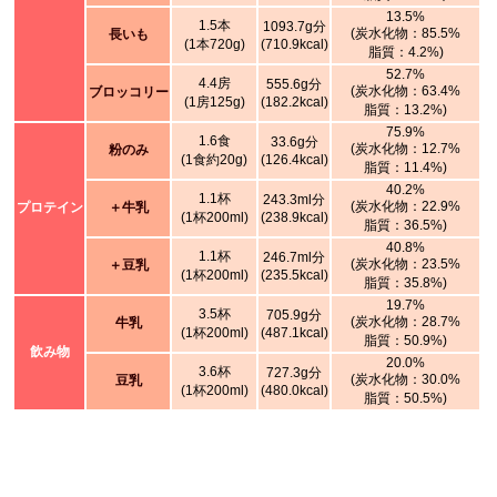
13.5%
1.5本
1093.7g分
(炭水化物：85.5%
長いも
(1本720g)
(710.9kcal)
脂質：4.2%)
52.7%
4.4房
555.6g分
(炭水化物：63.4%
ブロッコリー
(1房125g)
(182.2kcal)
脂質：13.2%)
75.9%
1.6食
33.6g分
(炭水化物：12.7%
粉のみ
(1食約20g)
(126.4kcal)
脂質：11.4%)
40.2%
1.1杯
243.3ml分
(炭水化物：22.9%
プロテイン
＋牛乳
(1杯200ml)
(238.9kcal)
脂質：36.5%)
40.8%
1.1杯
246.7ml分
(炭水化物：23.5%
＋豆乳
(1杯200ml)
(235.5kcal)
脂質：35.8%)
19.7%
3.5杯
705.9g分
(炭水化物：28.7%
牛乳
(1杯200ml)
(487.1kcal)
脂質：50.9%)
飲み物
20.0%
3.6杯
727.3g分
(炭水化物：30.0%
豆乳
(1杯200ml)
(480.0kcal)
脂質：50.5%)