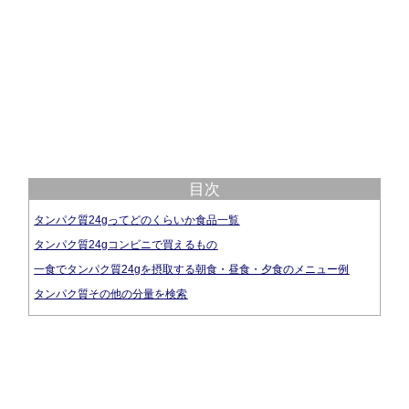
目次
タンパク質24gってどのくらいか食品一覧
タンパク質24gコンビニで買えるもの
一食でタンパク質24gを摂取する朝食・昼食・夕食のメニュー例
タンパク質その他の分量を検索