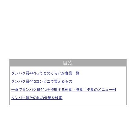
目次
タンパク質44gってどのくらいか食品一覧
タンパク質44gコンビニで買えるもの
一食でタンパク質44gを摂取する朝食・昼食・夕食のメニュー例
タンパク質その他の分量を検索