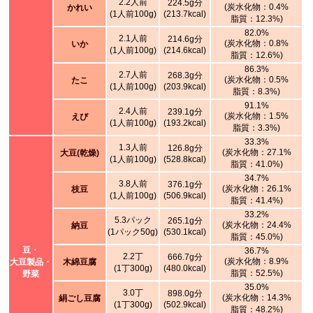
2.2人前
224.5g分
(炭水化物：0.4%
かれい
(1人前100g)
(213.7kcal)
脂質：12.3%)
82.0%
2.1人前
214.6g分
(炭水化物：0.8%
いか
(1人前100g)
(214.6kcal)
脂質：12.6%)
86.3%
2.7人前
268.3g分
(炭水化物：0.5%
たこ
(1人前100g)
(203.9kcal)
脂質：8.3%)
91.1%
2.4人前
239.1g分
(炭水化物：1.5%
えび
(1人前100g)
(193.2kcal)
脂質：3.3%)
33.3%
1.3人前
126.8g分
(炭水化物：27.1%
大豆(乾燥)
(1人前100g)
(528.8kcal)
脂質：41.0%)
34.7%
3.8人前
376.1g分
(炭水化物：26.1%
枝豆
(1人前100g)
(506.9kcal)
脂質：41.4%)
33.2%
5.3パック
265.1g分
(炭水化物：24.4%
納豆
(1パック50g)
(530.1kcal)
脂質：45.0%)
豆・
36.7%
2.2丁
666.7g分
(炭水化物：8.9%
大豆製品・
木綿豆腐
(1丁300g)
(480.0kcal)
脂質：52.5%)
野菜
35.0%
3.0丁
898.0g分
(炭水化物：14.3%
絹ごし豆腐
(1丁300g)
(502.9kcal)
脂質：48.2%)