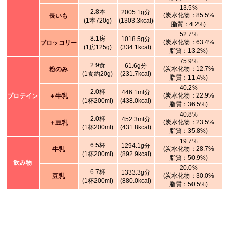
13.5%
2.8本
2005.1g分
(炭水化物：85.5%
長いも
(1本720g)
(1303.3kcal)
脂質：4.2%)
52.7%
8.1房
1018.5g分
(炭水化物：63.4%
ブロッコリー
(1房125g)
(334.1kcal)
脂質：13.2%)
75.9%
2.9食
61.6g分
(炭水化物：12.7%
粉のみ
(1食約20g)
(231.7kcal)
脂質：11.4%)
40.2%
2.0杯
446.1ml分
(炭水化物：22.9%
プロテイン
＋牛乳
(1杯200ml)
(438.0kcal)
脂質：36.5%)
40.8%
2.0杯
452.3ml分
(炭水化物：23.5%
＋豆乳
(1杯200ml)
(431.8kcal)
脂質：35.8%)
19.7%
6.5杯
1294.1g分
(炭水化物：28.7%
牛乳
(1杯200ml)
(892.9kcal)
脂質：50.9%)
飲み物
20.0%
6.7杯
1333.3g分
(炭水化物：30.0%
豆乳
(1杯200ml)
(880.0kcal)
脂質：50.5%)