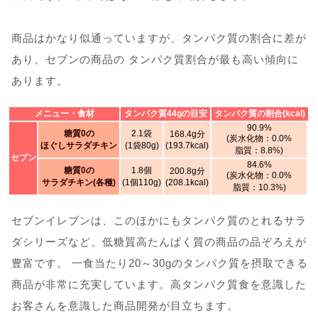
商品はかなり似通っていますが、タンパク質の割合に差が
あり、セブンの商品の タンパク質割合が最も高い傾向に
あります。
メニュー・食材
タンパク質44gの目安
タンパク質の割合(kcal)
90.9%
糖質0の
2.1袋
168.4g分
(炭水化物：0.0%
ほぐしサラダチキン
(1袋80g)
(193.7kcal)
脂質：8.8%)
セブン
84.6%
糖質0の
1.8個
200.8g分
(炭水化物：0.0%
サラダチキン(各種)
(1個110g)
(208.1kcal)
脂質：10.3%)
セブンイレブンは、このほかにもタンパク質のとれるサラ
ダシリーズなど、低糖質高たんぱく質の商品の品ぞろえが
豊富です。 一食当たり20～30gのタンパク質を摂取できる
商品が非常に充実しています。高タンパク質食を意識した
お客さんを意識した商品開発が目立ちます。