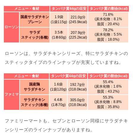
メニュー・食材
タンパク質44gの目安
タンパク質の割合(kcal)
71.6%
国産サラダチキン
1.9袋
221.0g分
(炭水化物：8.1%
プレーン
(1袋115g)
(245.9kcal)
脂質：20.4%)
ローソン
78.2%
サラダ
3.5本
207.9g分
(炭水化物：5.5%
スティック(各種)
(1本60g)
(225.2kcal)
脂質：18.0%)
ローソンは、サラダチキンシリーズ、特にサラダチキンの
スティックタイプのラインナップが充実していますね。
メニュー・食材
タンパク質44gの目安
タンパク質の割合(kcal)
55.4%
国産鶏
1.6袋
192.7g分
(炭水化物：1.6%
サラダチキン
(1袋120g)
(318.0kcal)
脂質：43.2%)
ファミマ
55.3%
サラダチキン
4.4本
305.0g分
(炭水化物：8.8%
スティック(各種)
(1本70g)
(318.0kcal)
脂質：35.8%)
ファミリーマートも、セブンとローソン同様にサラダチキ
ンシリーズのラインナップがありますね。