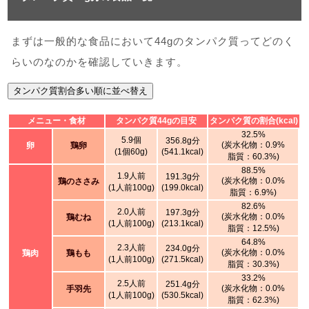
まずは一般的な食品において44gのタンパク質ってどのく
らいのなのかを確認していきます。
タンパク質割合多い順に並べ替え
メニュー・食材
タンパク質44gの目安
タンパク質の割合(kcal)
32.5%
5.9個
356.8g分
(炭水化物：0.9%
卵
鶏卵
(1個60g)
(541.1kcal)
脂質：60.3%)
88.5%
1.9人前
191.3g分
(炭水化物：0.0%
鶏のささみ
(1人前100g)
(199.0kcal)
脂質：6.9%)
82.6%
2.0人前
197.3g分
(炭水化物：0.0%
鶏むね
(1人前100g)
(213.1kcal)
脂質：12.5%)
64.8%
2.3人前
234.0g分
(炭水化物：0.0%
鶏肉
鶏もも
(1人前100g)
(271.5kcal)
脂質：30.3%)
33.2%
2.5人前
251.4g分
(炭水化物：0.0%
手羽先
(1人前100g)
(530.5kcal)
脂質：62.3%)