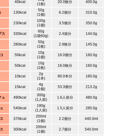
40kcal
20.0枚分
400.0g
(1枚)
50g
う
130kcal
6.2個分
310.0g
(1個)
100g
230kcal
3.5個分
350.0g
(1個)
60g
プス
330kcal
2.4袋分
144.0g
(1袋60g)
50g
280kcal
2.9枚分
145.0g
(1枚)
10g
コ
50kcal
16.0個分
160.0g
(1個)
10g
50kcal
16.0枚分
160.0g
(1枚)
2g
10kcal
80.0本分
160.0g
(1本)
4g
15kcal
53.3個分
213.2g
(1個)
300g
フェ
490kcal
1.6人前分
480.0g
(1人前)
190g
ェ
540kcal
1.5人前分
285.0g
(1人前)
200ml
ス
370kcal
2.2個分
440.0ml
(1個)
200ml
ス
300kcal
2.7個分
540.0ml
(1個)