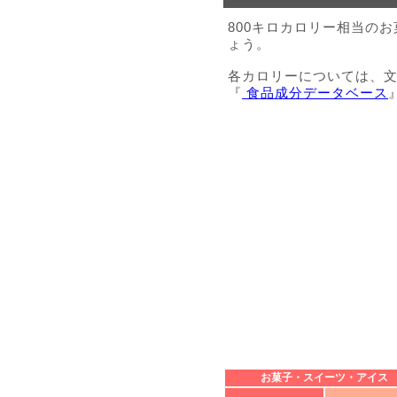
800キロカロリー相当の
ょう。
各カロリーについては、
『
食品成分データベース
お菓子・スイーツ・アイス