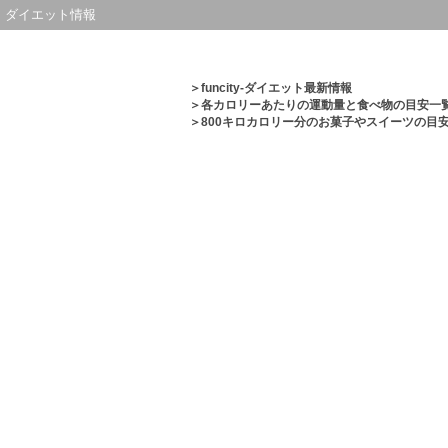
ダイエット情報
＞
funcity-ダイエット最新情報
＞
各カロリーあたりの運動量と食べ物の目安一
＞800キロカロリー分のお菓子やスイーツの目