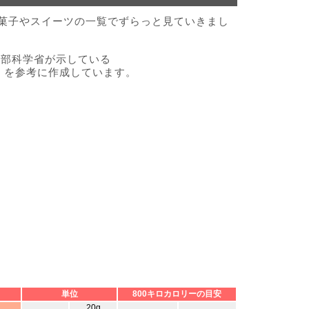
お菓子やスイーツの一覧でずらっと見ていきまし
文部科学省が示している
』を参考に作成しています。
単位
800キロカロリーの目安
20g