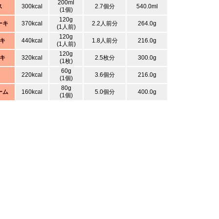
200ml
ス
300kcal
2.7個分
540.0ml
(1個)
120g
ーキ
370kcal
2.2人前分
264.0g
(1人前)
120g
キ
440kcal
1.8人前分
216.0g
(1人前)
120g
キ
320kcal
2.5枚分
300.0g
(1枚)
60g
220kcal
3.6個分
216.0g
(1個)
80g
ーム
160kcal
5.0個分
400.0g
(1個)