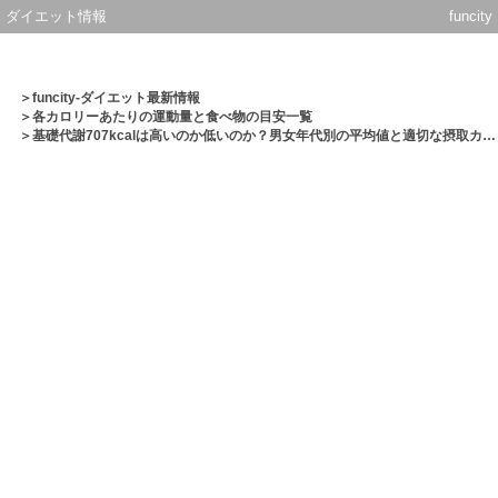
ダイエット情報
funcity
＞
funcity-ダイエット最新情報
＞
各カロリーあたりの運動量と食べ物の目安一覧
＞基礎代謝707kcalは高いのか低いのか？男女年代別の平均値と適切な摂取カロリーを解説