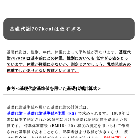
基礎代謝707kcalは低すぎる
基礎代謝は、性別、年代、体重によって平均値が異なります。
基礎代
謝707kcalは基本的にどの体重、性別においても 低すぎる値をとっ
ています。体重が極端に少ないか、測定ミスでしょう。乳幼児並みの
体重でしかありえない数値といえます。
参考＜基礎代謝基準値を用いた基礎代謝計算式＞
基礎代謝基準値を用いた基礎代謝の計算式は、
基礎代謝＝基礎代謝基準値×体重（kg）
で求められます。 1980年以
降に日本で測定された50研究における基礎代謝測定値を踏まえた数
値です。 標準体重前後（BMI18～25）程度の測定を用いられて作成
された基準値であることから、肥満者はより数値が大きくなり、 痩