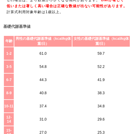
せの場合は、より数値が小さくなる傾向があります。
BMIが著しく
低いまたは著しく高い場合は正確な数値が出ない可能性があります。
計算式利用対象年齢は1歳以上。
基礎代謝基準値
男性の基礎代謝基準値（kcal/kg体
女性の基礎代謝基準値（kcal/kg体
年齢
重/日）
重/日）
1-2
61.0
59.7
3-5
54.8
52.2
6-7
44.3
41.9
8-9
40.8
38.3
10-11
37.4
34.8
12-
31.0
29.6
14
15-
27.0
25.3