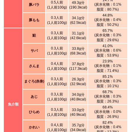
14.7%
0.5人前
49.3g分
(炭水化物：0.1%
豚バラ
(1人前100g)
(190.3kcal)
脂質：80.7%)
44.8%
0.3人前
34.1g分
(炭水化物：0.4%
豚もも
(1人前100g)
(62.5kcal)
脂質：50.2%)
65.7%
0.3人前
31.1g分
(炭水化物：0.3%
鮭
(1人前100g)
(42.6kcal)
脂質：29.6%)
41.0%
0.3人前
33.8g分
(炭水化物：0.6%
サバ
(1人前100g)
(68.3kcal)
脂質：53.9%)
23.9%
0.4人前
37.8g分
(炭水化物：0.1%
さんま
(1人前100g)
(117.3kcal)
脂質：71.4%)
85.1%
0.3人前
26.3g分
(炭水化物：0.3%
まぐろ(赤身)
(1人前100g)
(32.9kcal)
脂質：10.1%)
68.7%
0.3人前
34.0g分
(炭水化物：0.3%
あじ
(1人前100g)
(40.8kcal)
脂質：26.3%)
魚介類
68.4%
0.3人前
33.0g分
(炭水化物：0.0%
ひらめ
(1人前100g)
(40.9kcal)
脂質：26.9%)
82.4%
0.4人前
35.7g分
(炭水化物：0.4%
かれい
(1人前100g)
(34.0kcal)