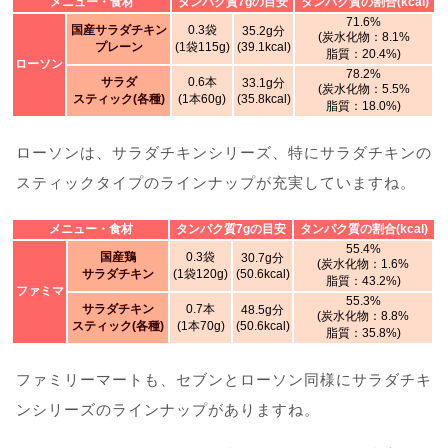
メニュー・食材
タンパク質7gの目安
タンパク質の割合(kcal)
71.6%
国産サラダチキン
0.3袋
35.2g分
(炭水化物：8.1%
プレーン
(1袋115g)
(39.1kcal)
脂質：20.4%)
ローソン
78.2%
サラダ
0.6本
33.1g分
(炭水化物：5.5%
スティック(各種)
(1本60g)
(35.8kcal)
脂質：18.0%)
ローソンは、サラダチキンシリーズ、特にサラダチキンの
スティックタイプのラインナップが充実していますね。
メニュー・食材
タンパク質7gの目安
タンパク質の割合(kcal)
55.4%
国産鶏
0.3袋
30.7g分
(炭水化物：1.6%
サラダチキン
(1袋120g)
(50.6kcal)
脂質：43.2%)
ファミマ
55.3%
サラダチキン
0.7本
48.5g分
(炭水化物：8.8%
スティック(各種)
(1本70g)
(50.6kcal)
脂質：35.8%)
ファミリーマートも、セブンとローソン同様にサラダチキ
ンシリーズのラインナップがありますね。