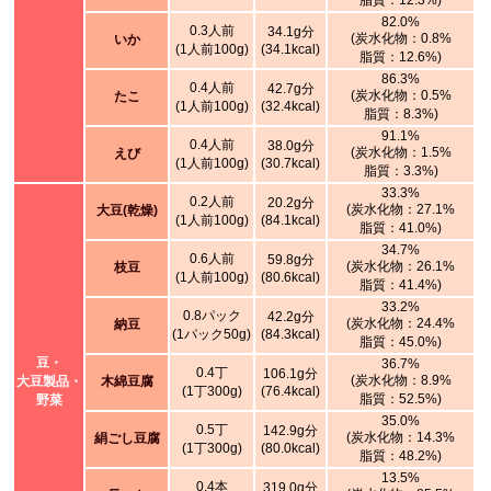
脂質：12.3%)
82.0%
0.3人前
34.1g分
(炭水化物：0.8%
いか
(1人前100g)
(34.1kcal)
脂質：12.6%)
86.3%
0.4人前
42.7g分
(炭水化物：0.5%
たこ
(1人前100g)
(32.4kcal)
脂質：8.3%)
91.1%
0.4人前
38.0g分
(炭水化物：1.5%
えび
(1人前100g)
(30.7kcal)
脂質：3.3%)
33.3%
0.2人前
20.2g分
(炭水化物：27.1%
大豆(乾燥)
(1人前100g)
(84.1kcal)
脂質：41.0%)
34.7%
0.6人前
59.8g分
(炭水化物：26.1%
枝豆
(1人前100g)
(80.6kcal)
脂質：41.4%)
33.2%
0.8パック
42.2g分
(炭水化物：24.4%
納豆
(1パック50g)
(84.3kcal)
脂質：45.0%)
豆・
36.7%
0.4丁
106.1g分
(炭水化物：8.9%
大豆製品・
木綿豆腐
(1丁300g)
(76.4kcal)
脂質：52.5%)
野菜
35.0%
0.5丁
142.9g分
(炭水化物：14.3%
絹ごし豆腐
(1丁300g)
(80.0kcal)
脂質：48.2%)
13.5%
0.4本
319.0g分