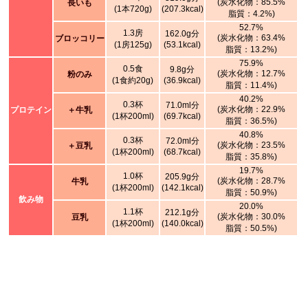
(炭水化物：85.5%
長いも
(1本720g)
(207.3kcal)
脂質：4.2%)
52.7%
1.3房
162.0g分
(炭水化物：63.4%
ブロッコリー
(1房125g)
(53.1kcal)
脂質：13.2%)
75.9%
0.5食
9.8g分
(炭水化物：12.7%
粉のみ
(1食約20g)
(36.9kcal)
脂質：11.4%)
40.2%
0.3杯
71.0ml分
(炭水化物：22.9%
プロテイン
＋牛乳
(1杯200ml)
(69.7kcal)
脂質：36.5%)
40.8%
0.3杯
72.0ml分
(炭水化物：23.5%
＋豆乳
(1杯200ml)
(68.7kcal)
脂質：35.8%)
19.7%
1.0杯
205.9g分
(炭水化物：28.7%
牛乳
(1杯200ml)
(142.1kcal)
脂質：50.9%)
飲み物
20.0%
1.1杯
212.1g分
(炭水化物：30.0%
豆乳
(1杯200ml)
(140.0kcal)
脂質：50.5%)