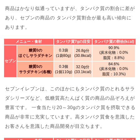
商品はかなり似通っていますが、タンパク質の割合に差が
あり、セブンの商品の タンパク質割合が最も高い傾向に
あります。
メニュー・食材
タンパク質7gの目安
タンパク質の割合(kcal)
90.9%
糖質0の
0.3袋
26.8g分
(炭水化物：0.0%
ほぐしサラダチキン
(1袋80g)
(30.8kcal)
脂質：8.8%)
セブン
84.6%
糖質0の
0.3個
32.0g分
(炭水化物：0.0%
サラダチキン(各種)
(1個110g)
(33.1kcal)
脂質：10.3%)
セブンイレブンは、このほかにもタンパク質のとれるサラ
ダシリーズなど、低糖質高たんぱく質の商品の品ぞろえが
豊富です。 一食当たり20～30gのタンパク質を摂取できる
商品が非常に充実しています。高タンパク質食を意識した
お客さんを意識した商品開発が目立ちます。