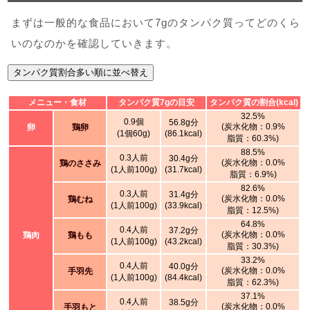
まずは一般的な食品において7gのタンパク質ってどのくら
いのなのかを確認していきます。
タンパク質割合多い順に並べ替え
メニュー・食材
タンパク質7gの目安
タンパク質の割合(kcal)
32.5%
0.9個
56.8g分
(炭水化物：0.9%
卵
鶏卵
(1個60g)
(86.1kcal)
脂質：60.3%)
88.5%
0.3人前
30.4g分
(炭水化物：0.0%
鶏のささみ
(1人前100g)
(31.7kcal)
脂質：6.9%)
82.6%
0.3人前
31.4g分
(炭水化物：0.0%
鶏むね
(1人前100g)
(33.9kcal)
脂質：12.5%)
64.8%
0.4人前
37.2g分
(炭水化物：0.0%
鶏肉
鶏もも
(1人前100g)
(43.2kcal)
脂質：30.3%)
33.2%
0.4人前
40.0g分
(炭水化物：0.0%
手羽先
(1人前100g)
(84.4kcal)
脂質：62.3%)
37.1%
0.4人前
38.5g分
(炭水化物：0.0%
手羽もと