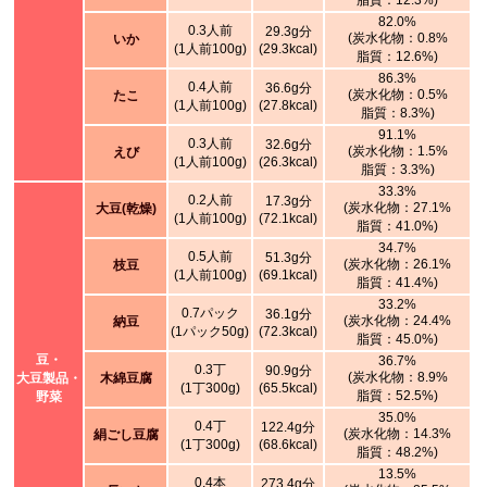
脂質：12.3%)
82.0%
0.3人前
29.3g分
(炭水化物：0.8%
いか
(1人前100g)
(29.3kcal)
脂質：12.6%)
86.3%
0.4人前
36.6g分
(炭水化物：0.5%
たこ
(1人前100g)
(27.8kcal)
脂質：8.3%)
91.1%
0.3人前
32.6g分
(炭水化物：1.5%
えび
(1人前100g)
(26.3kcal)
脂質：3.3%)
33.3%
0.2人前
17.3g分
(炭水化物：27.1%
大豆(乾燥)
(1人前100g)
(72.1kcal)
脂質：41.0%)
34.7%
0.5人前
51.3g分
(炭水化物：26.1%
枝豆
(1人前100g)
(69.1kcal)
脂質：41.4%)
33.2%
0.7パック
36.1g分
(炭水化物：24.4%
納豆
(1パック50g)
(72.3kcal)
脂質：45.0%)
豆・
36.7%
0.3丁
90.9g分
(炭水化物：8.9%
大豆製品・
木綿豆腐
(1丁300g)
(65.5kcal)
脂質：52.5%)
野菜
35.0%
0.4丁
122.4g分
(炭水化物：14.3%
絹ごし豆腐
(1丁300g)
(68.6kcal)
脂質：48.2%)
13.5%
0.4本
273.4g分