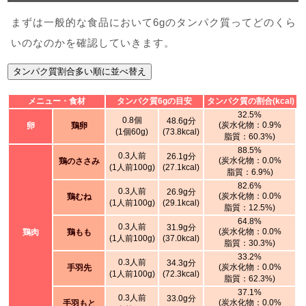
まずは一般的な食品において6gのタンパク質ってどのくら
いのなのかを確認していきます。
タンパク質割合多い順に並べ替え
メニュー・食材
タンパク質6gの目安
タンパク質の割合(kcal)
32.5%
0.8個
48.6g分
(炭水化物：0.9%
卵
鶏卵
(1個60g)
(73.8kcal)
脂質：60.3%)
88.5%
0.3人前
26.1g分
(炭水化物：0.0%
鶏のささみ
(1人前100g)
(27.1kcal)
脂質：6.9%)
82.6%
0.3人前
26.9g分
(炭水化物：0.0%
鶏むね
(1人前100g)
(29.1kcal)
脂質：12.5%)
64.8%
0.3人前
31.9g分
(炭水化物：0.0%
鶏肉
鶏もも
(1人前100g)
(37.0kcal)
脂質：30.3%)
33.2%
0.3人前
34.3g分
(炭水化物：0.0%
手羽先
(1人前100g)
(72.3kcal)
脂質：62.3%)
37.1%
0.3人前
33.0g分
(炭水化物：0.0%
手羽もと