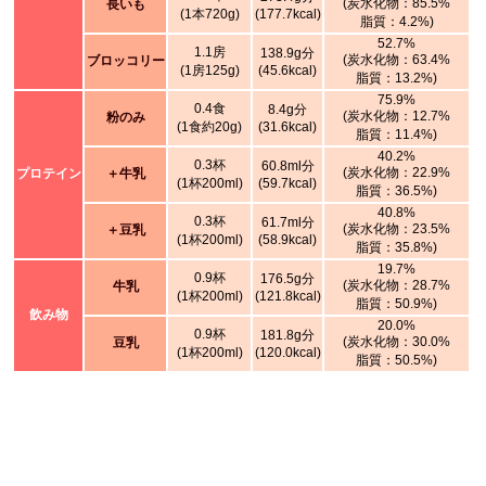
(炭水化物：85.5%
長いも
(1本720g)
(177.7kcal)
脂質：4.2%)
52.7%
1.1房
138.9g分
(炭水化物：63.4%
ブロッコリー
(1房125g)
(45.6kcal)
脂質：13.2%)
75.9%
0.4食
8.4g分
(炭水化物：12.7%
粉のみ
(1食約20g)
(31.6kcal)
脂質：11.4%)
40.2%
0.3杯
60.8ml分
(炭水化物：22.9%
プロテイン
＋牛乳
(1杯200ml)
(59.7kcal)
脂質：36.5%)
40.8%
0.3杯
61.7ml分
(炭水化物：23.5%
＋豆乳
(1杯200ml)
(58.9kcal)
脂質：35.8%)
19.7%
0.9杯
176.5g分
(炭水化物：28.7%
牛乳
(1杯200ml)
(121.8kcal)
脂質：50.9%)
飲み物
20.0%
0.9杯
181.8g分
(炭水化物：30.0%
豆乳
(1杯200ml)
(120.0kcal)
脂質：50.5%)