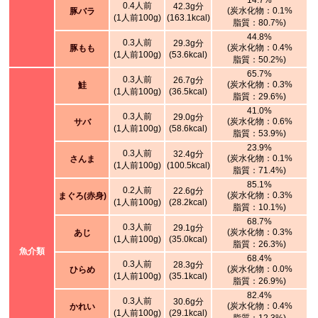
14.7%
0.4人前
42.3g分
(炭水化物：0.1%
豚バラ
(1人前100g)
(163.1kcal)
脂質：80.7%)
44.8%
0.3人前
29.3g分
(炭水化物：0.4%
豚もも
(1人前100g)
(53.6kcal)
脂質：50.2%)
65.7%
0.3人前
26.7g分
(炭水化物：0.3%
鮭
(1人前100g)
(36.5kcal)
脂質：29.6%)
41.0%
0.3人前
29.0g分
(炭水化物：0.6%
サバ
(1人前100g)
(58.6kcal)
脂質：53.9%)
23.9%
0.3人前
32.4g分
(炭水化物：0.1%
さんま
(1人前100g)
(100.5kcal)
脂質：71.4%)
85.1%
0.2人前
22.6g分
(炭水化物：0.3%
まぐろ(赤身)
(1人前100g)
(28.2kcal)
脂質：10.1%)
68.7%
0.3人前
29.1g分
(炭水化物：0.3%
あじ
(1人前100g)
(35.0kcal)
脂質：26.3%)
魚介類
68.4%
0.3人前
28.3g分
(炭水化物：0.0%
ひらめ
(1人前100g)
(35.1kcal)
脂質：26.9%)
82.4%
0.3人前
30.6g分
(炭水化物：0.4%
かれい
(1人前100g)
(29.1kcal)