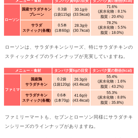
メニュー・食材
タンパク質6gの目安
タンパク質の割合(kcal)
71.6%
国産サラダチキン
0.3袋
30.1g分
(炭水化物：8.1%
プレーン
(1袋115g)
(33.5kcal)
脂質：20.4%)
ローソン
78.2%
サラダ
0.5本
28.3g分
(炭水化物：5.5%
スティック(各種)
(1本60g)
(30.7kcal)
脂質：18.0%)
ローソンは、サラダチキンシリーズ、特にサラダチキンの
スティックタイプのラインナップが充実していますね。
メニュー・食材
タンパク質6gの目安
タンパク質の割合(kcal)
55.4%
国産鶏
0.2袋
26.3g分
(炭水化物：1.6%
サラダチキン
(1袋120g)
(43.4kcal)
脂質：43.2%)
ファミマ
55.3%
サラダチキン
0.6本
41.6g分
(炭水化物：8.8%
スティック(各種)
(1本70g)
(43.4kcal)
脂質：35.8%)
ファミリーマートも、セブンとローソン同様にサラダチキ
ンシリーズのラインナップがありますね。