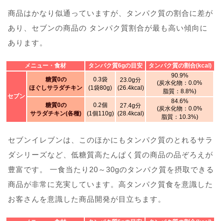
商品はかなり似通っていますが、タンパク質の割合に差が
あり、セブンの商品の タンパク質割合が最も高い傾向に
あります。
メニュー・食材
タンパク質6gの目安
タンパク質の割合(kcal)
90.9%
糖質0の
0.3袋
23.0g分
(炭水化物：0.0%
ほぐしサラダチキン
(1袋80g)
(26.4kcal)
脂質：8.8%)
セブン
84.6%
糖質0の
0.2個
27.4g分
(炭水化物：0.0%
サラダチキン(各種)
(1個110g)
(28.4kcal)
脂質：10.3%)
セブンイレブンは、このほかにもタンパク質のとれるサラ
ダシリーズなど、低糖質高たんぱく質の商品の品ぞろえが
豊富です。 一食当たり20～30gのタンパク質を摂取できる
商品が非常に充実しています。高タンパク質食を意識した
お客さんを意識した商品開発が目立ちます。