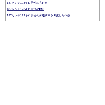
187センチ123キロ男性の見た目
187センチ123キロ男性のBMI
187センチ123キロ男性の体脂肪率を考慮した体型