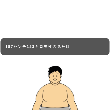
187センチ123キロ男性の見た目