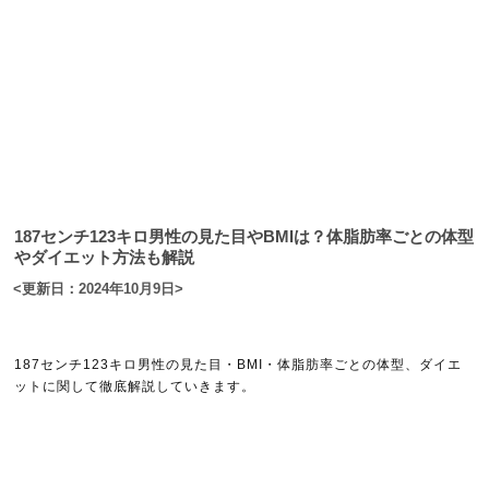
187センチ123キロ男性の見た目やBMIは？体脂肪率ごとの体型
やダイエット方法も解説
<更新日：2024年10月9日>
187センチ123キロ男性の見た目・BMI・体脂肪率ごとの体型、ダイエ
ットに関して徹底解説していきます。