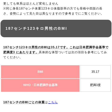
更しても体系はほとんど変化しません
※同じ身長187センチ体重123キロ体脂肪率の方でも骨格や四肢の長
さ、姿勢によって見た目は異なりますので参考までにご覧ください。
187センチ123キロ男性のBMI
187センチ123キロ男性のBMIは35.17です。これは日本肥満学会基準で
肥満度3 にあたります。
具体的な体型ついては次の項目を参考にしてみ
てください。
BMI
35.17
WHO・日本肥満学会基準
肥満3度
187センチのBMIごとの体重
は
こちら