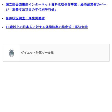
国立国会図書館インターネット資料収取保存事業：経済産業省のペー
ジ「主要寸法項目の年代別平均値」
身体状況調査：厚生労働省
18歳以上の日本人に対する体脂肪率の推定式：高知大学
ダイエット計算ツール集