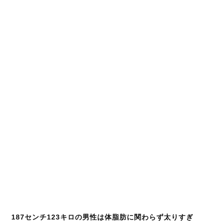
187センチ123キロの男性は体脂肪に関わらず太りすぎ