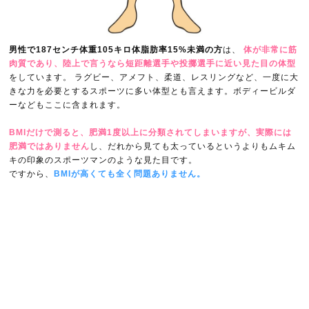
男性で187センチ体重105キロ体脂肪率15%未満の方
は、
体が非常に筋
肉質であり、陸上で言うなら短距離選手や投擲選手に近い見た目の体型
をしています。 ラグビー、アメフト、柔道、レスリングなど、一度に大
きな力を必要とするスポーツに多い体型とも言えます。ボディービルダ
ーなどもここに含まれます。
BMIだけで測ると、肥満1度以上に分類されてしまいますが、実際には
肥満ではありません
し、だれから見ても太っているというよりもムキム
キの印象のスポーツマンのような見た目です。
ですから、
BMIが高くても全く問題ありません。