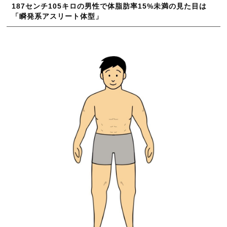
187センチ105キロの男性で体脂肪率15%未満の見た目は
「瞬発系アスリート体型」