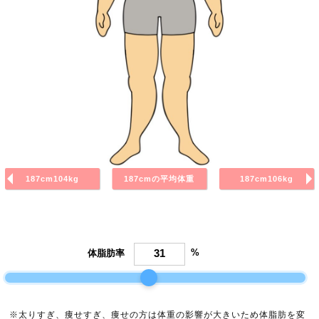
187cm104kg
187cmの平均体重
187cm106kg
31
%
体脂肪率
※太りすぎ、痩せすぎ、痩せの方は体重の影響が大きいため体脂肪を変