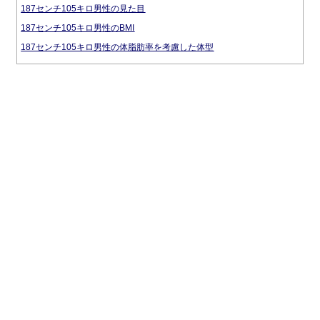
187センチ105キロ男性の見た目
187センチ105キロ男性のBMI
187センチ105キロ男性の体脂肪率を考慮した体型