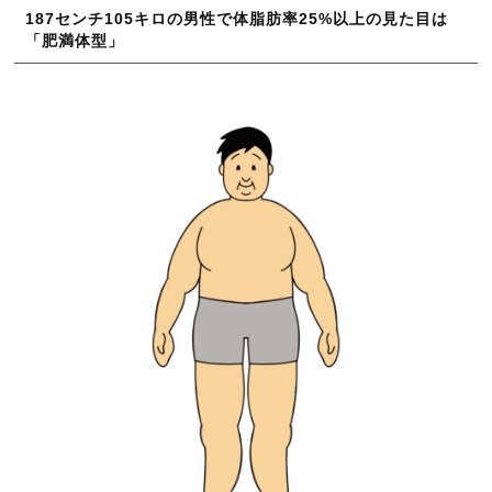
187センチ105キロの男性で体脂肪率25%以上の見た目は
「肥満体型」