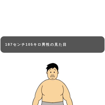
187センチ105キロ男性の見た目