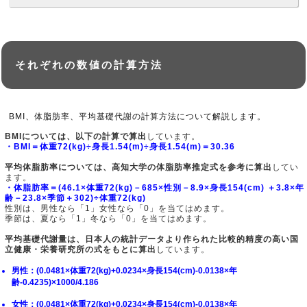
それぞれの数値の計算方法
BMI、体脂肪率、平均基礎代謝の計算方法について解説します。
BMIについては、以下の計算で算出
しています。
・BMI＝体重72(kg)÷身長1.54(m)÷身長1.54(m)＝30.36
平均体脂肪率については、高知大学の体脂肪率推定式を参考に算出
してい
ます。
・体脂肪率＝(46.1×体重72(kg)－685×性別－8.9×身長154(cm) ＋3.8×年
齢－23.8×季節＋302)÷体重72(kg)
性別は、男性なら「1」女性なら「0」を当てはめます。
季節は、夏なら「1」冬なら「0」を当てはめます。
平均基礎代謝量は、日本人の統計データより作られた比較的精度の高い国
立健康・栄養研究所の式をもとに算出
しています。
男性：(0.0481×体重72(kg)+0.0234×身長154(cm)-0.0138×年
齢-0.4235)×1000/4.186
女性：(0.0481×体重72(kg)+0.0234×身長154(cm)-0.0138×年