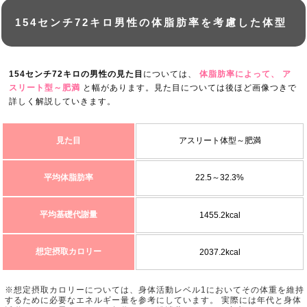
154センチ72キロ男性の体脂肪率を考慮した体型
154センチ72キロの男性の見た目
については、
体脂肪率によって、 ア
スリート型～肥満
と幅があります。見た目については後ほど画像つきで
詳しく解説していきます。
見た目
アスリート体型～肥満
平均体脂肪率
22.5～32.3%
平均基礎代謝量
1455.2kcal
想定摂取カロリー
2037.2kcal
※想定摂取カロリーについては、身体活動レベル1においてその体重を維持
するために必要なエネルギー量を参考にしています。 実際には年代と身体