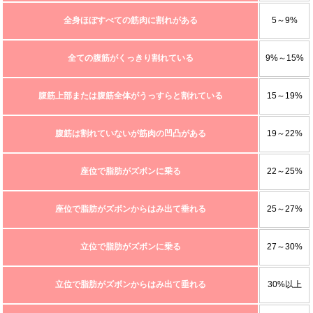
全身ほぼすべての筋肉に割れがある
5～9%
全ての腹筋がくっきり割れている
9%～15%
腹筋上部または腹筋全体がうっすらと割れている
15～19%
腹筋は割れていないが筋肉の凹凸がある
19～22%
座位で脂肪がズボンに乗る
22～25%
座位で脂肪がズボンからはみ出て垂れる
25～27%
立位で脂肪がズボンに乗る
27～30%
立位で脂肪がズボンからはみ出て垂れる
30%以上