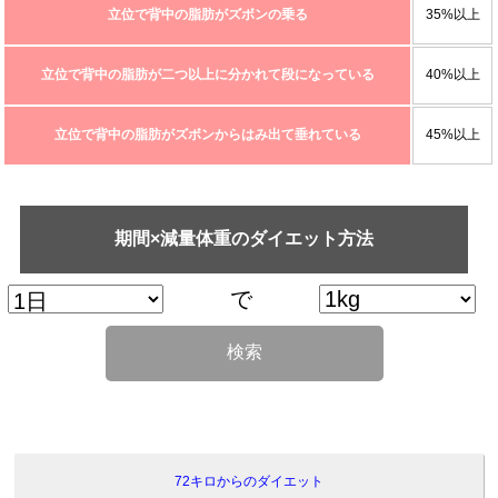
立位で背中の脂肪がズボンの乗る
35%以上
立位で背中の脂肪が二つ以上に分かれて段になっている
40%以上
立位で背中の脂肪がズボンからはみ出て垂れている
45%以上
期間×減量体重のダイエット方法
で
検索
72キロからのダイエット