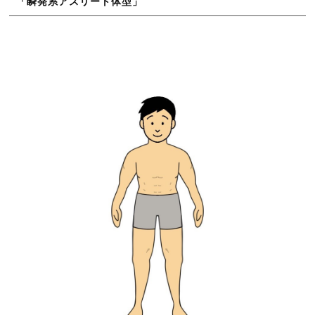
「瞬発系アスリート体型」