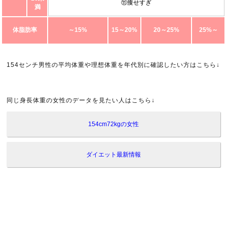
⑪痩せすぎ
満
体脂肪率
～15%
15～20%
20～25%
25%～
154センチ男性の平均体重や理想体重を年代別に確認したい方はこちら↓
同じ身長体重の女性のデータを見たい人はこちら↓
154cm72kgの女性
ダイエット最新情報