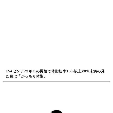
154センチ72キロの男性で体脂肪率15%以上20%未満の見
た目は「がっちり体型」