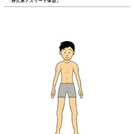
「持久系アスリート体型」