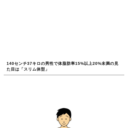
140センチ37キロの男性で体脂肪率15%以上20%未満の見
た目は「スリム体型」