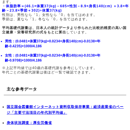
ます。
・体脂肪率＝(46.1×体重37(kg)－685×性別－8.9×身長140(cm) ＋3.8×年
齢－23.8×季節＋302)÷体重37(kg)
性別は、男性なら「1」女性なら「0」を当てはめます。
季節は、夏なら「1」冬なら「0」を当てはめます。
平均基礎代謝量は、日本人の統計データより作られた比較的精度の高い国
立健康・栄養研究所の式をもとに算出
しています。
男性：(0.0481×体重37(kg)+0.0234×身長140(cm)-0.0138×年
齢-0.4235)×1000/4.186
女性：(0.0481×体重37(kg)+0.0234×身長140(cm)-0.0138×年
齢-0.9708)×1000/4.186
※上記平均値では40歳の基礎代謝を参考にしています。
年代ごとの基礎代謝量は後ほど一覧で確認できます。
主な参考データ
国立国会図書館インターネット資料収取保存事業：経済産業省のペー
ジ「主要寸法項目の年代別平均値」
身体状況調査：厚生労働省