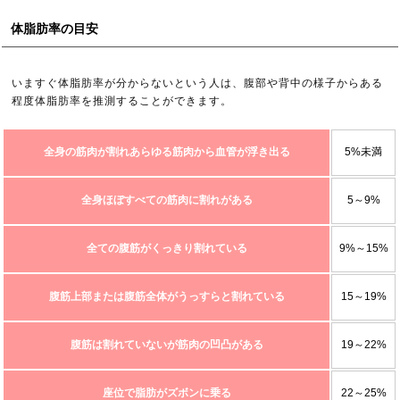
体脂肪率の目安
いますぐ体脂肪率が分からないという人は、腹部や背中の様子からある
程度体脂肪率を推測することができます。
全身の筋肉が割れあらゆる筋肉から血管が浮き出る
5%未満
全身ほぼすべての筋肉に割れがある
5～9%
全ての腹筋がくっきり割れている
9%～15%
腹筋上部または腹筋全体がうっすらと割れている
15～19%
腹筋は割れていないが筋肉の凹凸がある
19～22%
座位で脂肪がズボンに乗る
22～25%