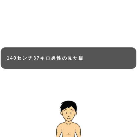
140センチ37キロ男性の見た目