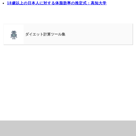
18歳以上の日本人に対する体脂肪率の推定式：高知大学
ダイエット計算ツール集