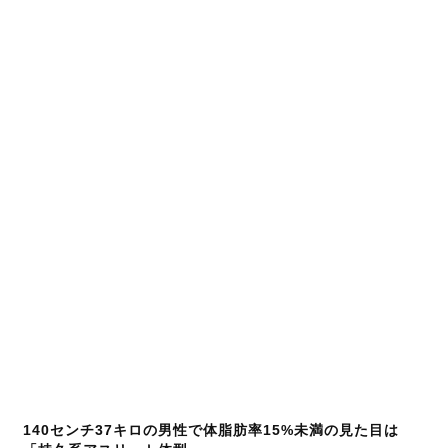
140センチ37キロの男性で体脂肪率15%未満の見た目は