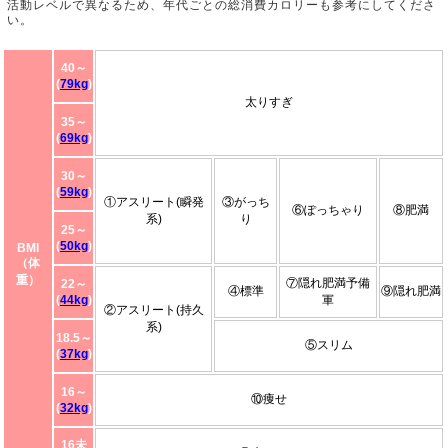
活動レベルで異なるため、年代ごとの総消費カロリーも参考にしてくださ
い。
40～
(
79kg
)
太りすぎ
35～
(
69kg
)
30～
(
59kg
)
①アスリート(瞬発
③がっち
⑥ぽっちゃり
⑧肥満
系)
り
25～
(
50kg
)
BMI
（体
重）
⑦隠れ肥満予備
22～
④標準
⑨隠れ肥満
(
44kg
)
軍
②アスリート(持久
系)
18.5～
⑤スリム
(
37kg
)
16～
⑩痩せ
(
32kg
)
16未