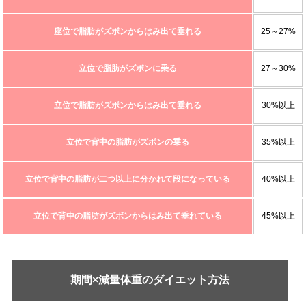
座位で脂肪がズボンからはみ出て垂れる
25～27%
立位で脂肪がズボンに乗る
27～30%
立位で脂肪がズボンからはみ出て垂れる
30%以上
立位で背中の脂肪がズボンの乗る
35%以上
立位で背中の脂肪が二つ以上に分かれて段になっている
40%以上
立位で背中の脂肪がズボンからはみ出て垂れている
45%以上
期間×減量体重のダイエット方法