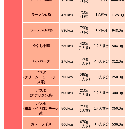
(1杯)
750g
ラーメン(塩)
1.5杯分
470kcal
1125.0g
(1杯)
790g
ラーメン(味噌)
1.2杯分
580kcal
948.0g
(1杯)
420g
冷やし中華
1.2人前分
580kcal
504.0g
(1人前)
120g
ハンバーグ
2.6人前分
270kcal
312.0g
(1人前)
パスタ
250g
(クリーム・ミートソー
700kcal
1.0人前分
250.0g
(1人前)
ス系)
パスタ
250g
1.2人前分
600kcal
300.0g
(1人前)
(ナポリタン系)
パスタ
250g
(和風・ペペロンチーノ
500kcal
1.4人前分
350.0g
(1人前)
系)
670g
カレーライス
0.8人前分
860kcal
536.0g
(1人前)