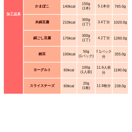
150g
かまぼこ
5.1本分
140kcal
765.0g
(1本)
加工品系
300g
木綿豆腐
3.4丁分
210kcal
1020.0g
(1丁)
300g
絹ごし豆腐
4.2丁分
170kcal
1260.0g
(1丁)
50g
7.1パック
納豆
100kcal
355.0g
(1パック)
分
100g
11.9人前
ヨーグルト
60kcal
1190.0g
(1人前)
分
20g
スライスチーズ
11.9枚分
60kcal
238.0g
(1枚)