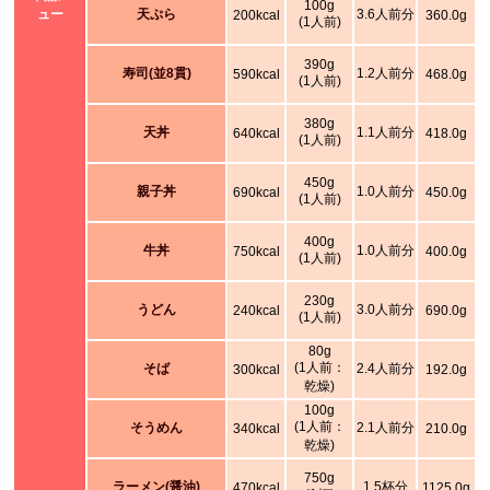
100g
ュー
天ぷら
3.6人前分
200kcal
360.0g
(1人前)
390g
寿司(並8貫)
1.2人前分
590kcal
468.0g
(1人前)
380g
天丼
1.1人前分
640kcal
418.0g
(1人前)
450g
親子丼
1.0人前分
690kcal
450.0g
(1人前)
400g
牛丼
1.0人前分
750kcal
400.0g
(1人前)
230g
うどん
3.0人前分
240kcal
690.0g
(1人前)
80g
(1人前：
そば
2.4人前分
300kcal
192.0g
乾燥)
100g
(1人前：
そうめん
2.1人前分
340kcal
210.0g
乾燥)
750g
ラーメン(醤油)
1.5杯分
470kcal
1125.0g