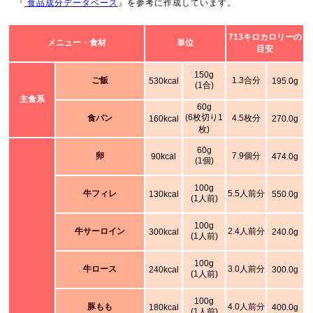
『
食品成分データベース
』を参考に作成しています。
713キロカロリーの
メニュー・食材
単位
目安
150g
ご飯
1.3合分
530kcal
195.0g
(1合)
主食系
60g
(6枚切り1
食パン
4.5枚分
160kcal
270.0g
枚)
60g
卵
7.9個分
90kcal
474.0g
(1個)
100g
牛フィレ
5.5人前分
130kcal
550.0g
(1人前)
100g
牛サーロイン
2.4人前分
300kcal
240.0g
(1人前)
100g
牛ロース
3.0人前分
240kcal
300.0g
(1人前)
100g
豚もも
4.0人前分
180kcal
400.0g
(1人前)