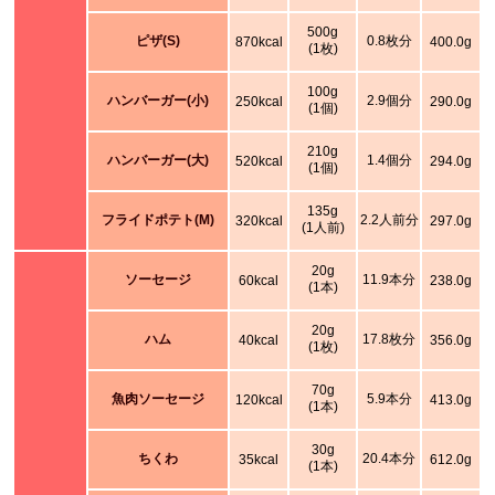
500g
ピザ(S)
0.8枚分
870kcal
400.0g
(1枚)
100g
ハンバーガー(小)
2.9個分
250kcal
290.0g
(1個)
210g
ハンバーガー(大)
1.4個分
520kcal
294.0g
(1個)
135g
フライドポテト(M)
2.2人前分
320kcal
297.0g
(1人前)
20g
ソーセージ
11.9本分
60kcal
238.0g
(1本)
20g
ハム
17.8枚分
40kcal
356.0g
(1枚)
70g
魚肉ソーセージ
5.9本分
120kcal
413.0g
(1本)
30g
ちくわ
20.4本分
35kcal
612.0g
(1本)