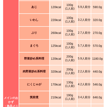
100g
あじ
5.9人前分
120kcal
590.0g
(1人前)
100g
いわし
3.2人前分
220kcal
320.0g
(1人前)
100g
ぶり
2.7人前分
260kcal
270.0g
(1人前)
100g
まぐろ
5.7人前分
125kcal
570.0g
(1人前)
200g
野菜炒め系料理
5.9人前分
120kcal
1180.0g
(1人前)
200g
肉野菜炒め系料理
2.2人前分
320kcal
440.0g
(1人前)
130g
にくじゃが
4.2人前分
170kcal
546.0g
(1人前)
190g
筑前煮
3.4人前分
210kcal
646.0g
メインのお
(1人前)
かず
・単品メニ