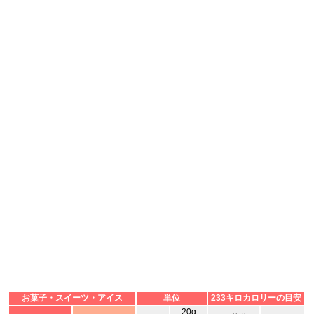
お菓子・スイーツ・アイス
単位
233キロカロリーの目安
20g