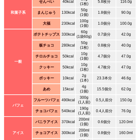
せんべい
40kcal
5.8枚分
116.0g
(1枚)
50g
和菓子系
まんじゅう
130kcal
1.8個分
90.0g
(1個)
100g
大福
230kcal
1.0個分
100.0g
(1個)
60g
ポテトチップス
330kcal
0.7袋分
42.0g
(1袋60g)
50g
板チョコ
280kcal
0.8枚分
40.0g
(1枚)
10g
チロルチョコ
50kcal
4.7個分
47.0g
(1個)
一般
10g
クッキー
50kcal
4.7枚分
47.0g
(1枚)
2g
ポッキー
10kcal
23.3本分
46.6g
(1本)
4g
あめ
15kcal
15.5個分
62.0g
(1個)
300g
フルーツパフェ
490kcal
0.5人前分
150.0g
(1人前)
パフェ
190g
チョコパフェ
540kcal
0.4人前分
76.0g
(1人前)
200ml
バニラアイス
370kcal
0.6個分
120.0ml
(1個)
200ml
アイス
チョコアイス
300kcal
0.8個分
160.0ml
(1個)