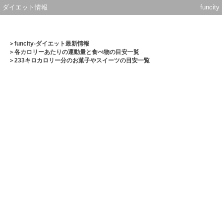
ダイエット情報
funcity
＞
funcity-ダイエット最新情報
＞
各カロリーあたりの運動量と食べ物の目安一覧
＞233キロカロリー分のお菓子やスイーツの目安一覧