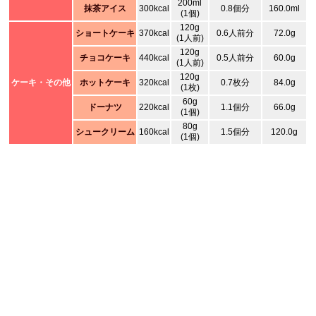
200ml
抹茶アイス
300kcal
0.8個分
160.0ml
(1個)
120g
ショートケーキ
370kcal
0.6人前分
72.0g
(1人前)
120g
チョコケーキ
440kcal
0.5人前分
60.0g
(1人前)
120g
ケーキ・その他
ホットケーキ
320kcal
0.7枚分
84.0g
(1枚)
60g
ドーナツ
220kcal
1.1個分
66.0g
(1個)
80g
シュークリーム
160kcal
1.5個分
120.0g
(1個)