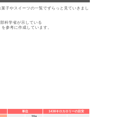
のお菓子やスイーツの一覧でずらっと見ていきまし
文部科学省が示している
』を参考に作成しています。
単位
1438キロカロリーの目安
20g