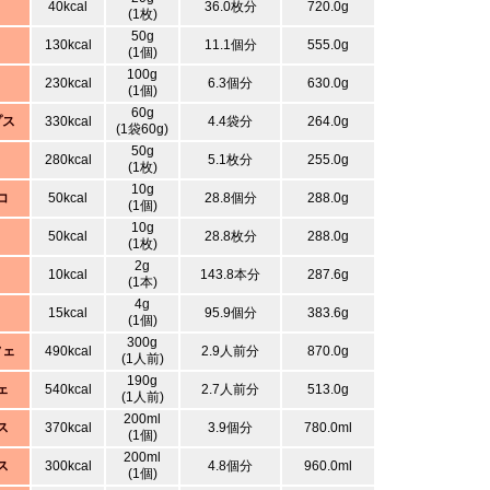
40kcal
36.0枚分
720.0g
(1枚)
50g
う
130kcal
11.1個分
555.0g
(1個)
100g
230kcal
6.3個分
630.0g
(1個)
60g
プス
330kcal
4.4袋分
264.0g
(1袋60g)
50g
280kcal
5.1枚分
255.0g
(1枚)
10g
コ
50kcal
28.8個分
288.0g
(1個)
10g
50kcal
28.8枚分
288.0g
(1枚)
2g
10kcal
143.8本分
287.6g
(1本)
4g
15kcal
95.9個分
383.6g
(1個)
300g
フェ
490kcal
2.9人前分
870.0g
(1人前)
190g
ェ
540kcal
2.7人前分
513.0g
(1人前)
200ml
ス
370kcal
3.9個分
780.0ml
(1個)
200ml
ス
300kcal
4.8個分
960.0ml
(1個)