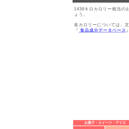
1438キロカロリー相当
ょう。
各カロリーについては、
『
食品成分データベース
お菓子・スイーツ・アイス