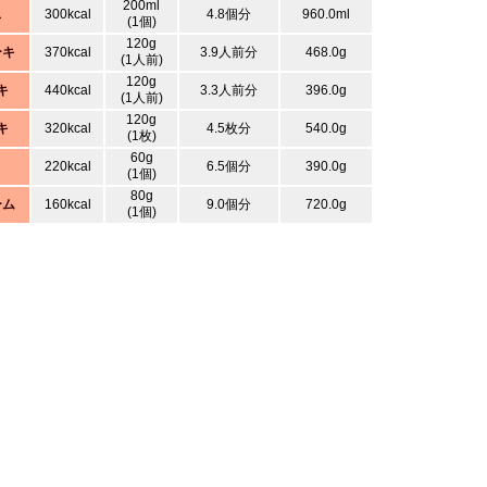
200ml
ス
300kcal
4.8個分
960.0ml
(1個)
120g
ーキ
370kcal
3.9人前分
468.0g
(1人前)
120g
キ
440kcal
3.3人前分
396.0g
(1人前)
120g
キ
320kcal
4.5枚分
540.0g
(1枚)
60g
220kcal
6.5個分
390.0g
(1個)
80g
ーム
160kcal
9.0個分
720.0g
(1個)