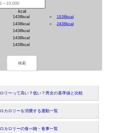
kcal
1438kcal
＜
1538kcal
1438kcal
＜
2438kcal
1438kcal
1438kcal
1438kcal
検索
ロカロリーって高い？低い？男女の基準値と比較
8キロカロリーを消費する運動一覧
8キロカロリーの食べ物・食事一覧