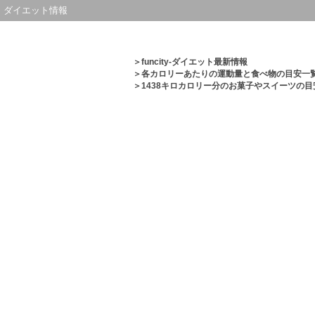
ダイエット情報
＞
funcity-ダイエット最新情報
＞
各カロリーあたりの運動量と食べ物の目安一
＞1438キロカロリー分のお菓子やスイーツの目