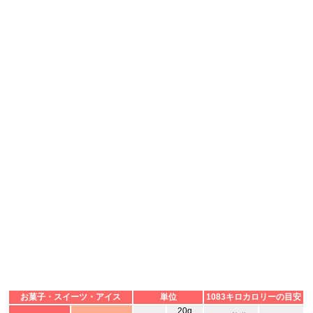
お菓子・スイーツ・アイス
単位
1083キロカロリーの目安
20g