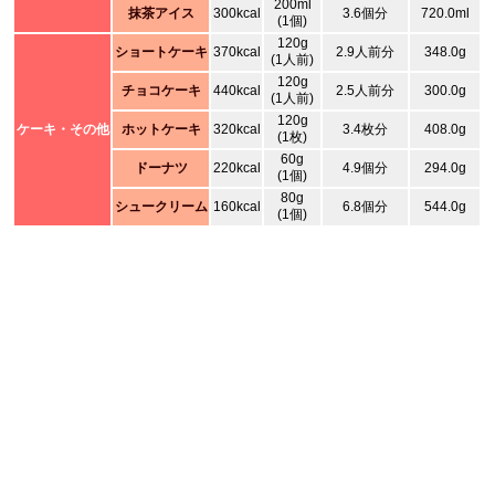
200ml
抹茶アイス
300kcal
3.6個分
720.0ml
(1個)
120g
ショートケーキ
370kcal
2.9人前分
348.0g
(1人前)
120g
チョコケーキ
440kcal
2.5人前分
300.0g
(1人前)
120g
ケーキ・その他
ホットケーキ
320kcal
3.4枚分
408.0g
(1枚)
60g
ドーナツ
220kcal
4.9個分
294.0g
(1個)
80g
シュークリーム
160kcal
6.8個分
544.0g
(1個)