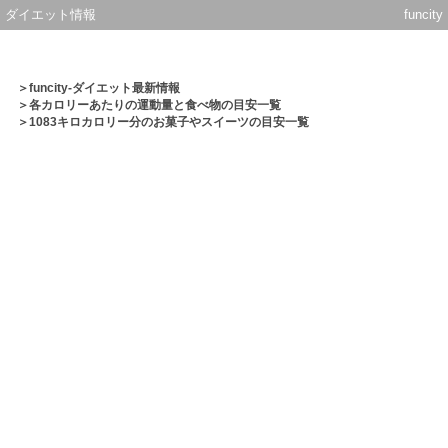
ダイエット情報
funcity
＞
funcity-ダイエット最新情報
＞
各カロリーあたりの運動量と食べ物の目安一覧
＞1083キロカロリー分のお菓子やスイーツの目安一覧