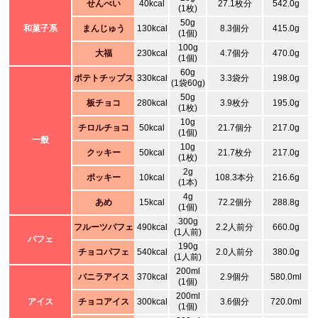
せんべい
40kcal
27.1枚分
542.0g
(1枚)
50g
和菓子系
まんじゅう
130kcal
8.3個分
415.0g
(1個)
100g
大福
230kcal
4.7個分
470.0g
(1個)
60g
ポテトチップス
330kcal
3.3袋分
198.0g
(1袋60g)
50g
板チョコ
280kcal
3.9枚分
195.0g
(1枚)
10g
チロルチョコ
50kcal
21.7個分
217.0g
(1個)
一般
10g
クッキー
50kcal
21.7枚分
217.0g
(1枚)
2g
ポッキー
10kcal
108.3本分
216.6g
(1本)
4g
あめ
15kcal
72.2個分
288.8g
(1個)
300g
フルーツパフェ
490kcal
2.2人前分
660.0g
(1人前)
パフェ
190g
チョコパフェ
540kcal
2.0人前分
380.0g
(1人前)
200ml
バニラアイス
370kcal
2.9個分
580.0ml
(1個)
200ml
アイス
チョコアイス
300kcal
3.6個分
720.0ml
(1個)