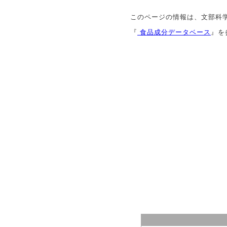
このページの情報は、文部科
『
食品成分データベース
』を