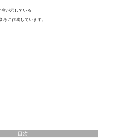
学省が示している
参考に作成しています。
目次