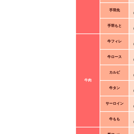
手羽先
手羽もと
牛フィレ
牛ロース
カルビ
牛肉
牛タン
サーロイン
牛もも