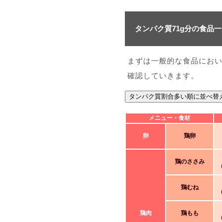
タンパク質71g分の食品
まずは一般的な食品におい
確認していきます。
タンパク質割合多い順に並べ替
メニュー・食材
卵
鶏卵
鶏のささみ
鶏むね
鶏肉
鶏もも