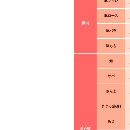
豚フィレ
豚ロース
豚肉
豚バラ
豚もも
鮭
サバ
さんま
まぐろ(赤身)
あじ
魚介類