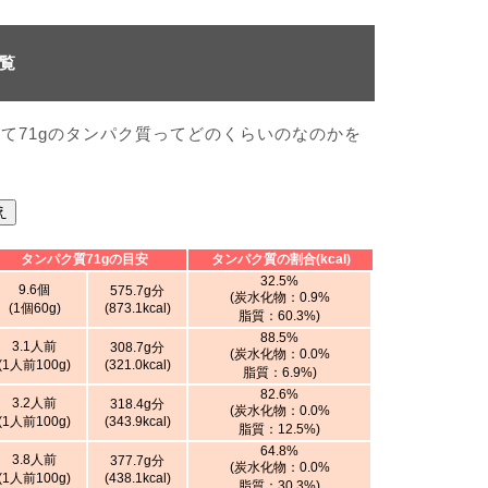
一覧
て71gのタンパク質ってどのくらいのなのかを
え
タンパク質71gの目安
タンパク質の割合(kcal)
32.5%
9.6個
575.7g分
(炭水化物：0.9%
(1個60g)
(873.1kcal)
脂質：60.3%)
88.5%
3.1人前
308.7g分
(炭水化物：0.0%
(1人前100g)
(321.0kcal)
脂質：6.9%)
82.6%
3.2人前
318.4g分
(炭水化物：0.0%
(1人前100g)
(343.9kcal)
脂質：12.5%)
64.8%
3.8人前
377.7g分
(炭水化物：0.0%
(1人前100g)
(438.1kcal)
脂質：30.3%)