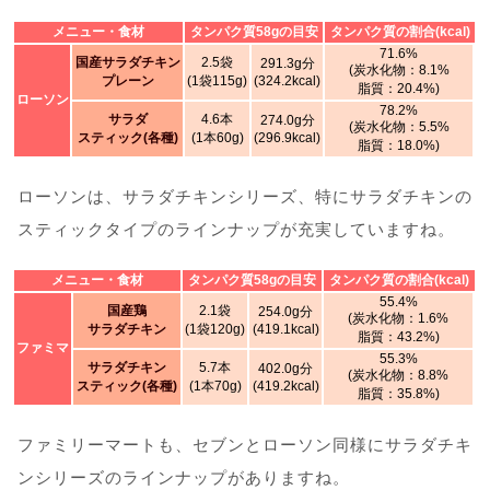
メニュー・食材
タンパク質58gの目安
タンパク質の割合(kcal)
71.6%
国産サラダチキン
2.5袋
291.3g分
(炭水化物：8.1%
プレーン
(1袋115g)
(324.2kcal)
脂質：20.4%)
ローソン
78.2%
サラダ
4.6本
274.0g分
(炭水化物：5.5%
スティック(各種)
(1本60g)
(296.9kcal)
脂質：18.0%)
ローソンは、サラダチキンシリーズ、特にサラダチキンの
スティックタイプのラインナップが充実していますね。
メニュー・食材
タンパク質58gの目安
タンパク質の割合(kcal)
55.4%
国産鶏
2.1袋
254.0g分
(炭水化物：1.6%
サラダチキン
(1袋120g)
(419.1kcal)
脂質：43.2%)
ファミマ
55.3%
サラダチキン
5.7本
402.0g分
(炭水化物：8.8%
スティック(各種)
(1本70g)
(419.2kcal)
脂質：35.8%)
ファミリーマートも、セブンとローソン同様にサラダチキ
ンシリーズのラインナップがありますね。