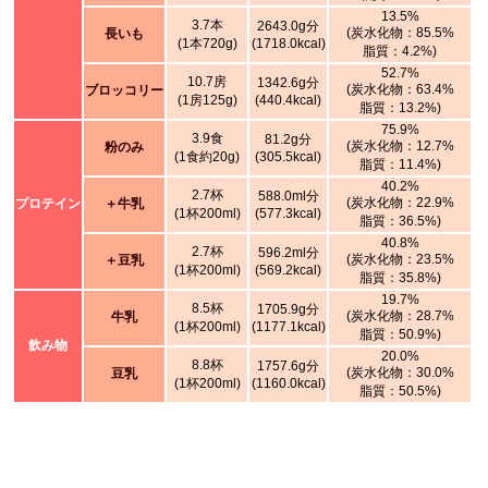
13.5%
3.7本
2643.0g分
(炭水化物：85.5%
長いも
(1本720g)
(1718.0kcal)
脂質：4.2%)
52.7%
10.7房
1342.6g分
(炭水化物：63.4%
ブロッコリー
(1房125g)
(440.4kcal)
脂質：13.2%)
75.9%
3.9食
81.2g分
(炭水化物：12.7%
粉のみ
(1食約20g)
(305.5kcal)
脂質：11.4%)
40.2%
2.7杯
588.0ml分
(炭水化物：22.9%
プロテイン
＋牛乳
(1杯200ml)
(577.3kcal)
脂質：36.5%)
40.8%
2.7杯
596.2ml分
(炭水化物：23.5%
＋豆乳
(1杯200ml)
(569.2kcal)
脂質：35.8%)
19.7%
8.5杯
1705.9g分
(炭水化物：28.7%
牛乳
(1杯200ml)
(1177.1kcal)
脂質：50.9%)
飲み物
20.0%
8.8杯
1757.6g分
(炭水化物：30.0%
豆乳
(1杯200ml)
(1160.0kcal)
脂質：50.5%)