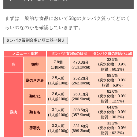
まずは一般的な食品において58gのタンパク質ってどのく
らいのなのかを確認していきます。
タンパク質割合多い順に並べ替え
メニュー・食材
タンパク質58gの目安
タンパク質の割合(kcal)
32.5%
7.8個
470.3g分
(炭水化物：0.9%
卵
鶏卵
(1個60g)
(713.2kcal)
脂質：60.3%)
88.5%
2.5人前
252.2g分
(炭水化物：0.0%
鶏のささみ
(1人前100g)
(262.3kcal)
脂質：6.9%)
82.6%
2.6人前
260.1g分
(炭水化物：0.0%
鶏むね
(1人前100g)
(280.9kcal)
脂質：12.5%)
64.8%
3.1人前
308.5g分
(炭水化物：0.0%
鶏肉
鶏もも
(1人前100g)
(357.9kcal)
脂質：30.3%)
33.2%
3.3人前
331.4g分
(炭水化物：0.0%
手羽先
(1人前100g)
(699.3kcal)
脂質：62.3%)