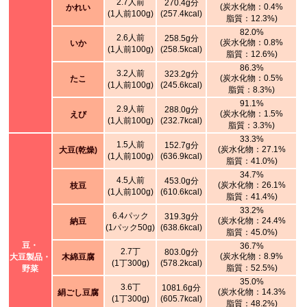
2.7人前
270.4g分
(炭水化物：0.4%
かれい
(1人前100g)
(257.4kcal)
脂質：12.3%)
82.0%
2.6人前
258.5g分
(炭水化物：0.8%
いか
(1人前100g)
(258.5kcal)
脂質：12.6%)
86.3%
3.2人前
323.2g分
(炭水化物：0.5%
たこ
(1人前100g)
(245.6kcal)
脂質：8.3%)
91.1%
2.9人前
288.0g分
(炭水化物：1.5%
えび
(1人前100g)
(232.7kcal)
脂質：3.3%)
33.3%
1.5人前
152.7g分
(炭水化物：27.1%
大豆(乾燥)
(1人前100g)
(636.9kcal)
脂質：41.0%)
34.7%
4.5人前
453.0g分
(炭水化物：26.1%
枝豆
(1人前100g)
(610.6kcal)
脂質：41.4%)
33.2%
6.4パック
319.3g分
(炭水化物：24.4%
納豆
(1パック50g)
(638.6kcal)
脂質：45.0%)
豆・
36.7%
2.7丁
803.0g分
(炭水化物：8.9%
大豆製品・
木綿豆腐
(1丁300g)
(578.2kcal)
脂質：52.5%)
野菜
35.0%
3.6丁
1081.6g分
(炭水化物：14.3%
絹ごし豆腐
(1丁300g)
(605.7kcal)
脂質：48.2%)