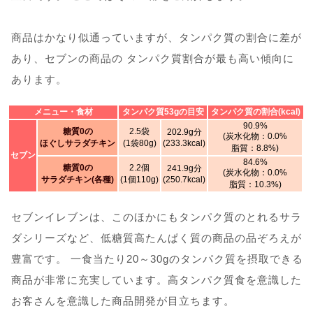
商品はかなり似通っていますが、タンパク質の割合に差が
あり、セブンの商品の タンパク質割合が最も高い傾向に
あります。
メニュー・食材
タンパク質53gの目安
タンパク質の割合(kcal)
90.9%
糖質0の
2.5袋
202.9g分
(炭水化物：0.0%
ほぐしサラダチキン
(1袋80g)
(233.3kcal)
脂質：8.8%)
セブン
84.6%
糖質0の
2.2個
241.9g分
(炭水化物：0.0%
サラダチキン(各種)
(1個110g)
(250.7kcal)
脂質：10.3%)
セブンイレブンは、このほかにもタンパク質のとれるサラ
ダシリーズなど、低糖質高たんぱく質の商品の品ぞろえが
豊富です。 一食当たり20～30gのタンパク質を摂取できる
商品が非常に充実しています。高タンパク質食を意識した
お客さんを意識した商品開発が目立ちます。