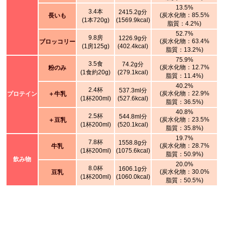
13.5%
3.4本
2415.2g分
(炭水化物：85.5%
長いも
(1本720g)
(1569.9kcal)
脂質：4.2%)
52.7%
9.8房
1226.9g分
(炭水化物：63.4%
ブロッコリー
(1房125g)
(402.4kcal)
脂質：13.2%)
75.9%
3.5食
74.2g分
(炭水化物：12.7%
粉のみ
(1食約20g)
(279.1kcal)
脂質：11.4%)
40.2%
2.4杯
537.3ml分
(炭水化物：22.9%
プロテイン
＋牛乳
(1杯200ml)
(527.6kcal)
脂質：36.5%)
40.8%
2.5杯
544.8ml分
(炭水化物：23.5%
＋豆乳
(1杯200ml)
(520.1kcal)
脂質：35.8%)
19.7%
7.8杯
1558.8g分
(炭水化物：28.7%
牛乳
(1杯200ml)
(1075.6kcal)
脂質：50.9%)
飲み物
20.0%
8.0杯
1606.1g分
(炭水化物：30.0%
豆乳
(1杯200ml)
(1060.0kcal)
脂質：50.5%)