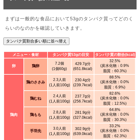
まずは一般的な食品において53gのタンパク質ってどのく
らいのなのかを確認していきます。
タンパク質割合多い順に並べ替え
メニュー・食材
タンパク質53gの目安
タンパク質の割合(kcal)
32.5%
7.2個
429.7g分
(炭水化物：0.9%
卵
鶏卵
(1個60g)
(651.8kcal)
脂質：60.3%)
88.5%
2.3人前
230.4g分
(炭水化物：0.0%
鶏のささみ
(1人前100g)
(239.7kcal)
脂質：6.9%)
82.6%
2.4人前
237.7g分
(炭水化物：0.0%
鶏むね
(1人前100g)
(256.7kcal)
脂質：12.5%)
64.8%
2.8人前
281.9g分
(炭水化物：0.0%
鶏肉
鶏もも
(1人前100g)
(327.0kcal)
脂質：30.3%)
33.2%
3.0人前
302.9g分
(炭水化物：0.0%
手羽先
(1人前100g)
(639.0kcal)
脂質：62.3%)