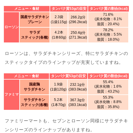
メニュー・食材
タンパク質53gの目安
タンパク質の割合(kcal)
71.6%
国産サラダチキン
2.3袋
266.2g分
(炭水化物：8.1%
プレーン
(1袋115g)
(296.2kcal)
脂質：20.4%)
ローソン
78.2%
サラダ
4.2本
250.4g分
(炭水化物：5.5%
スティック(各種)
(1本60g)
(271.3kcal)
脂質：18.0%)
ローソンは、サラダチキンシリーズ、特にサラダチキンの
スティックタイプのラインナップが充実していますね。
メニュー・食材
タンパク質53gの目安
タンパク質の割合(kcal)
55.4%
国産鶏
1.9袋
232.1g分
(炭水化物：1.6%
サラダチキン
(1袋120g)
(383.0kcal)
脂質：43.2%)
ファミマ
55.3%
サラダチキン
5.2本
367.3g分
(炭水化物：8.8%
スティック(各種)
(1本70g)
(383.1kcal)
脂質：35.8%)
ファミリーマートも、セブンとローソン同様にサラダチキ
ンシリーズのラインナップがありますね。