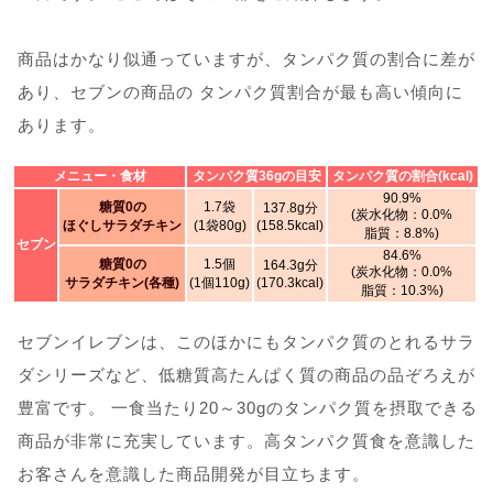
商品はかなり似通っていますが、タンパク質の割合に差が
あり、セブンの商品の タンパク質割合が最も高い傾向に
あります。
メニュー・食材
タンパク質36gの目安
タンパク質の割合(kcal)
90.9%
糖質0の
1.7袋
137.8g分
(炭水化物：0.0%
ほぐしサラダチキン
(1袋80g)
(158.5kcal)
脂質：8.8%)
セブン
84.6%
糖質0の
1.5個
164.3g分
(炭水化物：0.0%
サラダチキン(各種)
(1個110g)
(170.3kcal)
脂質：10.3%)
セブンイレブンは、このほかにもタンパク質のとれるサラ
ダシリーズなど、低糖質高たんぱく質の商品の品ぞろえが
豊富です。 一食当たり20～30gのタンパク質を摂取できる
商品が非常に充実しています。高タンパク質食を意識した
お客さんを意識した商品開発が目立ちます。