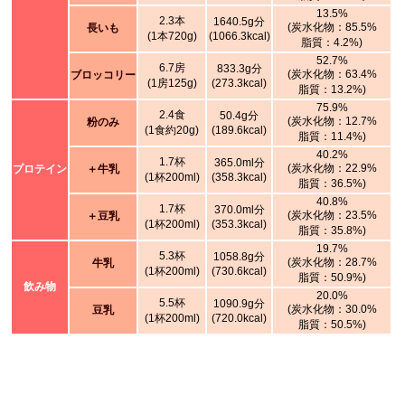
13.5%
2.3本
1640.5g分
(炭水化物：85.5%
長いも
(1本720g)
(1066.3kcal)
脂質：4.2%)
52.7%
6.7房
833.3g分
(炭水化物：63.4%
ブロッコリー
(1房125g)
(273.3kcal)
脂質：13.2%)
75.9%
2.4食
50.4g分
(炭水化物：12.7%
粉のみ
(1食約20g)
(189.6kcal)
脂質：11.4%)
40.2%
1.7杯
365.0ml分
(炭水化物：22.9%
プロテイン
＋牛乳
(1杯200ml)
(358.3kcal)
脂質：36.5%)
40.8%
1.7杯
370.0ml分
(炭水化物：23.5%
＋豆乳
(1杯200ml)
(353.3kcal)
脂質：35.8%)
19.7%
5.3杯
1058.8g分
(炭水化物：28.7%
牛乳
(1杯200ml)
(730.6kcal)
脂質：50.9%)
飲み物
20.0%
5.5杯
1090.9g分
(炭水化物：30.0%
豆乳
(1杯200ml)
(720.0kcal)
脂質：50.5%)