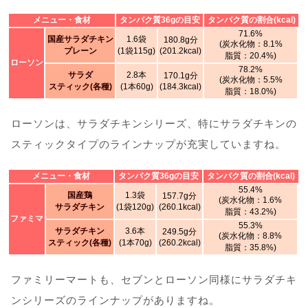
メニュー・食材
タンパク質36gの目安
タンパク質の割合(kcal)
71.6%
国産サラダチキン
1.6袋
180.8g分
(炭水化物：8.1%
プレーン
(1袋115g)
(201.2kcal)
脂質：20.4%)
ローソン
78.2%
サラダ
2.8本
170.1g分
(炭水化物：5.5%
スティック(各種)
(1本60g)
(184.3kcal)
脂質：18.0%)
ローソンは、サラダチキンシリーズ、特にサラダチキンの
スティックタイプのラインナップが充実していますね。
メニュー・食材
タンパク質36gの目安
タンパク質の割合(kcal)
55.4%
国産鶏
1.3袋
157.7g分
(炭水化物：1.6%
サラダチキン
(1袋120g)
(260.1kcal)
脂質：43.2%)
ファミマ
55.3%
サラダチキン
3.6本
249.5g分
(炭水化物：8.8%
スティック(各種)
(1本70g)
(260.2kcal)
脂質：35.8%)
ファミリーマートも、セブンとローソン同様にサラダチキ
ンシリーズのラインナップがありますね。