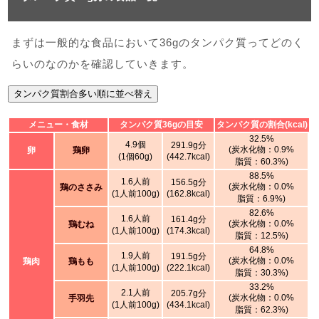
まずは一般的な食品において36gのタンパク質ってどのく
らいのなのかを確認していきます。
タンパク質割合多い順に並べ替え
メニュー・食材
タンパク質36gの目安
タンパク質の割合(kcal)
32.5%
4.9個
291.9g分
(炭水化物：0.9%
卵
鶏卵
(1個60g)
(442.7kcal)
脂質：60.3%)
88.5%
1.6人前
156.5g分
(炭水化物：0.0%
鶏のささみ
(1人前100g)
(162.8kcal)
脂質：6.9%)
82.6%
1.6人前
161.4g分
(炭水化物：0.0%
鶏むね
(1人前100g)
(174.3kcal)
脂質：12.5%)
64.8%
1.9人前
191.5g分
(炭水化物：0.0%
鶏肉
鶏もも
(1人前100g)
(222.1kcal)
脂質：30.3%)
33.2%
2.1人前
205.7g分
(炭水化物：0.0%
手羽先
(1人前100g)
(434.1kcal)
脂質：62.3%)