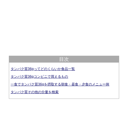
目次
タンパク質36gってどのくらいか食品一覧
タンパク質36gコンビニで買えるもの
一食でタンパク質36gを摂取する朝食・昼食・夕食のメニュー例
タンパク質その他の分量を検索