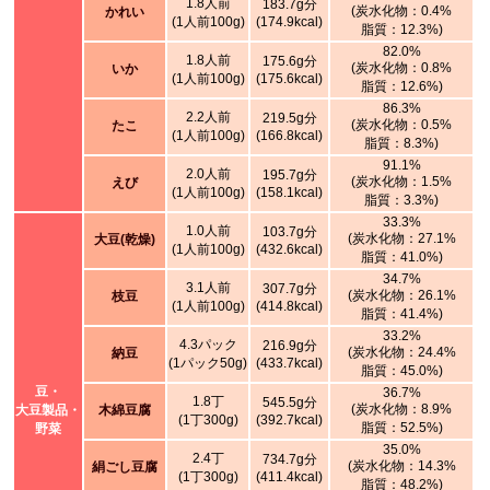
1.8人前
183.7g分
(炭水化物：0.4%
かれい
(1人前100g)
(174.9kcal)
脂質：12.3%)
82.0%
1.8人前
175.6g分
(炭水化物：0.8%
いか
(1人前100g)
(175.6kcal)
脂質：12.6%)
86.3%
2.2人前
219.5g分
(炭水化物：0.5%
たこ
(1人前100g)
(166.8kcal)
脂質：8.3%)
91.1%
2.0人前
195.7g分
(炭水化物：1.5%
えび
(1人前100g)
(158.1kcal)
脂質：3.3%)
33.3%
1.0人前
103.7g分
(炭水化物：27.1%
大豆(乾燥)
(1人前100g)
(432.6kcal)
脂質：41.0%)
34.7%
3.1人前
307.7g分
(炭水化物：26.1%
枝豆
(1人前100g)
(414.8kcal)
脂質：41.4%)
33.2%
4.3パック
216.9g分
(炭水化物：24.4%
納豆
(1パック50g)
(433.7kcal)
脂質：45.0%)
豆・
36.7%
1.8丁
545.5g分
(炭水化物：8.9%
大豆製品・
木綿豆腐
(1丁300g)
(392.7kcal)
脂質：52.5%)
野菜
35.0%
2.4丁
734.7g分
(炭水化物：14.3%
絹ごし豆腐
(1丁300g)
(411.4kcal)
脂質：48.2%)