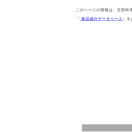
このページの情報は、文部科
『
食品成分データベース
』を