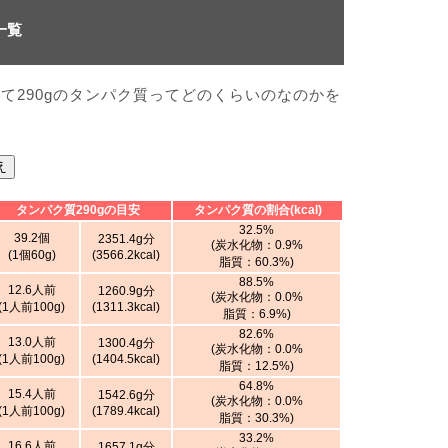
一覧
て290gのタンパク質ってどのくらいのなのかを
え
タンパク質290gの目安
タンパク質の割合(kcal)
32.5%
39.2個
2351.4g分
(炭水化物：0.9%
(1個60g)
(3566.2kcal)
脂質：60.3%)
88.5%
12.6人前
1260.9g分
(炭水化物：0.0%
(1人前100g)
(1311.3kcal)
脂質：6.9%)
82.6%
13.0人前
1300.4g分
(炭水化物：0.0%
(1人前100g)
(1404.5kcal)
脂質：12.5%)
64.8%
15.4人前
1542.6g分
(炭水化物：0.0%
(1人前100g)
(1789.4kcal)
脂質：30.3%)
33.2%
16.6人前
1657.1g分