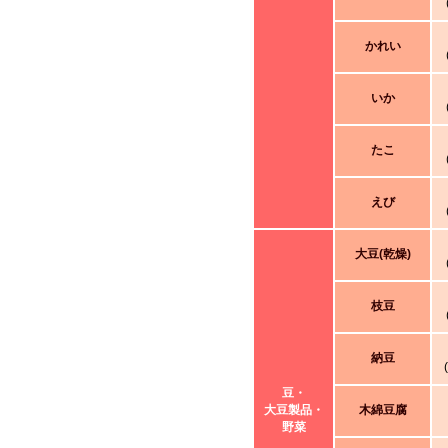
かれい
いか
たこ
えび
大豆(乾燥)
枝豆
納豆
豆・
大豆製品・
木綿豆腐
野菜