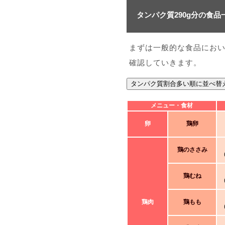
タンパク質290g分の食品
まずは一般的な食品におい
確認していきます。
タンパク質割合多い順に並べ替
メニュー・食材
卵
鶏卵
鶏のささみ
鶏むね
鶏肉
鶏もも