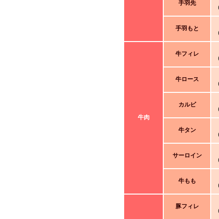
手羽先
手羽もと
牛フィレ
牛ロース
カルビ
牛肉
牛タン
サーロイン
牛もも
豚フィレ