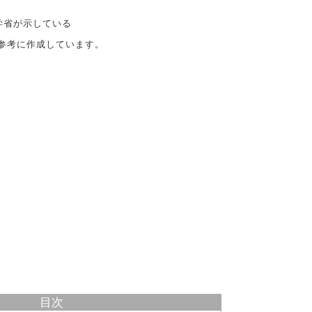
学省が示している
参考に作成しています。
目次