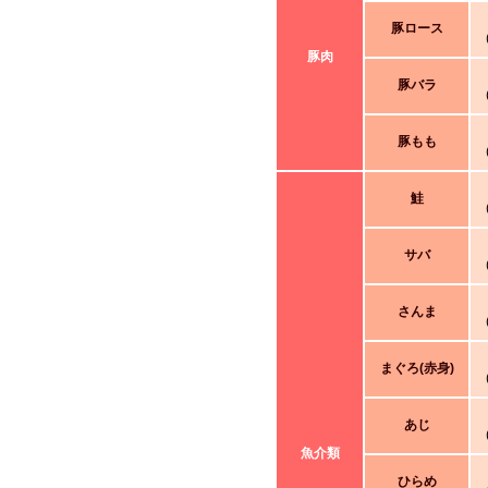
豚ロース
豚肉
豚バラ
豚もも
鮭
サバ
さんま
まぐろ(赤身)
あじ
魚介類
ひらめ