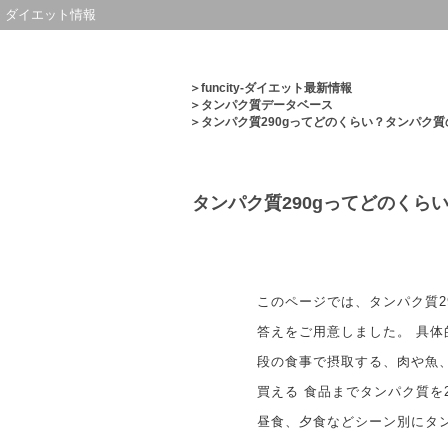
ダイエット情報
＞
funcity-ダイエット最新情報
＞
タンパク質データベース
＞タンパク質290gってどのくらい？タンパク
タンパク質290gってどのく
このページでは、タンパク質2
答えをご用意しました。 具
段の食事で摂取する、肉や魚
買える 食品までタンパク質を
昼食、夕食などシーン別にタ