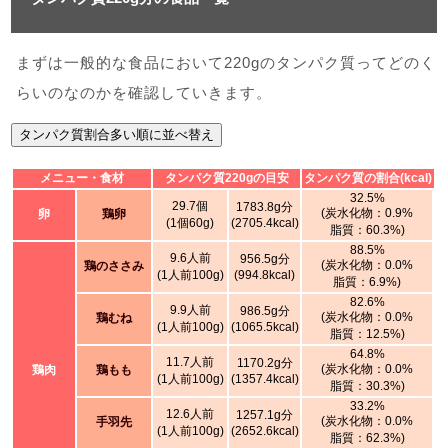
まずは一般的な食品において220gのタンパク質ってどのく
らいのなのかを確認していきます。
タンパク質割合多い順に並べ替え
メニュー・食材
タンパク質220gの目安
タンパク質の割合(kcal)
32.5%
29.7個
1783.8g分
(炭水化物：0.9%
卵
鶏卵
(1個60g)
(2705.4kcal)
脂質：60.3%)
88.5%
9.6人前
956.5g分
(炭水化物：0.0%
鶏のささみ
(1人前100g)
(994.8kcal)
脂質：6.9%)
82.6%
9.9人前
986.5g分
(炭水化物：0.0%
鶏むね
(1人前100g)
(1065.5kcal)
脂質：12.5%)
64.8%
11.7人前
1170.2g分
(炭水化物：0.0%
鶏肉
鶏もも
(1人前100g)
(1357.4kcal)
脂質：30.3%)
33.2%
12.6人前
1257.1g分
(炭水化物：0.0%
手羽先
(1人前100g)
(2652.6kcal)
脂質：62.3%)