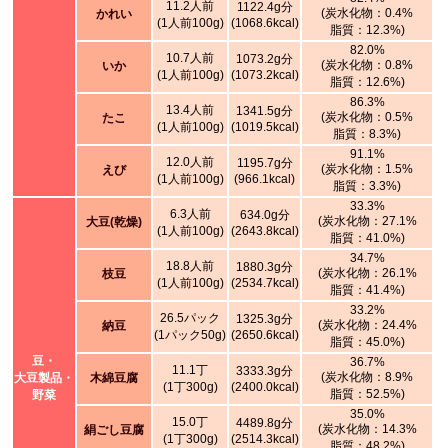
11.2人前
1122.4g分
(炭水化物：0.4%
かれい
(1人前100g)
(1068.6kcal)
脂質：12.3%)
82.0%
10.7人前
1073.2g分
(炭水化物：0.8%
いか
(1人前100g)
(1073.2kcal)
脂質：12.6%)
86.3%
13.4人前
1341.5g分
(炭水化物：0.5%
たこ
(1人前100g)
(1019.5kcal)
脂質：8.3%)
91.1%
12.0人前
1195.7g分
(炭水化物：1.5%
えび
(1人前100g)
(966.1kcal)
脂質：3.3%)
33.3%
6.3人前
634.0g分
(炭水化物：27.1%
大豆(乾燥)
(1人前100g)
(2643.8kcal)
脂質：41.0%)
34.7%
18.8人前
1880.3g分
(炭水化物：26.1%
枝豆
(1人前100g)
(2534.7kcal)
脂質：41.4%)
33.2%
26.5パック
1325.3g分
(炭水化物：24.4%
納豆
(1パック50g)
(2650.6kcal)
脂質：45.0%)
豆・
36.7%
11.1丁
3333.3g分
(炭水化物：8.9%
大豆製品・
木綿豆腐
(1丁300g)
(2400.0kcal)
脂質：52.5%)
野菜
35.0%
15.0丁
4489.8g分
(炭水化物：14.3%
絹ごし豆腐
(1丁300g)
(2514.3kcal)
脂質：48.2%)