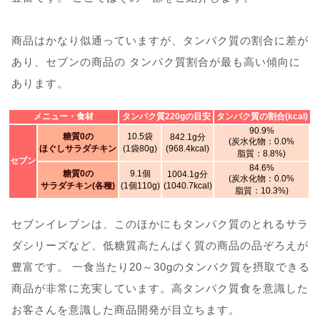
商品はかなり似通っていますが、タンパク質の割合に差が
あり、セブンの商品の タンパク質割合が最も高い傾向に
あります。
メニュー・食材
タンパク質220gの目安
タンパク質の割合(kcal)
90.9%
糖質0の
10.5袋
842.1g分
(炭水化物：0.0%
ほぐしサラダチキン
(1袋80g)
(968.4kcal)
脂質：8.8%)
セブン
84.6%
糖質0の
9.1個
1004.1g分
(炭水化物：0.0%
サラダチキン(各種)
(1個110g)
(1040.7kcal)
脂質：10.3%)
セブンイレブンは、このほかにもタンパク質のとれるサラ
ダシリーズなど、低糖質高たんぱく質の商品の品ぞろえが
豊富です。 一食当たり20～30gのタンパク質を摂取できる
商品が非常に充実しています。高タンパク質食を意識した
お客さんを意識した商品開発が目立ちます。