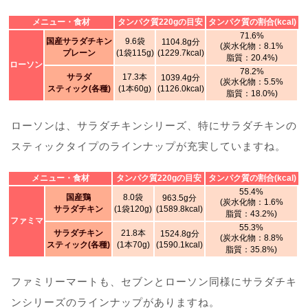
メニュー・食材
タンパク質220gの目安
タンパク質の割合(kcal)
71.6%
国産サラダチキン
9.6袋
1104.8g分
(炭水化物：8.1%
プレーン
(1袋115g)
(1229.7kcal)
脂質：20.4%)
ローソン
78.2%
サラダ
17.3本
1039.4g分
(炭水化物：5.5%
スティック(各種)
(1本60g)
(1126.0kcal)
脂質：18.0%)
ローソンは、サラダチキンシリーズ、特にサラダチキンの
スティックタイプのラインナップが充実していますね。
メニュー・食材
タンパク質220gの目安
タンパク質の割合(kcal)
55.4%
国産鶏
8.0袋
963.5g分
(炭水化物：1.6%
サラダチキン
(1袋120g)
(1589.8kcal)
脂質：43.2%)
ファミマ
55.3%
サラダチキン
21.8本
1524.8g分
(炭水化物：8.8%
スティック(各種)
(1本70g)
(1590.1kcal)
脂質：35.8%)
ファミリーマートも、セブンとローソン同様にサラダチキ
ンシリーズのラインナップがありますね。