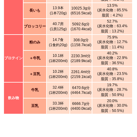
13.5%
13.9本
10025.3g分
(炭水化物：85.5%
長いも
(1本720g)
(6516.5kcal)
脂質：4.2%)
52.7%
40.7房
5092.6g分
(炭水化物：63.4%
ブロッコリー
(1房125g)
(1670.4kcal)
脂質：13.2%)
75.9%
14.7食
308.0g分
(炭水化物：12.7%
粉のみ
(1食約20g)
(1158.7kcal)
脂質：11.4%)
40.2%
10.1杯
2230.3ml分
(炭水化物：22.9%
プロテイン
＋牛乳
(1杯200ml)
(2189.9kcal)
脂質：36.5%)
40.8%
10.2杯
2261.4ml分
(炭水化物：23.5%
＋豆乳
(1杯200ml)
(2159.1kcal)
脂質：35.8%)
19.7%
32.4杯
6470.6g分
(炭水化物：28.7%
牛乳
(1杯200ml)
(4464.7kcal)
脂質：50.9%)
飲み物
20.0%
33.3杯
6666.7g分
(炭水化物：30.0%
豆乳
(1杯200ml)
(4400.0kcal)
脂質：50.5%)