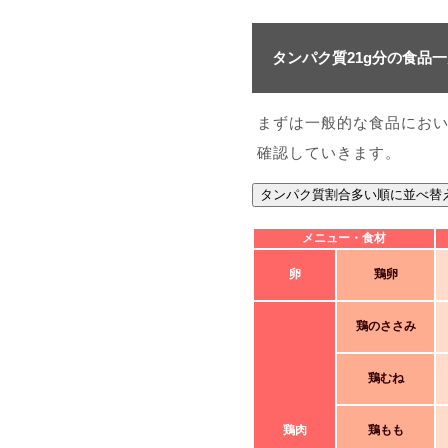
タンパク質21g分の食品
まずは一般的な食品におい
確認していきます。
タンパク質割合多い順に並べ替
メニュー・食材
卵
鶏卵
鶏のささみ
鶏むね
鶏肉
鶏もも