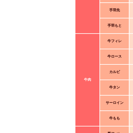
手羽先
手羽もと
牛フィレ
牛ロース
カルビ
牛肉
牛タン
サーロイン
牛もも