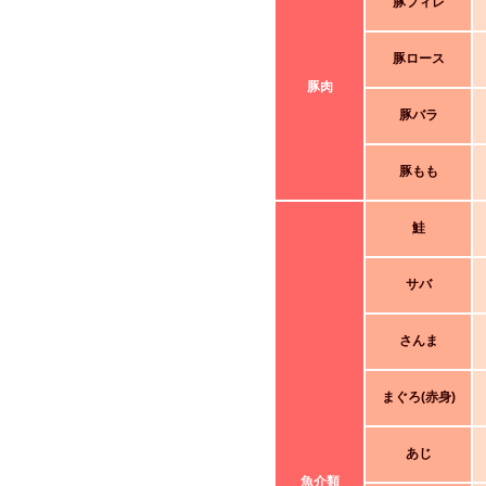
豚フィレ
豚ロース
豚肉
豚バラ
豚もも
鮭
サバ
さんま
まぐろ(赤身)
あじ
魚介類