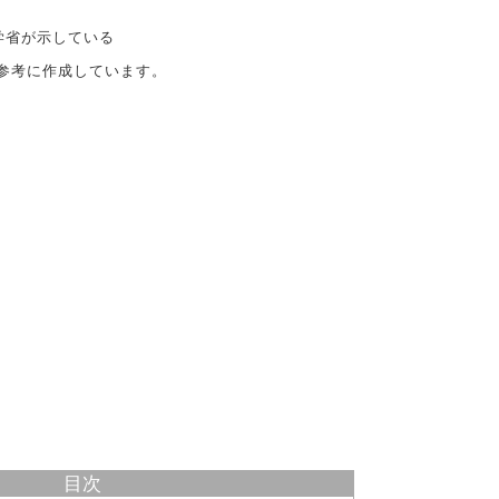
学省が示している
参考に作成しています。
目次