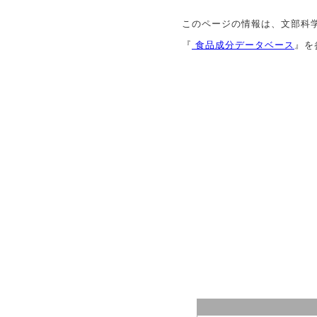
このページの情報は、文部科
『
食品成分データベース
』を