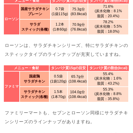
メニュー・食材
タンパク質15gの目安
タンパク質の割合(kcal)
71.6%
国産サラダチキン
0.7袋
75.3g分
(炭水化物：8.1%
プレーン
(1袋115g)
(83.8kcal)
脂質：20.4%)
ローソン
78.2%
サラダ
1.2本
70.9g分
(炭水化物：5.5%
スティック(各種)
(1本60g)
(76.8kcal)
脂質：18.0%)
ローソンは、サラダチキンシリーズ、特にサラダチキンの
スティックタイプのラインナップが充実していますね。
メニュー・食材
タンパク質15gの目安
タンパク質の割合(kcal)
55.4%
国産鶏
0.5袋
65.7g分
(炭水化物：1.6%
サラダチキン
(1袋120g)
(108.4kcal)
脂質：43.2%)
ファミマ
55.3%
サラダチキン
1.5本
104.0g分
(炭水化物：8.8%
スティック(各種)
(1本70g)
(108.4kcal)
脂質：35.8%)
ファミリーマートも、セブンとローソン同様にサラダチキ
ンシリーズのラインナップがありますね。