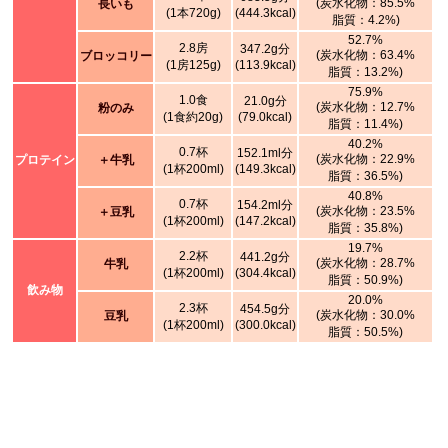
(炭水化物：85.5%
長いも
(1本720g)
(444.3kcal)
脂質：4.2%)
52.7%
2.8房
347.2g分
(炭水化物：63.4%
ブロッコリー
(1房125g)
(113.9kcal)
脂質：13.2%)
75.9%
1.0食
21.0g分
(炭水化物：12.7%
粉のみ
(1食約20g)
(79.0kcal)
脂質：11.4%)
40.2%
0.7杯
152.1ml分
(炭水化物：22.9%
プロテイン
＋牛乳
(1杯200ml)
(149.3kcal)
脂質：36.5%)
40.8%
0.7杯
154.2ml分
(炭水化物：23.5%
＋豆乳
(1杯200ml)
(147.2kcal)
脂質：35.8%)
19.7%
2.2杯
441.2g分
(炭水化物：28.7%
牛乳
(1杯200ml)
(304.4kcal)
脂質：50.9%)
飲み物
20.0%
2.3杯
454.5g分
(炭水化物：30.0%
豆乳
(1杯200ml)
(300.0kcal)
脂質：50.5%)