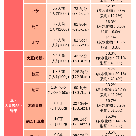
脂質：12.3%)
82.0%
0.7人前
73.2g分
(炭水化物：0.8%
いか
(1人前100g)
(73.2kcal)
脂質：12.6%)
86.3%
0.9人前
91.5g分
(炭水化物：0.5%
たこ
(1人前100g)
(69.5kcal)
脂質：8.3%)
91.1%
0.8人前
81.5g分
(炭水化物：1.5%
えび
(1人前100g)
(65.9kcal)
脂質：3.3%)
33.3%
0.4人前
43.2g分
(炭水化物：27.1%
大豆(乾燥)
(1人前100g)
(180.3kcal)
脂質：41.0%)
34.7%
1.3人前
128.2g分
(炭水化物：26.1%
枝豆
(1人前100g)
(172.8kcal)
脂質：41.4%)
33.2%
1.8パック
90.4g分
(炭水化物：24.4%
納豆
(1パック50g)
(180.7kcal)
脂質：45.0%)
豆・
36.7%
0.8丁
227.3g分
(炭水化物：8.9%
大豆製品・
木綿豆腐
(1丁300g)
(163.6kcal)
脂質：52.5%)
野菜
35.0%
1.0丁
306.1g分
(炭水化物：14.3%
絹ごし豆腐
(1丁300g)
(171.4kcal)
脂質：48.2%)
13.5%
0.9本
683.5g分