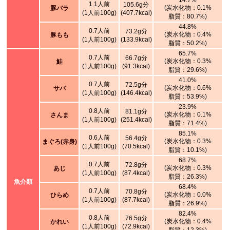
14.7%
1.1人前
105.6g分
(炭水化物：0.1%
豚バラ
(1人前100g)
(407.7kcal)
脂質：80.7%)
44.8%
0.7人前
73.2g分
(炭水化物：0.4%
豚もも
(1人前100g)
(133.9kcal)
脂質：50.2%)
65.7%
0.7人前
66.7g分
(炭水化物：0.3%
鮭
(1人前100g)
(91.3kcal)
脂質：29.6%)
41.0%
0.7人前
72.5g分
(炭水化物：0.6%
サバ
(1人前100g)
(146.4kcal)
脂質：53.9%)
23.9%
0.8人前
81.1g分
(炭水化物：0.1%
さんま
(1人前100g)
(251.4kcal)
脂質：71.4%)
85.1%
0.6人前
56.4g分
(炭水化物：0.3%
まぐろ(赤身)
(1人前100g)
(70.5kcal)
脂質：10.1%)
68.7%
0.7人前
72.8g分
(炭水化物：0.3%
あじ
(1人前100g)
(87.4kcal)
脂質：26.3%)
魚介類
68.4%
0.7人前
70.8g分
(炭水化物：0.0%
ひらめ
(1人前100g)
(87.7kcal)
脂質：26.9%)
82.4%
0.8人前
76.5g分
(炭水化物：0.4%
かれい
(1人前100g)
(72.9kcal)