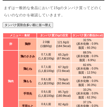
まずは一般的な食品において15gのタンパク質ってどのく
らいのなのかを確認していきます。
タンパク質割合多い順に並べ替え
メニュー・食材
タンパク質15gの目安
タンパク質の割合(kcal)
32.5%
2.0個
121.6g分
(炭水化物：0.9%
卵
鶏卵
(1個60g)
(184.5kcal)
脂質：60.3%)
88.5%
0.7人前
65.2g分
(炭水化物：0.0%
鶏のささみ
(1人前100g)
(67.8kcal)
脂質：6.9%)
82.6%
0.7人前
67.3g分
(炭水化物：0.0%
鶏むね
(1人前100g)
(72.6kcal)
脂質：12.5%)
64.8%
0.8人前
79.8g分
(炭水化物：0.0%
鶏肉
鶏もも
(1人前100g)
(92.6kcal)
脂質：30.3%)
33.2%
0.9人前
85.7g分
(炭水化物：0.0%
手羽先
(1人前100g)
(180.9kcal)
脂質：62.3%)
37.1%
0.8人前
82.4g分
(炭水化物：0.0%
手羽もと