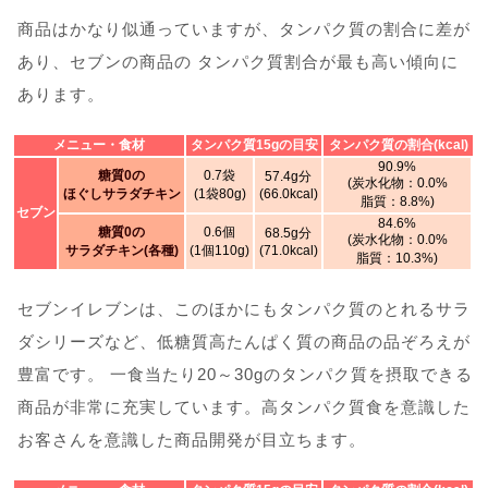
商品はかなり似通っていますが、タンパク質の割合に差が
あり、セブンの商品の タンパク質割合が最も高い傾向に
あります。
メニュー・食材
タンパク質15gの目安
タンパク質の割合(kcal)
90.9%
糖質0の
0.7袋
57.4g分
(炭水化物：0.0%
ほぐしサラダチキン
(1袋80g)
(66.0kcal)
脂質：8.8%)
セブン
84.6%
糖質0の
0.6個
68.5g分
(炭水化物：0.0%
サラダチキン(各種)
(1個110g)
(71.0kcal)
脂質：10.3%)
セブンイレブンは、このほかにもタンパク質のとれるサラ
ダシリーズなど、低糖質高たんぱく質の商品の品ぞろえが
豊富です。 一食当たり20～30gのタンパク質を摂取できる
商品が非常に充実しています。高タンパク質食を意識した
お客さんを意識した商品開発が目立ちます。