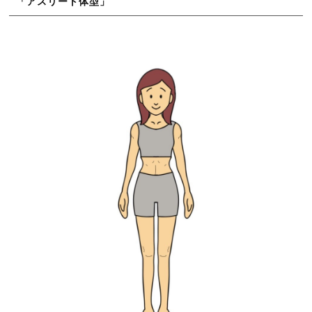
「アスリート体型」