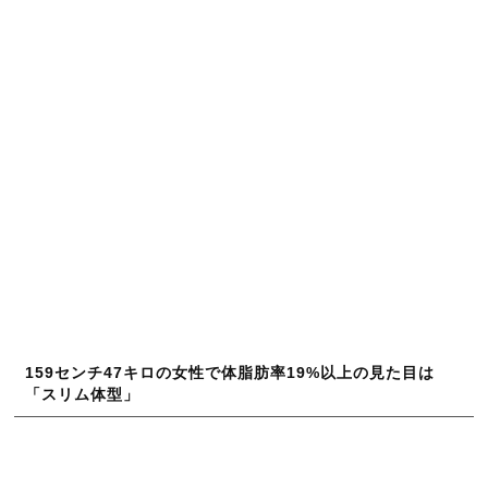
159センチ47キロの女性で体脂肪率19%以上の見た目は
「スリム体型」