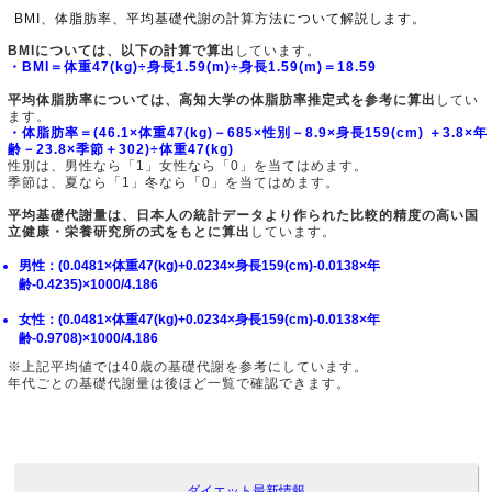
BMI、体脂肪率、平均基礎代謝の計算方法について解説します。
BMIについては、以下の計算で算出
しています。
・BMI＝体重47(kg)÷身長1.59(m)÷身長1.59(m)＝18.59
平均体脂肪率については、高知大学の体脂肪率推定式を参考に算出
してい
ます。
・体脂肪率＝(46.1×体重47(kg)－685×性別－8.9×身長159(cm) ＋3.8×年
齢－23.8×季節＋302)÷体重47(kg)
性別は、男性なら「1」女性なら「0」を当てはめます。
季節は、夏なら「1」冬なら「0」を当てはめます。
平均基礎代謝量は、日本人の統計データより作られた比較的精度の高い国
立健康・栄養研究所の式をもとに算出
しています。
男性：(0.0481×体重47(kg)+0.0234×身長159(cm)-0.0138×年
齢-0.4235)×1000/4.186
女性：(0.0481×体重47(kg)+0.0234×身長159(cm)-0.0138×年
齢-0.9708)×1000/4.186
※上記平均値では40歳の基礎代謝を参考にしています。
年代ごとの基礎代謝量は後ほど一覧で確認できます。
ダイエット最新情報