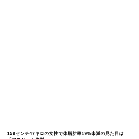
159センチ47キロの女性で体脂肪率19%未満の見た目は