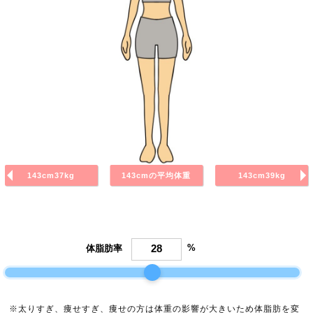
143cm37kg
143cmの平均体重
143cm39kg
28
%
体脂肪率
※太りすぎ、痩せすぎ、痩せの方は体重の影響が大きいため体脂肪を変