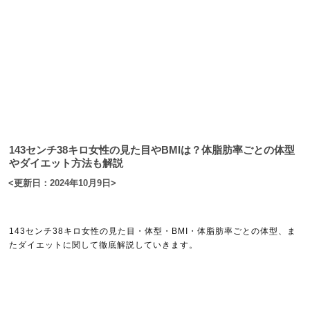
143センチ38キロ女性の見た目やBMIは？体脂肪率ごとの体型
やダイエット方法も解説
<更新日：2024年10月9日>
143センチ38キロ女性の見た目・体型・BMI・体脂肪率ごとの体型、ま
たダイエットに関して徹底解説していきます。