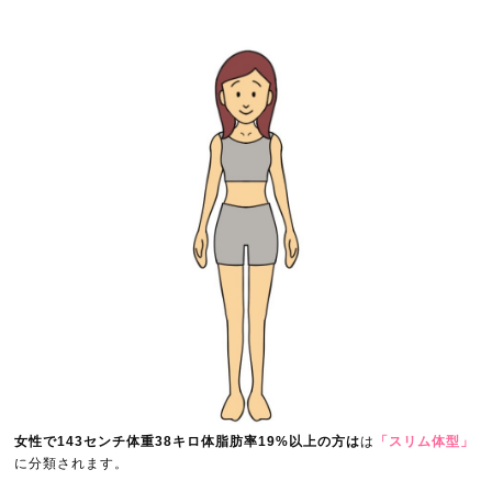
女性で143センチ体重38キロ体脂肪率19%以上の方は
は
「スリム体型」
に分類されます。