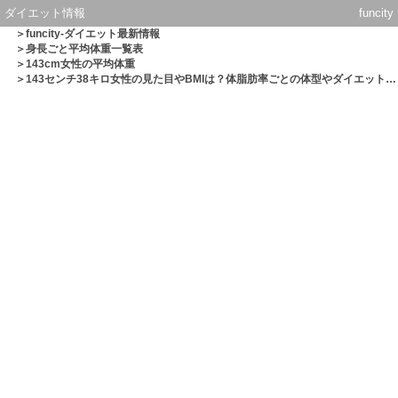
ダイエット情報
funcity
＞
funcity-ダイエット最新情報
＞
身長ごと平均体重一覧表
＞
143cm女性の平均体重
＞143センチ38キロ女性の見た目やBMIは？体脂肪率ごとの体型やダイエット方法も解説