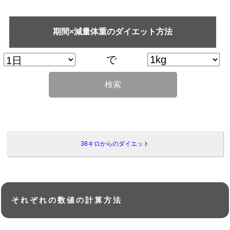
期間×減量体重のダイエット方法
で
検索
38キロからのダイエット
それぞれの数値の計算方法