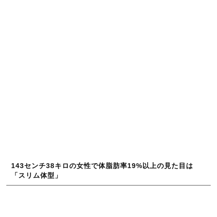
143センチ38キロの女性で体脂肪率19%以上の見た目は
「スリム体型」