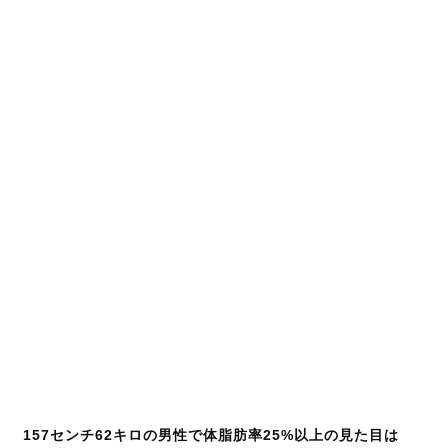
157センチ62キロの男性で体脂肪率25%以上の見た目は