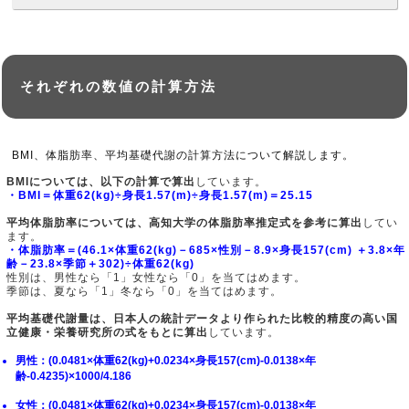
それぞれの数値の計算方法
BMI、体脂肪率、平均基礎代謝の計算方法について解説します。
BMIについては、以下の計算で算出
しています。
・BMI＝体重62(kg)÷身長1.57(m)÷身長1.57(m)＝25.15
平均体脂肪率については、高知大学の体脂肪率推定式を参考に算出
してい
ます。
・体脂肪率＝(46.1×体重62(kg)－685×性別－8.9×身長157(cm) ＋3.8×年
齢－23.8×季節＋302)÷体重62(kg)
性別は、男性なら「1」女性なら「0」を当てはめます。
季節は、夏なら「1」冬なら「0」を当てはめます。
平均基礎代謝量は、日本人の統計データより作られた比較的精度の高い国
立健康・栄養研究所の式をもとに算出
しています。
男性：(0.0481×体重62(kg)+0.0234×身長157(cm)-0.0138×年
齢-0.4235)×1000/4.186
女性：(0.0481×体重62(kg)+0.0234×身長157(cm)-0.0138×年