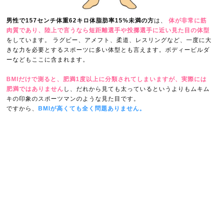
男性で157センチ体重62キロ体脂肪率15%未満の方
は、
体が非常に筋
肉質であり、陸上で言うなら短距離選手や投擲選手に近い見た目の体型
をしています。 ラグビー、アメフト、柔道、レスリングなど、一度に大
きな力を必要とするスポーツに多い体型とも言えます。ボディービルダ
ーなどもここに含まれます。
BMIだけで測ると、肥満1度以上に分類されてしまいますが、実際には
肥満ではありません
し、だれから見ても太っているというよりもムキム
キの印象のスポーツマンのような見た目です。
ですから、
BMIが高くても全く問題ありません。