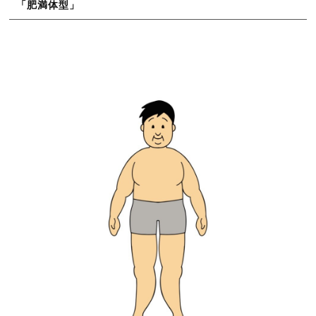
「肥満体型」